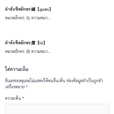
ลำดับขีดอักษร:罐【guàn】
หมวดอักษร: 缶 ความหมา…
ลำดับขีดอักษร:露【lù】
หมวดอักษร: 雨 ความหมา…
ใส่ความเห็น
อีเมลของคุณจะไม่แสดงให้คนอื่นเห็น
ช่องข้อมูลจำเป็นถูกทำ
เครื่องหมาย
*
ความเห็น
*