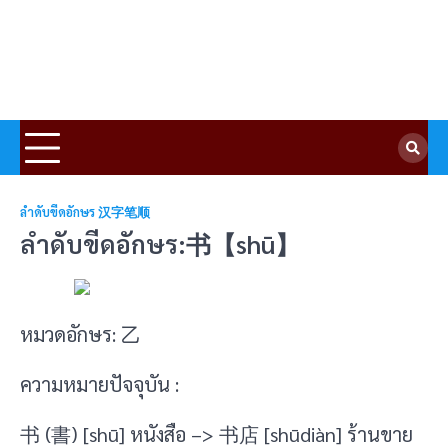
ลำดับขีดอักษร 汉字笔顺
ลำดับขีดอักษร:书【shū】
หมวดอักษร: 乙
ความหมายปัจจุบัน :
书 (書) [shū] หนังสือ –> 书店 [shūdiàn] ร้านขาย