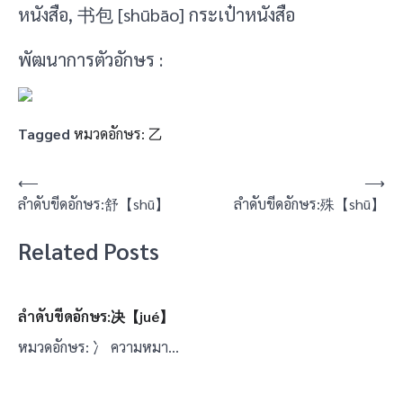
หนังสือ, 书包 [shūbāo] กระเป๋าหนังสือ
พัฒนาการตัวอักษร :
Tagged
หมวดอักษร: 乙
แนะแนว
⟵
⟶
ลำดับขีดอักษร:舒【shū】
ลำดับขีดอักษร:殊【shū】
เรื่อง
Related Posts
ลำดับขีดอักษร:决【jué】
หมวดอักษร: 冫 ความหมา…