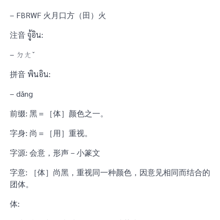
– FBRWF 火月口方（田）火
注音 จู้อิน:
– ㄉㄤˇ
拼音 พินอิน:
– dǎng
前缀: 黑＝［体］颜色之一。
字身: 尚＝［用］重视。
字源: 会意，形声－小篆文
字意: ［体］尚黑，重视同一种颜色，因意见相同而结合的
团体。
体: