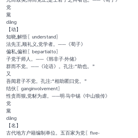
党
黨
dǎng
【动】
知晓,解悟〖understand〗
法先王,顺礼义,党学者。——《荀子》
偏私,偏袒〖bepartialto〗
子党于师人。——《韩非子·外储》
群而不党。——《论语》。孔注:“助也。”
又
吾闻君子不党。孔注:“相助匿曰党。”
结伙〖ganginvolvement〗
性贪而狠,党豺为虐。——明·马中锡《中山狼传》
党
黨
dǎng
【名】
古代地方户籍编制单位。五百家为党〖five-