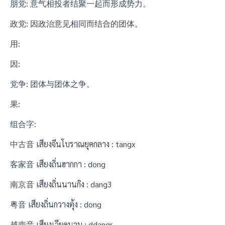
朋党: 意气相投者结聚一起而形成势力。
政党: 因政治意见相同而结合的团体。
用:
因:
党争: 团体与团体之争。
果:
组合字:
中古音 เสียงจีนโบราณยุคกลาง : tangx
客家音 เสียงถิ่นฮากกา : dong
南京音 เสียงถิ่นนานกิง : dang3
粤音 เสียงถิ่นกวางตุ้ง : dong
越南音 เสียงเวียดนาม : ddangr