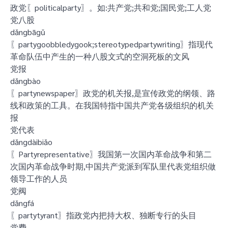
政党〖politicalparty〗。如:共产党;共和党;国民党;工人党
党八股
dǎngbāgǔ
〖partygoobbledygook;stereotypedpartywriting〗指现代
革命队伍中产生的一种八股文式的空洞死板的文风
党报
dǎngbào
〖partynewspaper〗政党的机关报,是宣传政党的纲领、路
线和政策的工具。在我国特指中国共产党各级组织的机关
报
党代表
dǎngdàibiǎo
〖Partyrepresentative〗我国第一次国内革命战争和第二
次国内革命战争时期,中国共产党派到军队里代表党组织做
领导工作的人员
党阀
dǎngfá
〖partytyrant〗指政党内把持大权、独断专行的头目
党费