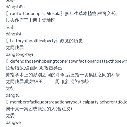
dǎngshēn
〖rootofCodonopsisPilosula〗多年生草本植物,根可入药。
过去多产于山西上党地区
党史
dǎngshǐ
〖historyofapoliticalparty〗政党的历史
党同伐异
dǎngtóng-fáyì
〖defendthosewhobeingtoone’sownfactionandattakthosewho
拉帮结派,偏袒同党,攻击异己
原指学术上的派别之间的斗争,后泛指一切集团之间的斗争
党同伐异,此姘彼丑。——周邦彦《汴都赋》
党徒
dǎngtú
〖memberofacliqueorareactionarypoliticalparty;adherent;fol
属于某一集团或派别的人(含贬义)
党委
dǎngwěi