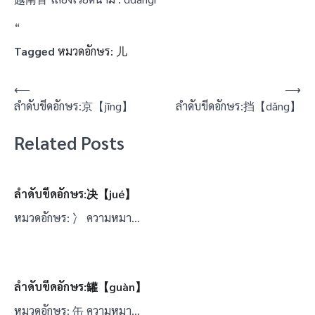
“
Tagged
หมวดอักษร: 儿
แนะแนว
⟵
⟶
ลำดับขีดอักษร:京【jīng】
ลำดับขีดอักษร:挡【dǎng】
เรื่อง
Related Posts
ลำดับขีดอักษร:决【jué】
หมวดอักษร: 冫 ความหมา…
ลำดับขีดอักษร:罐【guàn】
หมวดอักษร: 缶 ความหมา…