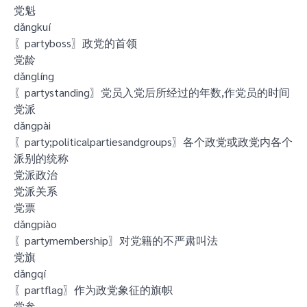
党魁
dǎngkuí
〖partyboss〗政党的首领
党龄
dǎnglíng
〖partystanding〗党员入党后所经过的年数,作党员的时间
党派
dǎngpài
〖party;politicalpartiesandgroups〗各个政党或政党内各个
派别的统称
党派政治
党派关系
党票
dǎngpiào
〖partymembership〗对党籍的不严肃叫法
党旗
dǎngqí
〖partflag〗作为政党象征的旗帜
党参