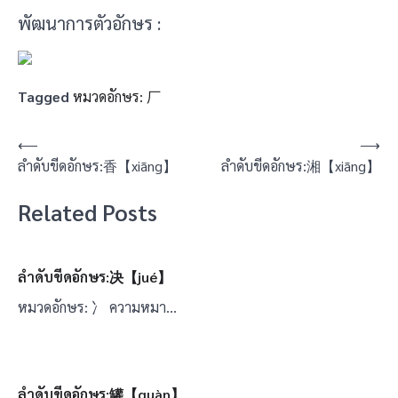
พัฒนาการตัวอักษร :
Tagged
หมวดอักษร: 厂
แนะแนว
⟵
⟶
ลำดับขีดอักษร:香【xiāng】
ลำดับขีดอักษร:湘【xiāng】
เรื่อง
Related Posts
ลำดับขีดอักษร:决【jué】
หมวดอักษร: 冫 ความหมา…
ลำดับขีดอักษร:罐【guàn】