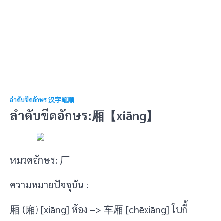
ลำดับขีดอักษร 汉字笔顺
ลำดับขีดอักษร:厢【xiāng】
หมวดอักษร: 厂
ความหมายปัจจุบัน :
厢 (廂) [xiāng] ห้อง –> 车厢 [chēxiāng] โบกี้