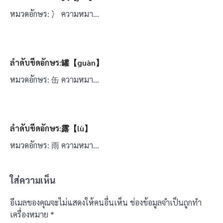
หมวดอักษร: 冫 ความหมา…
ลำดับขีดอักษร:罐【guàn】
หมวดอักษร: 缶 ความหมา…
ลำดับขีดอักษร:露【lù】
หมวดอักษร: 雨 ความหมา…
ใส่ความเห็น
อีเมลของคุณจะไม่แสดงให้คนอื่นเห็น
ช่องข้อมูลจำเป็นถูกทำ
เครื่องหมาย
*