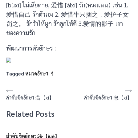
[bùxī] ไม่เสียดาย, 爱惜 [àixī] รัก(หวงแหน) เช่น 1.
爱惜自己 รักตัวเอง 2. 爱惜牛只捆之，爱护子女
罚之。 รักวัวให้ผูก รักลูกให้ตี 3.爱情的影子 เงา
ของความรัก
พัฒนาการตัวอักษร :
Tagged
หมวดอักษร: 忄
แนะแนว
⟵
⟶
ลำดับขีดอักษร:昔【xí】
ลำดับขีดอักษร:息【xí】
เรื่อง
Related Posts
ลำดับขีดอักษร:决【jué】