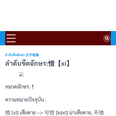
ลำดับขีดอักษร 汉字笔顺
ลำดับขีดอักษร:惜【xí】
หมวดอักษร: 忄
ความหมายปัจจุบัน :
惜 [xī] เสียดาย –> 可惜 [kěxī] น่าเสียดาย, 不惜