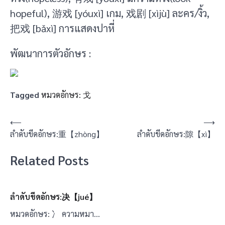
hopeful), 游戏 [yóuxì] เกม, 戏剧 [xìjù] ละคร/งิ้ว,
把戏 [bǎxì] การแสดงปาหี่
พัฒนาการตัวอักษร :
Tagged
หมวดอักษร: 戈
แนะแนว
⟵
⟶
ลำดับขีดอักษร:重【zhòng】
ลำดับขีดอักษร:隙【xì】
เรื่อง
Related Posts
ลำดับขีดอักษร:决【jué】
หมวดอักษร: 冫 ความหมา…