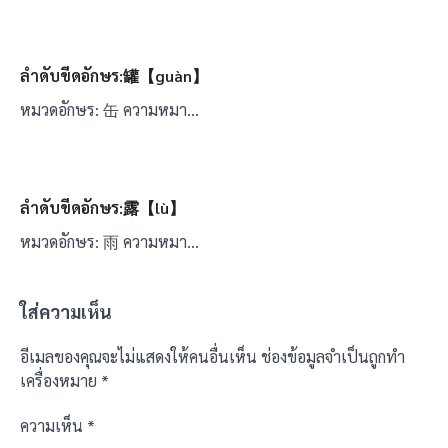
ลำดับขีดอักษร:罐【guàn】
หมวดอักษร: 缶 ความหมา…
ลำดับขีดอักษร:露【lù】
หมวดอักษร: 雨 ความหมา…
ใส่ความเห็น
อีเมลของคุณจะไม่แสดงให้คนอื่นเห็น
ช่องข้อมูลจำเป็นถูกทำ
เครื่องหมาย
*
ความเห็น
*