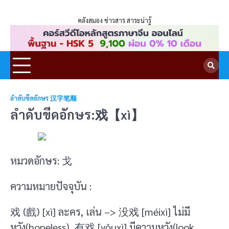
ENLIGHTENTH
Skip
to
คลังสมอง ข่าวสาร สาระน่ารู้
content
ลำดับขีดอักษร 汉字笔顺
ลำดับขีดอักษร:戏【xì】
หมวดอักษร: 戈
ความหมายปัจจุบัน :
戏 (戲) [xì] ละคร, เล่น –> 没戏 [méixì] ไม่มี
หวัง(hopeless), 有戏 [yǒuxì] มีความหวัง(look