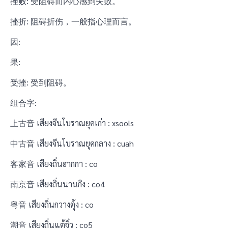
挫败: 受阻碍而内心感到失败。
挫折: 阻碍折伤，一般指心理而言。
因:
果:
受挫: 受到阻碍。
组合字:
上古音 เสียงจีนโบราณยุคเก่า : xsools
中古音 เสียงจีนโบราณยุคกลาง : cuah
客家音 เสียงถิ่นฮากกา : co
南京音 เสียงถิ่นนานกิง : co4
粤音 เสียงถิ่นกวางตุ้ง : co
潮音 เสียงถิ่นแต้จิ๋ว : co5