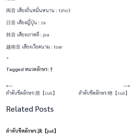
闽音 เสียงถิ่นหมิ่นหนาน : tsho3
日音 เสียงญี่ปุ่น : za
韩音 เสียงเกาหลี : joa
越南音 เสียงเวียดนาม : toar
“
Tagged
หมวดอักษร: 扌
แนะแนว
⟵
⟶
ลำดับขีดอักษร:措【cuò】
ลำดับขีดอักษร:锉【cuò】
เรื่อง
Related Posts
ลำดับขีดอักษร:决【jué】