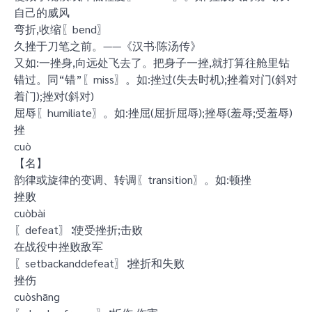
自己的威风
弯折,收缩〖bend〗
久挫于刀笔之前。——《汉书·陈汤传》
又如:一挫身,向远处飞去了。把身子一挫,就打算往舱里钻
错过。同“错”〖miss〗。如:挫过(失去时机);挫着对门(斜对
着门);挫对(斜对)
屈辱〖humiliate〗。如:挫屈(屈折屈辱);挫辱(羞辱;受羞辱)
挫
cuò
【名】
韵律或旋律的变调、转调〖transition〗。如:顿挫
挫败
cuòbài
〖defeat〗∶使受挫折;击败
在战役中挫败敌军
〖setbackanddefeat〗∶挫折和失败
挫伤
cuòshāng