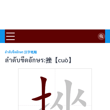
ลำดับขีดอักษร 汉字笔顺
ลำดับขีดอักษร:挫【cuò】