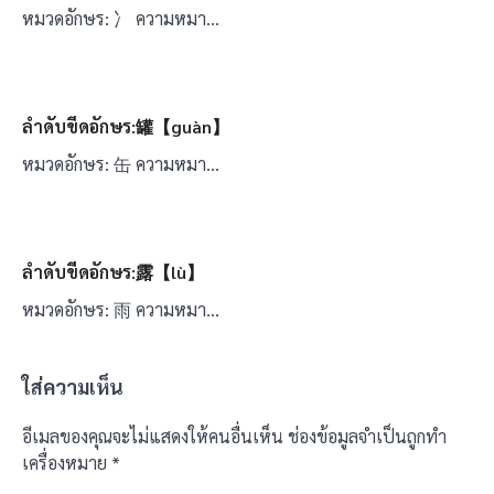
หมวดอักษร: 冫 ความหมา…
ลำดับขีดอักษร:罐【guàn】
หมวดอักษร: 缶 ความหมา…
ลำดับขีดอักษร:露【lù】
หมวดอักษร: 雨 ความหมา…
ใส่ความเห็น
อีเมลของคุณจะไม่แสดงให้คนอื่นเห็น
ช่องข้อมูลจำเป็นถูกทำ
เครื่องหมาย
*