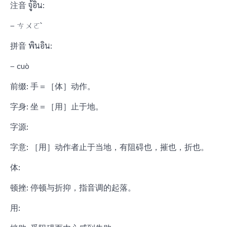
注音 จู้อิน:
– ㄘㄨㄛˋ
拼音 พินอิน:
– cuò
前缀: 手＝［体］动作。
字身: 坐＝［用］止于地。
字源:
字意: ［用］动作者止于当地，有阻碍也，摧也，折也。
体:
顿挫: 停顿与折抑，指音调的起落。
用: