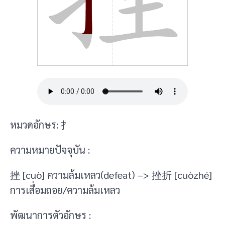
หมวดอักษร: 扌
ความหมายปัจจุบัน :
挫 [cuò] ความล้มเหลว(defeat) –> 挫折 [cuòzhé]
การเสื่อมถอย/ความล้มเหลว
พัฒนาการตัวอักษร :