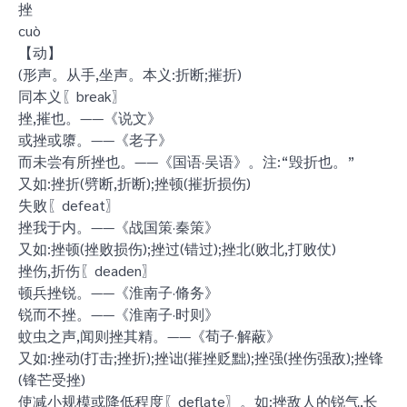
挫
cuò
【动】
(形声。从手,坐声。本义:折断;摧折)
同本义〖break〗
挫,摧也。——《说文》
或挫或隳。——《老子》
而未尝有所挫也。——《国语·吴语》。注:“毁折也。”
又如:挫折(劈断,折断);挫顿(摧折损伤)
失败〖defeat〗
挫我于内。——《战国策·秦策》
又如:挫顿(挫败损伤);挫过(错过);挫北(败北,打败仗)
挫伤,折伤〖deaden〗
顿兵挫锐。——《淮南子·脩务》
锐而不挫。——《淮南子·时则》
蚊虫之声,闻则挫其精。——《荀子·解蔽》
又如:挫动(打击;挫折);挫诎(摧挫贬黜);挫强(挫伤强敌);挫锋
(锋芒受挫)
使减小规模或降低程度〖deflate〗。如:挫敌人的锐气,长