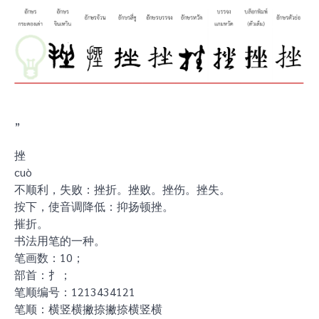
”
挫
cuò
不顺利，失败：挫折。挫败。挫伤。挫失。
按下，使音调降低：抑扬顿挫。
摧折。
书法用笔的一种。
笔画数：10；
部首：扌；
笔顺编号：1213434121
笔顺：横竖横撇捺撇捺横竖横