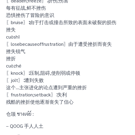
〖deaden;freeze〗∶折伤;伤害
每有征战,鲜不挫伤
恐惧挫伤了冒险的意识
〖bruise〗∶由于打击或撞击所致的表面未破裂的损伤
挫失
cuòshī
〖losebecauseoffrustration〗由于遭受挫折而丧失
挫失锐气
挫折
cuòzhé
〖knock〗∶压制,阻碍,使削弱或停顿
〖jolt〗∶遭到失败
这个…主张进化的论点遭到严重的挫折
〖frustration;setback〗∶失利
残酷的挫折使他逐渐丧失了信心
仓颉 ชางเจ๋ย์ :
– QOOG 手人人土