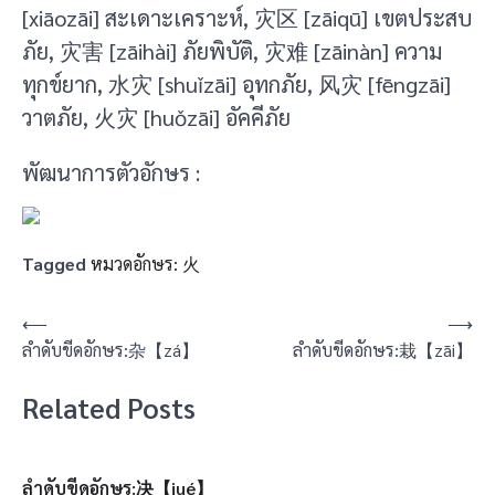
[xiāozāi] สะเดาะเคราะห์, 灾区 [zāiqū] เขตประสบ
ภัย, 灾害 [zāihài] ภัยพิบัติ, 灾难 [zāinàn] ความ
ทุกข์ยาก, 水灾 [shuǐzāi] อุทกภัย, 风灾 [fēngzāi]
วาตภัย, 火灾 [huǒzāi] อัคคีภัย
พัฒนาการตัวอักษร :
Tagged
หมวดอักษร: 火
แนะแนว
⟵
⟶
ลำดับขีดอักษร:杂【zá】
ลำดับขีดอักษร:栽【zāi】
เรื่อง
Related Posts
ลำดับขีดอักษร:决【jué】