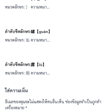
หมวดอักษร: 冫 ความหมา…
ลำดับขีดอักษร:罐【guàn】
หมวดอักษร: 缶 ความหมา…
ลำดับขีดอักษร:露【lù】
หมวดอักษร: 雨 ความหมา…
ใส่ความเห็น
อีเมลของคุณจะไม่แสดงให้คนอื่นเห็น
ช่องข้อมูลจำเป็นถูกทำ
เครื่องหมาย
*