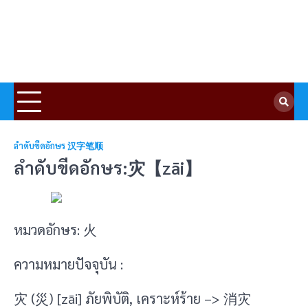
ลำดับขีดอักษร 汉字笔顺
ลำดับขีดอักษร:灾【zāi】
หมวดอักษร: 火
ความหมายปัจจุบัน :
灾 (災) [zāi] ภัยพิบัติ, เคราะห์ร้าย –> 消灾