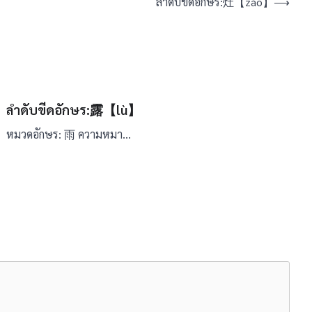
ลำดับขีดอักษร:灶【zào】
⟶
ลำดับขีดอักษร:露【lù】
หมวดอักษร: 雨 ความหมา…