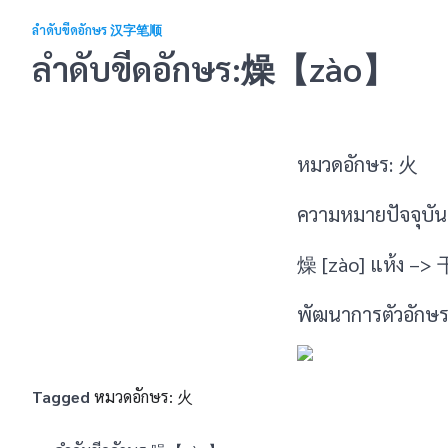
ลำดับขีดอักษร 汉字笔顺
ลำดับขีดอักษร:燥【zào】
หมวดอักษร: 火
ความหมายปัจจุบัน 
燥 [zào] แห้ง –>
พัฒนาการตัวอักษร
Tagged
หมวดอักษร: 火