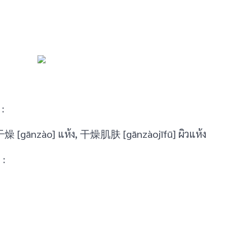
:
 干燥 [gānzào] แห้ง, 干燥肌肤 [gānzàojīfū] ผิวแห้ง
 :