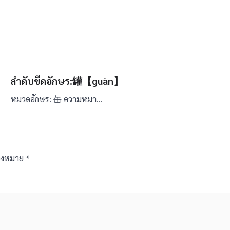
ลำดับขีดอักษร:罐【guàn】
หมวดอักษร: 缶 ความหมา…
ื่องหมาย
*