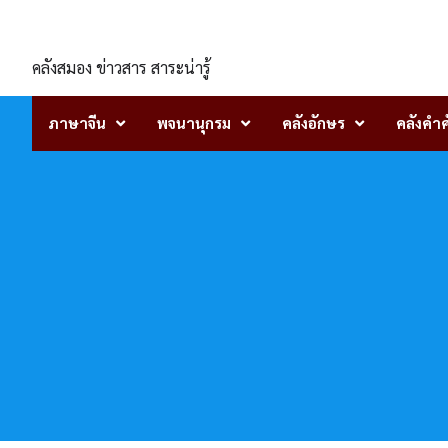
Skip
ENLIGHTENTH
to
content
คลังสมอง ข่าวสาร สาระน่ารู้
ภาษาจีน
พจนานุกรม
คลังอักษร
คลังคำศ