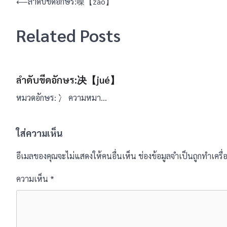
แนะแนว
⟵
ลำดับขีดอักษร:噪【zào】
เรื่อง
Related Posts
ลำดับขีดอักษร:决【jué】
หมวดอักษร: 冫 ความหมา…
ใส่ความเห็น
อีเมลของคุณจะไม่แสดงให้คนอื่นเห็น
ช่องข้อมูลจำเป็นถูกทำเคร
ความเห็น
*