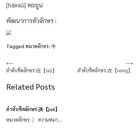
[hǎiniú] พะยูน
พัฒนาการตัวอักษร :
Tagged
หมวดอักษร: 牛
แนะแนว
⟵
⟶
ลำดับขีดอักษร:纽【niǔ】
ลำดับขีดอักษร:农【nóng】
เรื่อง
Related Posts
ลำดับขีดอักษร:决【jué】
หมวดอักษร: 冫 ความหมา…