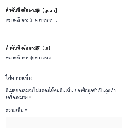
ลำดับขีดอักษร:罐【guàn】
หมวดอักษร: 缶 ความหมา…
ลำดับขีดอักษร:露【lù】
หมวดอักษร: 雨 ความหมา…
ใส่ความเห็น
อีเมลของคุณจะไม่แสดงให้คนอื่นเห็น
ช่องข้อมูลจำเป็นถูกทำ
เครื่องหมาย
*
ความเห็น
*