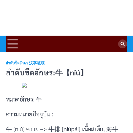
ลำดับขีดอักษร 汉字笔顺
ลำดับขีดอักษร:牛【niú】
หมวดอักษร: 牛
ความหมายปัจจุบัน :
牛 [niú] ควาย –> 牛排 [niúpái] เนื้อสเต็ก, 海牛