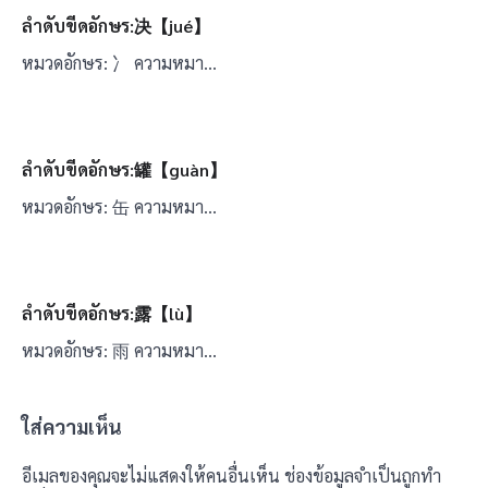
ลำดับขีดอักษร:决【jué】
หมวดอักษร: 冫 ความหมา…
ลำดับขีดอักษร:罐【guàn】
หมวดอักษร: 缶 ความหมา…
ลำดับขีดอักษร:露【lù】
หมวดอักษร: 雨 ความหมา…
ใส่ความเห็น
อีเมลของคุณจะไม่แสดงให้คนอื่นเห็น
ช่องข้อมูลจำเป็นถูกทำ