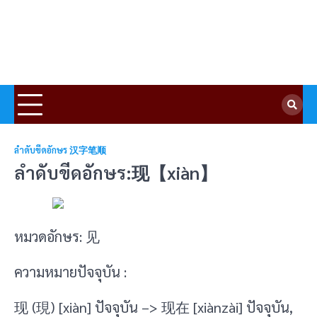
ลำดับขีดอักษร 汉字笔顺
ลำดับขีดอักษร:现【xiàn】
หมวดอักษร: 见
ความหมายปัจจุบัน :
现 (現) [xiàn] ปัจจุบัน –> 现在 [xiànzài] ปัจจุบัน,