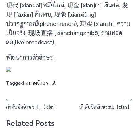
现代 [xiàndài] สมัยใหม่, 现金 [xiànjīn] เงินสด, 发
现 [fāxiàn] ค้นพบ, 现象 [xiànxiàng]
ปรากฏการณ์(phenomenon), 现实 [xiànshí] ความ
เป็นจริง, 现场直播 [xiànchǎngzhíbō] ถ่ายทอด
สด(live broadcast),
พัฒนาการตัวอักษร :
Tagged
หมวดอักษร: 见
แนะแนว
⟵
⟶
ลำดับขีดอักษร:县【xiàn】
ลำดับขีดอักษร:线【xiàn】
เรื่อง
Related Posts