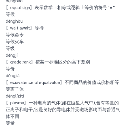
děnghào
〖equal-sign〗表示数学上相等或逻辑上等价的符号“=”
等候
děnghòu
〖wait;await〗等待
等候命令
等候火车
等级
děngjí
〖grade;rank〗按某一标准区分的高下差别
等价
děngjià
〖ecuivalence;ofequalvalue〗不同商品的价值或价格相等
等离子体
děnglízǐtǐ
〖plasma〗一种电离的气体(如在恒星大气中),含有等量的
正离子和电子,它是良好的导电体并受磁场影响而与普通气
体不同
等量