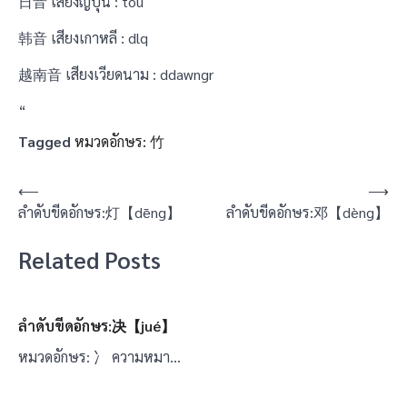
日音 เสียงญี่ปุ่น : tou
韩音 เสียงเกาหลี : dlq
越南音 เสียงเวียดนาม : ddawngr
“
Tagged
หมวดอักษร: 竹
แนะแนว
⟵
⟶
ลำดับขีดอักษร:灯【dēng】
ลำดับขีดอักษร:邓【dèng】
เรื่อง
Related Posts
ลำดับขีดอักษร:决【jué】
หมวดอักษร: 冫 ความหมา…