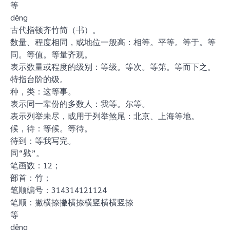
等
děng
古代指顿齐竹简（书）。
数量、程度相同，或地位一般高：相等。平等。等于。等
同。等值。等量齐观。
表示数量或程度的级别：等级。等次。等第。等而下之。
特指台阶的级。
种，类：这等事。
表示同一辈份的多数人：我等。尔等。
表示列举未尽，或用于列举煞尾：北京、上海等地。
候，待：等候。等待。
待到：等我写完。
同“戥”。
笔画数：12；
部首：竹；
笔顺编号：314314121124
笔顺：撇横捺撇横捺横竖横横竖捺
等
děng