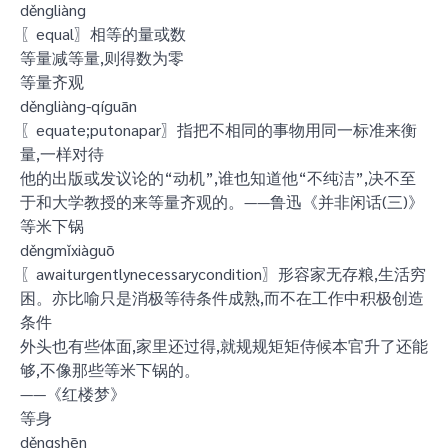
děngliàng
〖equal〗相等的量或数
等量减等量,则得数为零
等量齐观
děngliàng-qíguān
〖equate;putonapar〗指把不相同的事物用同一标准来衡
量,一样对待
他的出版或发议论的“动机”,谁也知道他“不纯洁”,决不至
于和大学教授的来等量齐观的。——鲁迅《并非闲话(三)》
等米下锅
děngmǐxiàguō
〖awaiturgentlynecessarycondition〗形容家无存粮,生活穷
困。亦比喻只是消极等待条件成熟,而不在工作中积极创造
条件
外头也有些体面,家里还过得,就规规矩矩侍候本官升了还能
够,不像那些等米下锅的。
——《红楼梦》
等身
děngshēn