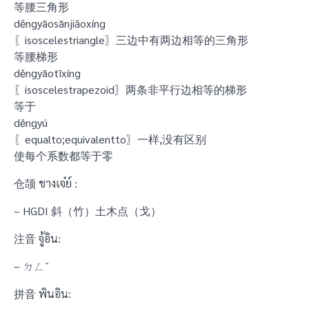
等腰三角形
děngyāosānjiǎoxíng
〖isoscelestriangle〗三边中有两边相等的三角形
等腰梯形
děngyāotīxíng
〖isoscelestrapezoid〗两条非平行边相等的梯形
等于
děngyú
〖equalto;equivalentto〗一样,没有区别
使每个系数都等于零
仓颉 ชางเจ๋ย์ :
– HGDI 斜（竹）土木点（戈）
注音 จู้อิน:
– ㄉㄥˇ
拼音 พินอิน: