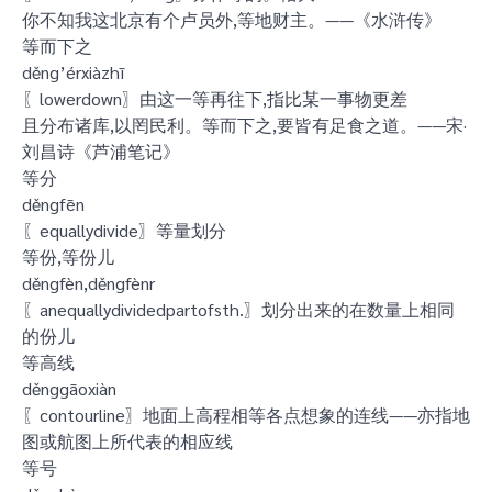
你不知我这北京有个卢员外,等地财主。——《水浒传》
等而下之
děng’érxiàzhī
〖lowerdown〗由这一等再往下,指比某一事物更差
且分布诸库,以罔民利。等而下之,要皆有足食之道。——宋·
刘昌诗《芦浦笔记》
等分
děngfēn
〖equallydivide〗等量划分
等份,等份儿
děngfèn,děngfènr
〖anequallydividedpartofsth.〗划分出来的在数量上相同
的份儿
等高线
děnggāoxiàn
〖contourline〗地面上高程相等各点想象的连线——亦指地
图或航图上所代表的相应线
等号