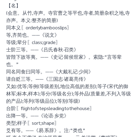
【名】
(会意。从竹,寺声。寺官曹之等平也,寺者,简册杂积之地,寺
亦声。本义:整齐的简册)
同本义〖orderlybambooslips〗
等,齐简也。——《说文》
等级;辈分〖class;grade〗
士阶三等。——《吕氏春秋·召类》
皆陛下故等夷。——《史记·留侯世家》。索隐:“言等辈
也。”
同名同食曰同等。——《大戴礼记·少间》
请自贬三等。——《三国志·诸葛亮传》
又如:优等;等例(等级差别,地位高低的差别);等子(宋代的御
林军;标本,样本);等分(等级名分);等外品(质量差,不列入等级
的产品);等列(等级品位);等别(等级)
台阶〖flightofstepsleadingtothehouse〗
出降一等。——《论语·乡党》
类型;样子〖sort;shape〗
爻有等。——《易·系辞》。注:“类也”