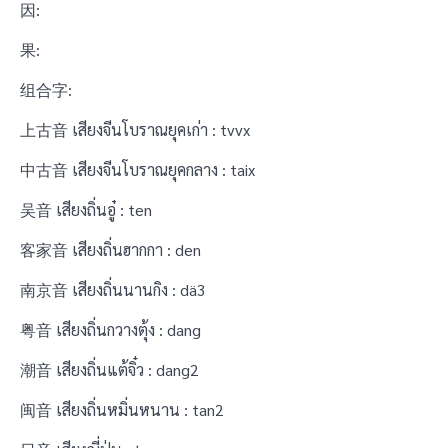
因:
果:
组合字:
上古音 เสียงจีนโบราณยุคเก่า : tvvx
中古音 เสียงจีนโบราณยุคกลาง : taix
吴音 เสียงถิ่นอู๋ : ten
客家音 เสียงถิ่นฮากกา : den
南京音 เสียงถิ่นนานกิง : dä3
粤音 เสียงถิ่นกวางตุ้ง : dang
潮音 เสียงถิ่นแต้จิ๋ว : dang2
闽音 เสียงถิ่นหมิ่นหนาน : tan2