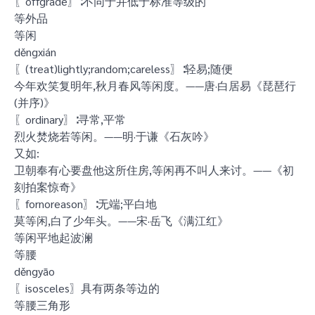
〖offgrade〗∶不同于并低于标准等级的
等外品
等闲
děngxián
〖(treat)lightly;random;careless〗∶轻易;随便
今年欢笑复明年,秋月春风等闲度。——唐·白居易《琵琶行
(并序)》
〖ordinary〗∶寻常,平常
烈火焚烧若等闲。——明·于谦《石灰吟》
又如:
卫朝奉有心要盘他这所住房,等闲再不叫人来讨。——《初
刻拍案惊奇》
〖fornoreason〗∶无端;平白地
莫等闲,白了少年头。——宋·岳飞《满江红》
等闲平地起波澜
等腰
děngyāo
〖isosceles〗具有两条等边的
等腰三角形