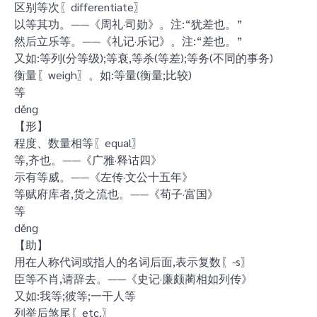
区别等次〖differentiate〗
以等其功。——《周礼·司勋》。注:“犹差也。”
然后立乐等。——《礼记·乐记》。注:“差也。”
又如:等列(分等级);等衰,等杀(等差);等务(不同的事务)
衡量〖weigh〗。如:等量(衡量;比较)
等
děng
【形】
程度、数量相等〖equal〗
等,齐也。——《广雅·释诂四》
示有等威。——《左传·文公十五年》
等赋府库者,货之流也。——《荀子·富国》
等
děng
【助】
用在人称代词或指人的名词后面,表示复数〖-s〗
臣等不肖,请辞去。——《史记·廉颇蔺相如列传》
又如:我等;彼等;一干人等
列举后煞尾〖etc.〗