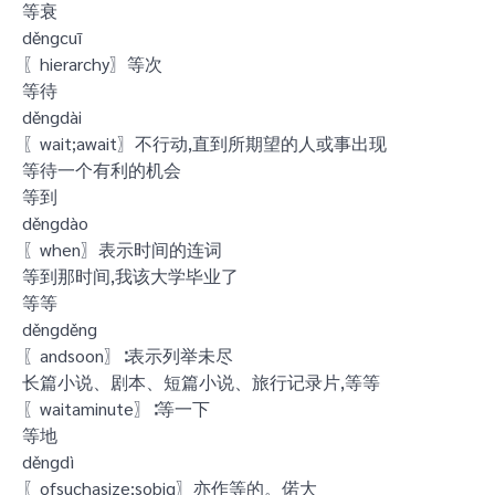
等衰
děngcuī
〖hierarchy〗等次
等待
děngdài
〖wait;await〗不行动,直到所期望的人或事出现
等待一个有利的机会
等到
děngdào
〖when〗表示时间的连词
等到那时间,我该大学毕业了
等等
děngděng
〖andsoon〗∶表示列举未尽
长篇小说、剧本、短篇小说、旅行记录片,等等
〖waitaminute〗∶等一下
等地
děngdì
〖ofsuchasize;sobig〗亦作等的。偌大