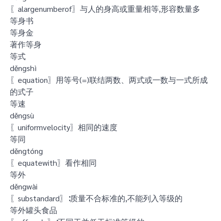
〖alargenumberof〗与人的身高或重量相等,形容数量多
等身书
等身金
著作等身
等式
děngshì
〖equation〗用等号(=)联结两数、两式或一数与一式所成
的式子
等速
děngsù
〖uniformvelocity〗相同的速度
等同
děngtóng
〖equatewith〗看作相同
等外
děngwài
〖substandard〗∶质量不合标准的,不能列入等级的
等外罐头食品