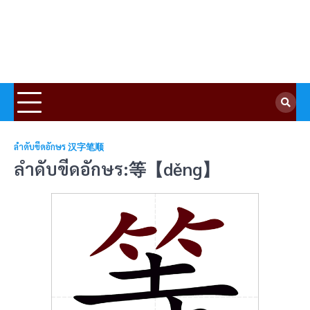
ลำดับขีดอักษร 汉字笔顺
ลำดับขีดอักษร:等【děng】