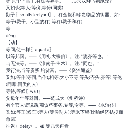
呀,真个下雪了,有这等异事。——元·关汉卿《窦娥冤》
又如:此等人;等侪,等俦(同类)
戥子〖smallsteelyard〗。秤金银和珍贵物品的衡器。如:
等子(戥子。小型的秤);等秤(戥子和秤)
等
děng
【动】
等同,使一样〖equate〗
以等邦国。——《周礼·大宗伯》。注:“犹齐等也。”
与无法等。——《淮南子·主术》。注:“同也。”
我行法,当等贵贱,均贫富。——《资治通鉴》
又如:等作(等同;当作);相等;大小不等;等头(齐头,齐等);等伦
(同辈;同类的人)
等待,等候〖wait〗
父母年年等驾回。——范成大《州桥诗》
有个官人请说话,商议些事务,专等,专等。——《水浒传》
又如:等车(候车);等人(等候别人);等米下锅(比喻经济拮据而
急需)
推迟〖delay〗。如:等几天再看