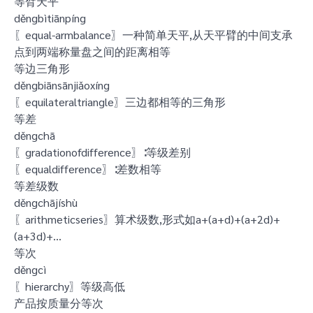
等臂天平
děngbìtiānpíng
〖equal-armbalance〗一种简单天平,从天平臂的中间支承
点到两端称量盘之间的距离相等
等边三角形
děngbiānsānjiǎoxíng
〖equilateraltriangle〗三边都相等的三角形
等差
děngchā
〖gradationofdifference〗∶等级差别
〖equaldifference〗∶差数相等
等差级数
děngchājíshù
〖arithmeticseries〗算术级数,形式如a+(a+d)+(a+2d)+
(a+3d)+…
等次
děngcì
〖hierarchy〗等级高低
产品按质量分等次