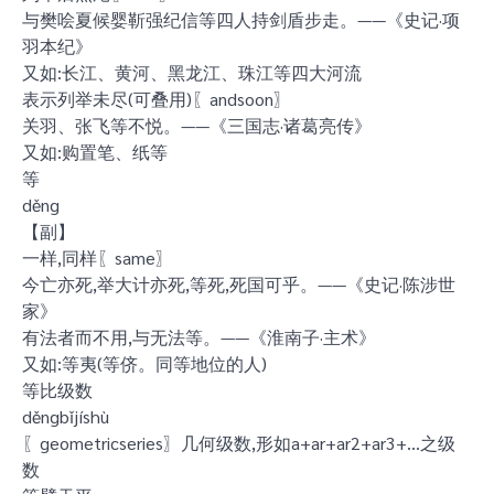
与樊哙夏候婴靳强纪信等四人持剑盾步走。——《史记·项
羽本纪》
又如:长江、黄河、黑龙江、珠江等四大河流
表示列举未尽(可叠用)〖andsoon〗
关羽、张飞等不悦。——《三国志·诸葛亮传》
又如:购置笔、纸等
等
děng
【副】
一样,同样〖same〗
今亡亦死,举大计亦死,等死,死国可乎。——《史记·陈涉世
家》
有法者而不用,与无法等。——《淮南子·主术》
又如:等夷(等侪。同等地位的人)
等比级数
děngbǐjíshù
〖geometricseries〗几何级数,形如a+ar+ar2+ar3+…之级
数