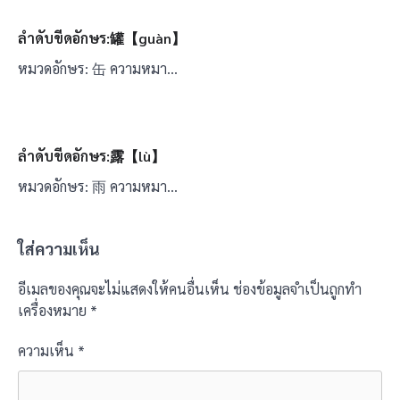
ลำดับขีดอักษร:罐【guàn】
หมวดอักษร: 缶 ความหมา…
ลำดับขีดอักษร:露【lù】
หมวดอักษร: 雨 ความหมา…
ใส่ความเห็น
อีเมลของคุณจะไม่แสดงให้คนอื่นเห็น
ช่องข้อมูลจำเป็นถูกทำ
เครื่องหมาย
*
ความเห็น
*