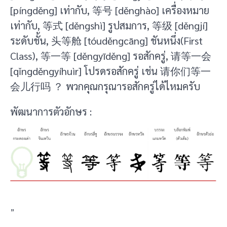
[píngděng] เท่ากับ, 等号 [děnghào] เครื่องหมาย
เท่ากับ, 等式 [děngshì] รูปสมการ, 等级 [děngjí]
ระดับชั้น, 头等舱 [tóuděngcāng] ชันหนึ่ง(First
Class), 等一等 [děngyīděng] รอสักครู่, 请等一会
[qǐngděngyíhuìr] โปรดรอสักครู่ เช่น 请你们等一
会儿行吗 ？ พวกคุณกรุณารอสักครู่ได้ไหมครับ
พัฒนาการตัวอักษร :
”