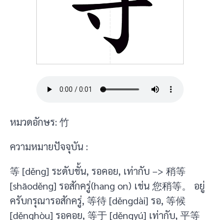
หมวดอักษร: 竹
ความหมายปัจจุบัน :
等 [děng] ระดับชั้น, รอคอย, เท่ากับ –> 稍等
[shāoděng] รอสักครู่(hang on) เช่น 您稍等。 อยู่
ครับกรุณารอสักครู่, 等待 [děngdài] รอ, 等候
[děnghòu] รอคอย, 等于 [děngyú] เท่ากับ, 平等