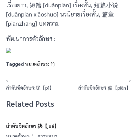
เรื่องยาว, 短篇 [duǎnpiān] เรื่องสั้น, 短篇小说
[duǎnpiān xiǎoshuō] นวนิยายเรื่องสั้น, 篇章
[piānzhāng] บทความ
พัฒนาการตัวอักษร :
Tagged
หมวดอักษร: 竹
แนะแนว
⟵
⟶
ลำดับขีดอักษร:屁【pì】
ลำดับขีดอักษร:偏【piān】
เรื่อง
Related Posts
ลำดับขีดอักษร:决【jué】
หมวดอักษร: 冫 ความหมา…