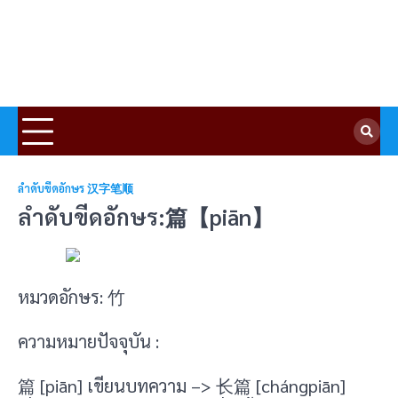
ลำดับขีดอักษร 汉字笔顺
ลำดับขีดอักษร:篇【piān】
หมวดอักษร: 竹
ความหมายปัจจุบัน :
篇 [piān] เขียนบทความ –> 长篇 [chángpiān]