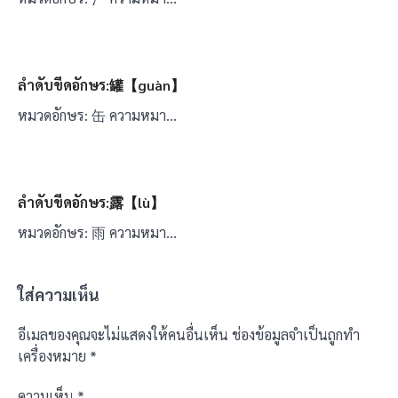
ลำดับขีดอักษร:罐【guàn】
หมวดอักษร: 缶 ความหมา…
ลำดับขีดอักษร:露【lù】
หมวดอักษร: 雨 ความหมา…
ใส่ความเห็น
อีเมลของคุณจะไม่แสดงให้คนอื่นเห็น
ช่องข้อมูลจำเป็นถูกทำ
เครื่องหมาย
*
ความเห็น
*