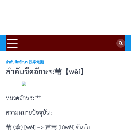
ลำดับขีดอักษร 汉字笔顺
ลำดับขีดอักษร:苇【wěi】
หมวดอักษร: 艹
ความหมายปัจจุบัน :
苇 (葦) [wěi] –> 芦苇 [lúwěi] ต้นอ้อ