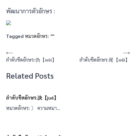
พัฒนาการตัวอักษร :
Tagged
หมวดอักษร: 艹
แนะแนว
⟵
⟶
ลำดับขีดอักษร:伪【wèi】
ลำดับขีดอักษร:尾【wěi】
เรื่อง
Related Posts
ลำดับขีดอักษร:决【jué】
หมวดอักษร: 冫 ความหมา…