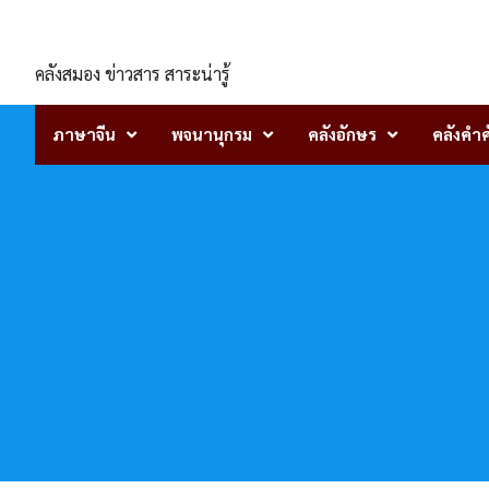
Skip
ENLIGHTENTH
to
content
คลังสมอง ข่าวสาร สาระน่ารู้
ภาษาจีน
พจนานุกรม
คลังอักษร
คลังคำศ