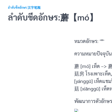
ลำดับขีดอักษร 汉字笔顺
ลำดับขีดอักษร:蘑【mó】
หมวดอักษร: 艹
ความหมายปัจจุบัน 
蘑 [mó] เห็ด –> 
菇房 โรงเพาะเห็ด,
[yánggū] เห็ดแชม
菇 [xiānggū] เห็ดห
พัฒนาการตัวอักษร