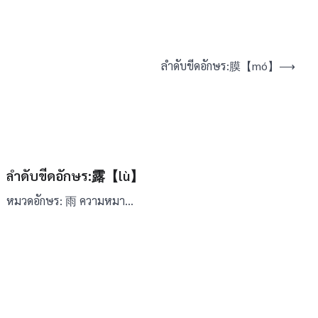
ลำดับขีดอักษร:膜【mó】
⟶
ลำดับขีดอักษร:露【lù】
หมวดอักษร: 雨 ความหมา…