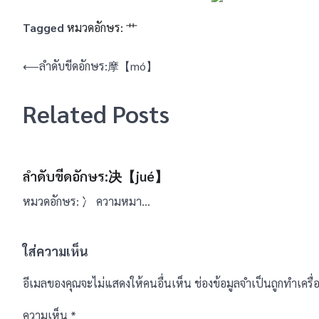
Tagged
หมวดอักษร: 艹
แนะแนว
⟵
ลำดับขีดอักษร:摩【mó】
เรื่อง
Related Posts
ลำดับขีดอักษร:决【jué】
หมวดอักษร: 冫 ความหมา…
ใส่ความเห็น
อีเมลของคุณจะไม่แสดงให้คนอื่นเห็น
ช่องข้อมูลจำเป็นถูกทำเคร
ความเห็น
*