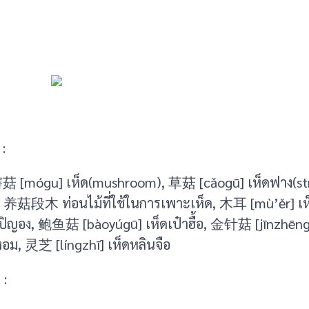
:
蘑菇 [mógu] เห็ด(mushroom), 草菇 [cǎogū] เห็ดฟาง(s
 养菇段木 ท่อนไม้ที่ใช้ในการเพาะเห็ด, 木耳 [mù’ěr] เห
ปิญอง, 鲍鱼菇 [bàoyúgū] เห็ดเป๋าฮื้อ, 金针菇 [jīnzhēng
อม, 灵芝 [língzhī] เห็ดหลินจือ
 :