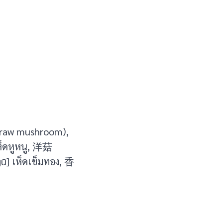
traw mushroom),
็ดหูหนู, 洋菇
ū] เห็ดเข็มทอง, 香