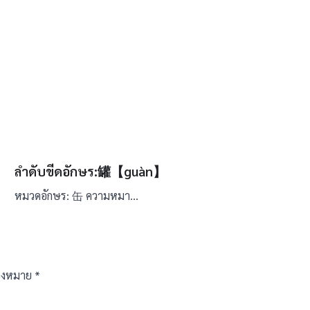
ลำดับขีดอักษร:罐【guàn】
หมวดอักษร: 缶 ความหมา…
ื่องหมาย
*