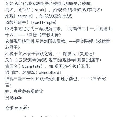
又如:观台(台榭);观榭(亭台楼榭);观阁(亭台楼阁)
鸟名。通“鹳”〖stork〗。如:观雀(鹳和雀);观讳(鸟名)
京观〖temple〗。如:筑观(建筑京观)
道教的庙宇〖Taoisttemple〗
臣请本道定寺为三等,观为二等。上寺留僧二十一,上观道士
十四。——《新唐书·李叔明传》
玄都观里桃千树,尽是刘郎去后栽。——唐·刘禹锡《戏赠看
花君子》
不税于官,不隶于宫观之籍。——顾炎武《复庵记》
又如:白云观;观寺(寺观);观宇(道观佛寺);观阙(指庙宇)
古国名〖Guanstate〗。如:观国(在今顿丘卫县)
通“鹳”。雚雀鸟〖akindofbird〗
彼视三釜三千钟,如观雀蚊虻相过乎前也。——《庄子·寓
言》
姓。春秋楚有观射父
另见guān
仓颉 ชางเจ๋ย์ :