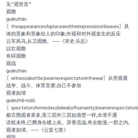
见“观世音”
观瞻
guānzhān
〖theappearanceofaplaceandtheimpressionsitleaves〗具
体的景象和景象给人的印象;外观和对外观发生的反应
云车风马,从卫观瞻。——《宋史·乐志》
以壮观瞻
有碍观瞻
观战
guānzhàn
〖witnessabattle;beamerespectatorinthewar〗从旁观看
战争、战斗、体育竞赛,自己不参加
观者如堵
guānzhě-rúdǔ
〖spectatorsformedasolidwallofhumanity;beamerespectator
极言围观者甚多,里三层外三层如墙壁一样,水泄不通
语犹未终,已腾身在楼上矣。异香流溢,奇去散漫,一郡之内,
观者如堵。——《云笈七签》
观阵