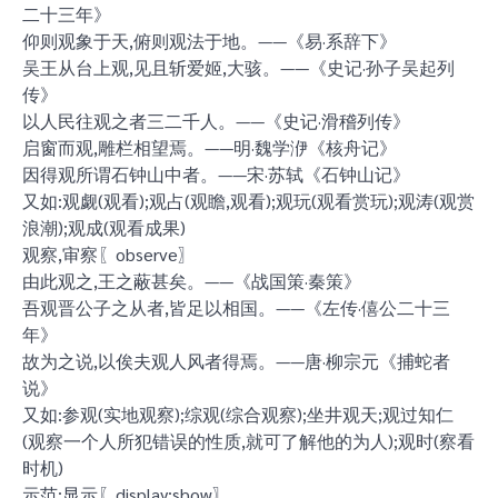
二十三年》
仰则观象于天,俯则观法于地。——《易·系辞下》
吴王从台上观,见且斩爱姬,大骇。——《史记·孙子吴起列
传》
以人民往观之者三二千人。——《史记·滑稽列传》
启窗而观,雕栏相望焉。——明·魏学洢《核舟记》
因得观所谓石钟山中者。——宋·苏轼《石钟山记》
又如:观觑(观看);观占(观瞻,观看);观玩(观看赏玩);观涛(观赏
浪潮);观成(观看成果)
观察,审察〖observe〗
由此观之,王之蔽甚矣。——《战国策·秦策》
吾观晋公子之从者,皆足以相国。——《左传·僖公二十三
年》
故为之说,以俟夫观人风者得焉。——唐·柳宗元《捕蛇者
说》
又如:参观(实地观察);综观(综合观察);坐井观天;观过知仁
(观察一个人所犯错误的性质,就可了解他的为人);观时(察看
时机)
示范;显示〖display;show〗