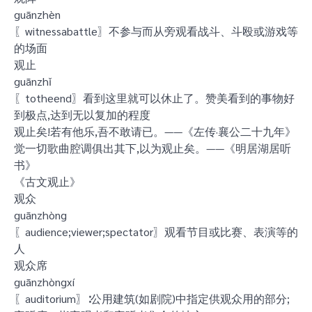
guānzhèn
〖witnessabattle〗不参与而从旁观看战斗、斗殴或游戏等
的场面
观止
guānzhǐ
〖totheend〗看到这里就可以休止了。赞美看到的事物好
到极点,达到无以复加的程度
观止矣!若有他乐,吾不敢请已。——《左传·襄公二十九年》
觉一切歌曲腔调俱出其下,以为观止矣。——《明居湖居听
书》
《古文观止》
观众
guānzhòng
〖audience;viewer;spectator〗观看节目或比赛、表演等的
人
观众席
guānzhòngxí
〖auditorium〗∶公用建筑(如剧院)中指定供观众用的部分;