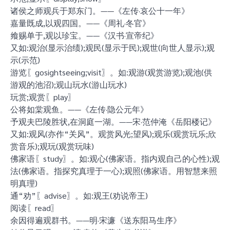
诸侯之师观兵于郑东门。——《左传·哀公十一年》
嘉量既成,以观四国。——《周礼·冬官》
飨赐单于,观以珍宝。——《汉书·宣帝纪》
又如:观治(显示治绩);观民(显示于民);观世(向世人显示);观
示(示范)
游览〖gosightseeing;visit〗。如:观游(观赏游览);观池(供
游观的池沼);观山玩水(游山玩水)
玩赏;观赏〖play〗
公将如棠观鱼。——《左传·隐公元年》
予观夫巴陵胜状,在洞庭一湖。——宋·范仲淹《岳阳楼记》
又如:观风(亦作“关风”。观赏风光;望风);观乐(观赏玩乐;欣
赏音乐);观玩(观赏玩味)
佛家语〖study〗。如:观心(佛家语。指内观自己的心性);观
法(佛家语。指探究真理于一心);观照(佛家语。用智慧来照
明真理)
通“劝”〖advise〗。如:观王(劝说帝王)
阅读〖read〗
余因得遍观群书。——明·宋濂《送东阳马生序》