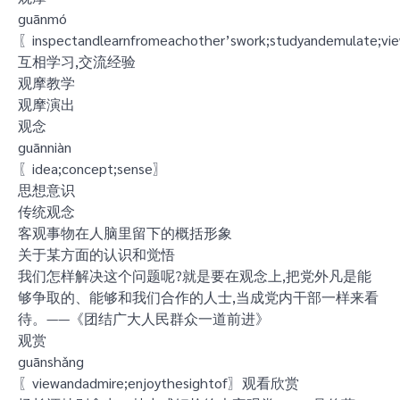
guānmó
〖inspectandlearnfromeachother’swork;studyandemulate;vi
互相学习,交流经验
观摩教学
观摩演出
观念
guānniàn
〖idea;concept;sense〗
思想意识
传统观念
客观事物在人脑里留下的概括形象
关于某方面的认识和觉悟
我们怎样解决这个问题呢?就是要在观念上,把党外凡是能
够争取的、能够和我们合作的人士,当成党内干部一样来看
待。——《团结广大人民群众一道前进》
观赏
guānshǎng
〖viewandadmire;enjoythesightof〗观看欣赏