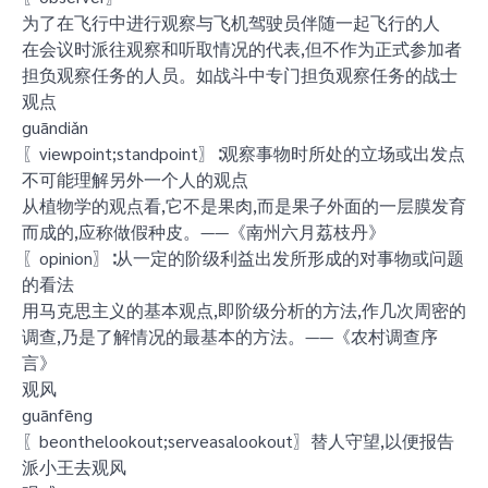
为了在飞行中进行观察与飞机驾驶员伴随一起飞行的人
在会议时派往观察和听取情况的代表,但不作为正式参加者
担负观察任务的人员。如战斗中专门担负观察任务的战士
观点
guāndiǎn
〖viewpoint;standpoint〗∶观察事物时所处的立场或出发点
不可能理解另外一个人的观点
从植物学的观点看,它不是果肉,而是果子外面的一层膜发育
而成的,应称做假种皮。——《南州六月荔枝丹》
〖opinion〗∶从一定的阶级利益出发所形成的对事物或问题
的看法
用马克思主义的基本观点,即阶级分析的方法,作几次周密的
调查,乃是了解情况的最基本的方法。——《农村调查序
言》
观风
guānfēng
〖beonthelookout;serveasalookout〗替人守望,以便报告
派小王去观风