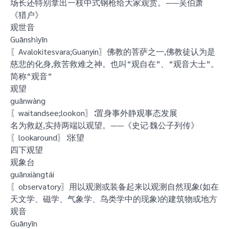
场长还特别拿出一枝中式钢枪给大家观赏。——吴伯萧
《猎户》
观世音
Guānshìyīn
〖Avalokitesvara;Guanyin〗佛教的菩萨之一,佛教徒认为是
慈悲的化身,救苦救难之神。也叫“观自在”、“观音大士”。
简称“观音”
观望
guānwàng
〖waitandsee;lookon〗∶置身事外静观事态发展
名为救赵,实持两端以观望。——《史记·魏公子列传》
〖lookaround〗∶张望
四下观望
观象台
guānxiàngtái
〖observatory〗用以观测或装备起来以观测自然现象(如在
天文学、磁学、气象学、鸟类学中的现象)的建筑物或地方
观音
Guānyīn