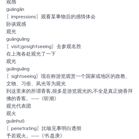
观感
guāngǎn
〖impressions〗观看某事物后的感情体会
卧谈观感
观光
guānguāng
〖visit;gosightseeing〗去参观名胜
在上海各处观光了一下
观光
guānguāng
〖sightseeing〗现在称游览观赏一个国家或地区的政教、
文物、习俗、风光等为观光
到这里来的所谓香客,很多是游览观光的,不全是真正烧香拜
佛的香客。——《听潮》
观光代表团
观火
guānhuǒ
〖penetrating〗比喻见事明白透彻
予若观火。——《书·盘庚》