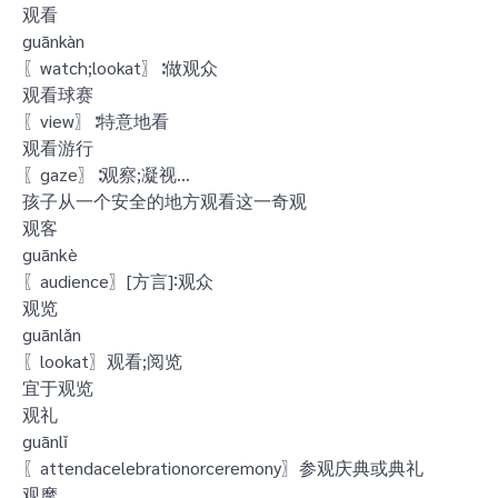
观看
guānkàn
〖watch;lookat〗∶做观众
观看球赛
〖view〗∶特意地看
观看游行
〖gaze〗∶观察;凝视…
孩子从一个安全的地方观看这一奇观
观客
guānkè
〖audience〗[方言]∶观众
观览
guānlǎn
〖lookat〗观看;阅览
宜于观览
观礼
guānlǐ
〖attendacelebrationorceremony〗参观庆典或典礼
观摩