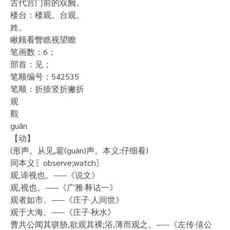
古代宫门前的双阙。
楼台：楼观。台观。
姓。
瞅顾看瞥瞧视望瞻
笔画数：6；
部首：见；
笔顺编号：542535
笔顺：折捺竖折撇折
观
觀
guān
【动】
(形声。从见,雚(guàn)声。本义:仔细看)
同本义〖observe;watch〗
观,谛视也。——《说文》
观,视也。——《广雅·释诂一》
观者如市。——《庄子·人间世》
观于大海。——《庄子·秋水》
曹共公闻其骈胁,欲观其裸;浴,薄而观之。——《左传·僖公