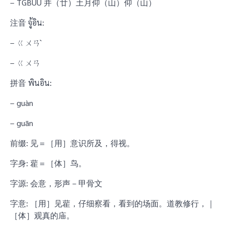
– TGBUU 并（廿）土月仰（山）仰（山）
注音 จู้อิน:
– ㄍㄨㄢˋ
– ㄍㄨㄢ
拼音 พินอิน:
– guàn
– guān
前缀: 见＝［用］意识所及，得视。
字身: 雚＝［体］鸟。
字源: 会意，形声－甲骨文
字意: ［用］见雚，仔细察看，看到的场面。道教修行，｜
［体］观真的庙。