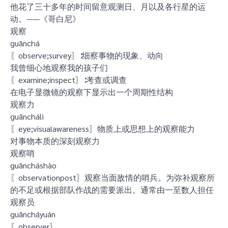
他花了三十多年的时间留意观测日、月以及各行星的运
动。——《哥白尼》
观察
guānchá
〖observe;survey〗∶细察事物的现象、动向
我曾细心地观察我的孩子们
〖examine;inspect〗∶考查或调查
在电子显微镜的观察下显示出一个周期性结构
观察力
guānchálì
〖eye;visualawareness〗物质上或思想上的观察能力
对事物本质的深刻观察力
观察哨
guāncháshào
〖observationpost〗观察当面敌情的哨兵。为弥补观察所
的不足或根据部队作战的需要派出。通常由一至数人担任
观察员
guāncháyuán
〖observer〗