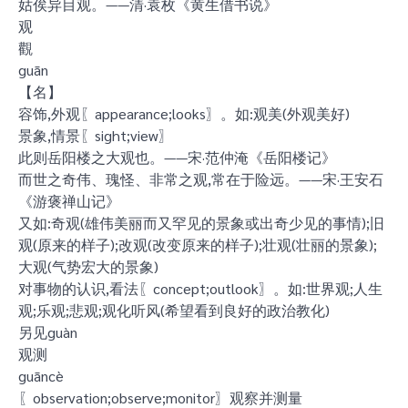
姑俟异目观。——清·袁枚《黄生借书说》
观
觀
guān
【名】
容饰,外观〖appearance;looks〗。如:观美(外观美好)
景象,情景〖sight;view〗
此则岳阳楼之大观也。——宋·范仲淹《岳阳楼记》
而世之奇伟、瑰怪、非常之观,常在于险远。——宋·王安石
《游褒禅山记》
又如:奇观(雄伟美丽而又罕见的景象或出奇少见的事情);旧
观(原来的样子);改观(改变原来的样子);壮观(壮丽的景象);
大观(气势宏大的景象)
对事物的认识,看法〖concept;outlook〗。如:世界观;人生
观;乐观;悲观;观化听风(希望看到良好的政治教化)
另见guàn
观测
guāncè
〖observation;observe;monitor〗观察并测量