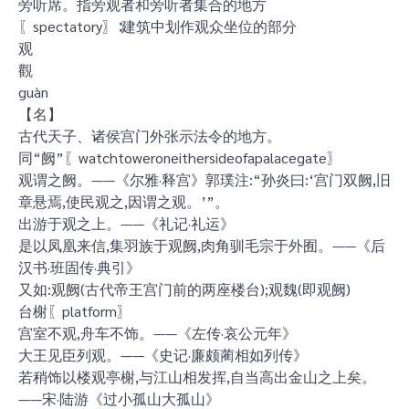
旁听席。指旁观者和旁听者集合的地方
〖spectatory〗∶建筑中划作观众坐位的部分
观
觀
guàn
【名】
古代天子、诸侯宫门外张示法令的地方。
同“阙”〖watchtoweroneithersideofapalacegate〗
观谓之阙。——《尔雅·释宫》郭璞注:“孙炎曰:‘宫门双阙,旧
章悬焉,使民观之,因谓之观。’”。
出游于观之上。——《礼记·礼运》
是以凤凰来信,集羽族于观阙,肉角驯毛宗于外囿。——《后
汉书·班固传·典引》
又如:观阙(古代帝王宫门前的两座楼台);观魏(即观阙)
台榭〖platform〗
宫室不观,舟车不饰。——《左传·哀公元年》
大王见臣列观。——《史记·廉颇蔺相如列传》
若稍饰以楼观亭榭,与江山相发挥,自当高出金山之上矣。
——宋·陆游《过小孤山大孤山》