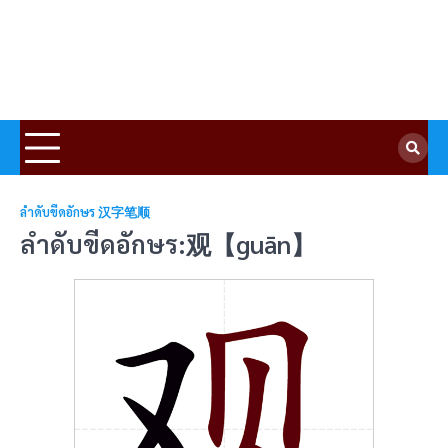
ลำดับขีดอักษร 汉字笔顺
ลำดับขีดอักษร:观【guān】