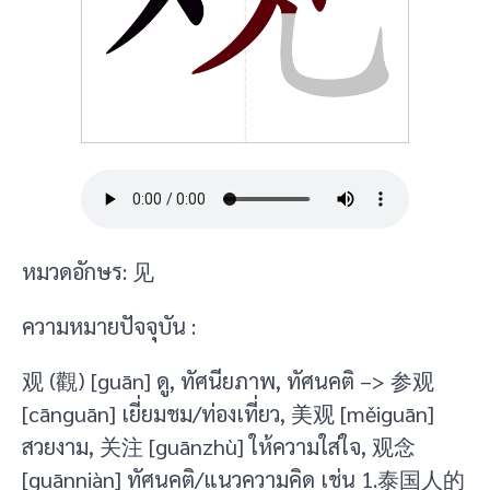
หมวดอักษร: 见
ความหมายปัจจุบัน :
观 (觀) [guān] ดู, ทัศนียภาพ, ทัศนคติ –> 参观
[cānguān] เยี่ยมชม/ท่องเที่ยว, 美观 [měiguān]
สวยงาม, 关注 [guānzhù] ให้ความใส่ใจ, 观念
[guānniàn] ทัศนคติ/แนวความคิด เช่น 1.泰国人的