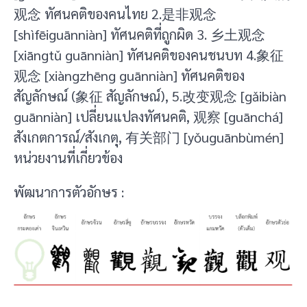
观念 ทัศนคติของคนไทย 2.是非观念
[shìfēiguānniàn] ทัศนคติที่ถูกผิด 3. 乡土观念
[xiāngtǔ guānniàn] ทัศนคติของคนชนบท 4.象征
观念 [xiàngzhēng guānniàn] ทัศนคติของ
สัญลักษณ์ (象征 สัญลักษณ์), 5.改变观念 [gǎibiàn
guānniàn] เปลี่ยนแปลงทัศนคติ, 观察 [guānchá]
สังเกตการณ์/สังเกตุ, 有关部门 [yǒuguānbùmén]
หน่วยงานที่เกี่ยวข้อง
พัฒนาการตัวอักษร :