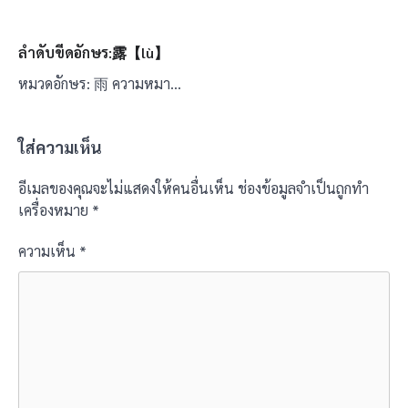
ลำดับขีดอักษร:露【lù】
หมวดอักษร: 雨 ความหมา…
ใส่ความเห็น
อีเมลของคุณจะไม่แสดงให้คนอื่นเห็น
ช่องข้อมูลจำเป็นถูกทำ
เครื่องหมาย
*
ความเห็น
*