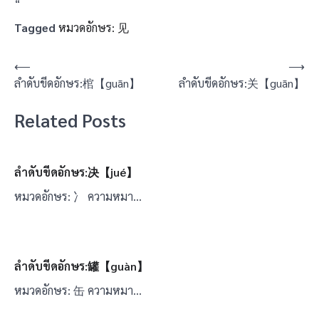
“
Tagged
หมวดอักษร: 见
แนะแนว
⟵
⟶
ลำดับขีดอักษร:棺【guān】
ลำดับขีดอักษร:关【guān】
เรื่อง
Related Posts
ลำดับขีดอักษร:决【jué】
หมวดอักษร: 冫 ความหมา…
ลำดับขีดอักษร:罐【guàn】
หมวดอักษร: 缶 ความหมา…