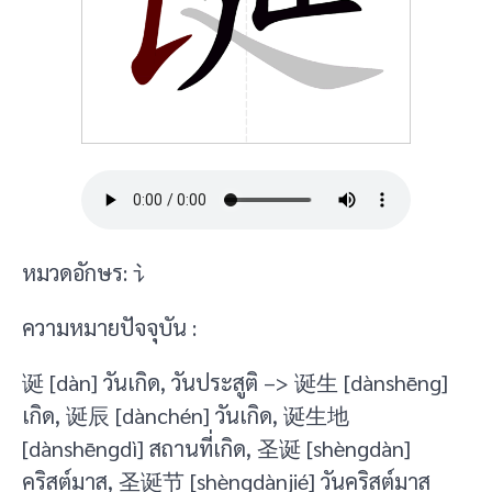
หมวดอักษร: 讠
ความหมายปัจจุบัน :
诞 [dàn] วันเกิด, วันประสูติ –> 诞生 [dànshēng]
เกิด, 诞辰 [dànchén] วันเกิด, 诞生地
[dànshēngdì] สถานที่เกิด, 圣诞 [shèngdàn]
คริสต์มาส, 圣诞节 [shèngdànjié] วันคริสต์มาส