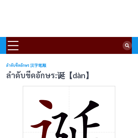
ลำดับขีดอักษร 汉字笔顺
ลำดับขีดอักษร:诞【dàn】