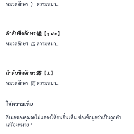
หมวดอักษร: 冫 ความหมา…
ลำดับขีดอักษร:罐【guàn】
หมวดอักษร: 缶 ความหมา…
ลำดับขีดอักษร:露【lù】
หมวดอักษร: 雨 ความหมา…
ใส่ความเห็น
อีเมลของคุณจะไม่แสดงให้คนอื่นเห็น
ช่องข้อมูลจำเป็นถูกทำ
เครื่องหมาย
*