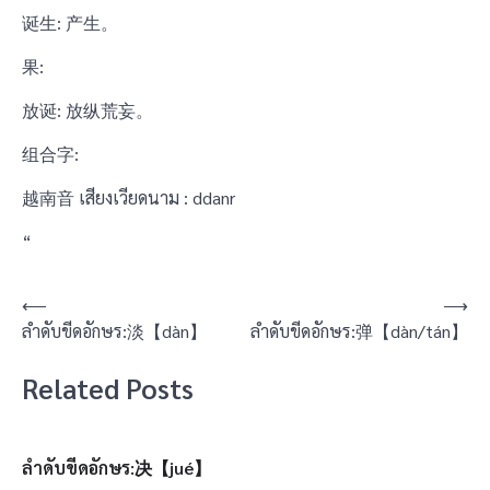
诞生: 产生。
果:
放诞: 放纵荒妄。
组合字:
越南音 เสียงเวียดนาม : ddanr
“
แนะแนว
⟵
⟶
ลำดับขีดอักษร:淡【dàn】
ลำดับขีดอักษร:弹【dàn/tán】
เรื่อง
Related Posts
ลำดับขีดอักษร:决【jué】