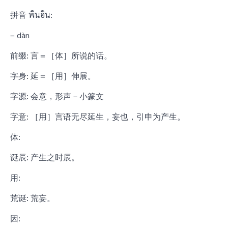
拼音 พินอิน:
– dàn
前缀: 言＝［体］所说的话。
字身: 延＝［用］伸展。
字源: 会意，形声－小篆文
字意: ［用］言语无尽延生，妄也，引申为产生。
体:
诞辰: 产生之时辰。
用:
荒诞: 荒妄。
因: