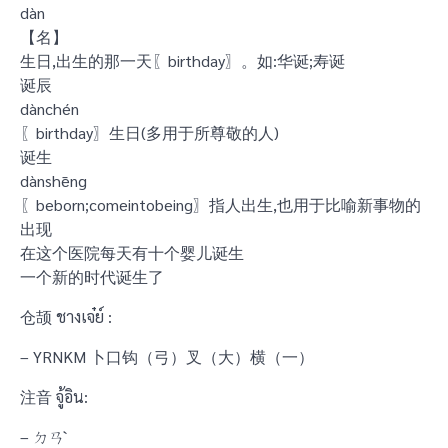
dàn
【名】
生日,出生的那一天〖birthday〗。如:华诞;寿诞
诞辰
dànchén
〖birthday〗生日(多用于所尊敬的人)
诞生
dànshēng
〖beborn;comeintobeing〗指人出生,也用于比喻新事物的
出现
在这个医院每天有十个婴儿诞生
一个新的时代诞生了
仓颉 ชางเจ๋ย์ :
– YRNKM 卜口钩（弓）叉（大）横（一）
注音 จู้อิน:
– ㄉㄢˋ