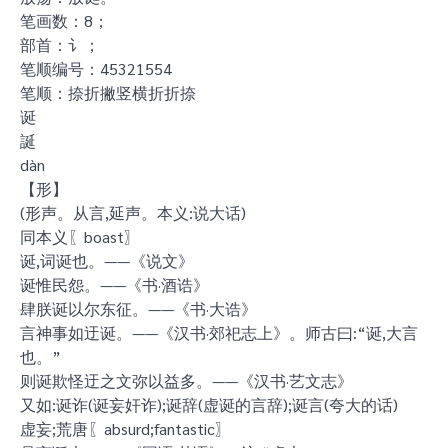
笔画数：8；
部首：讠；
笔顺编号：45321554
笔顺：捺折撇竖横折折捺
诞
誕
dàn
【形】
(形声。从言,延声。本义:说大话)
同本义〖boast〗
诞,词诞也。——《说文》
诞惟民怨。——《书·酒诰》
肆朕诞以尔东征。——《书·大诰》
言神事如迂诞。——《汉书·郊祀志上》。师古曰:“诞,大言
也。”
则诞欺怪迂之文弥以益多。——《汉书·艺文志》
又如:诞诈(诞妄奸诈);诞辞(虚诞的言辞);诞言(夸大的话)
虚妄;荒唐〖absurd;fantastic〗