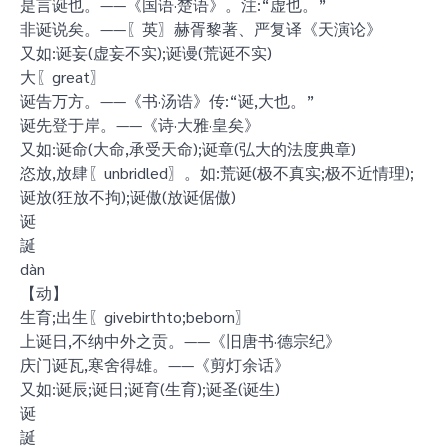
是言诞也。——《国语·楚语》。注:“虚也。”
非诞说矣。——〖英〗赫胥黎著、严复译《天演论》
又如:诞妄(虚妄不实);诞谩(荒诞不实)
大〖great〗
诞告万方。——《书·汤诰》传:“诞,大也。”
诞先登于岸。——《诗·大雅·皇矣》
又如:诞命(大命,承受天命);诞章(弘大的法度典章)
恣放,放肆〖unbridled〗。如:荒诞(极不真实;极不近情理);
诞放(狂放不拘);诞傲(放诞倨傲)
诞
誕
dàn
【动】
生育;出生〖givebirthto;beborn〗
上诞日,不纳中外之贡。——《旧唐书·德宗纪》
庆门诞瓦,寒舍得雄。——《剪灯余话》
又如:诞辰;诞日;诞育(生育);诞圣(诞生)
诞
誕