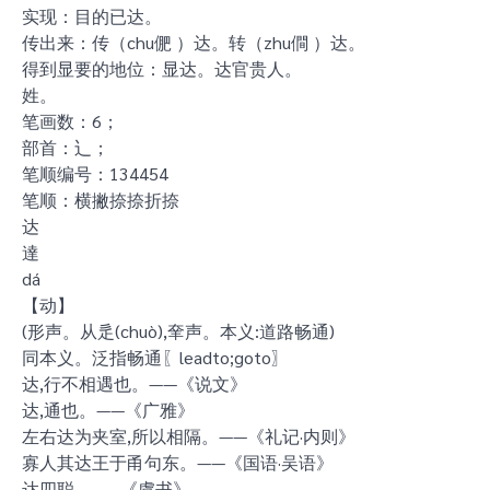
实现：目的已达。
传出来：传（chu俷 ）达。转（zhu僴 ）达。
得到显要的地位：显达。达官贵人。
姓。
笔画数：6；
部首：辶；
笔顺编号：134454
笔顺：横撇捺捺折捺
达
達
dá
【动】
(形声。从辵(chuò),羍声。本义:道路畅通)
同本义。泛指畅通〖leadto;goto〗
达,行不相遇也。——《说文》
达,通也。——《广雅》
左右达为夹室,所以相隔。——《礼记·内则》
寡人其达王于甬句东。——《国语·吴语》
达四聪。——《虞书》