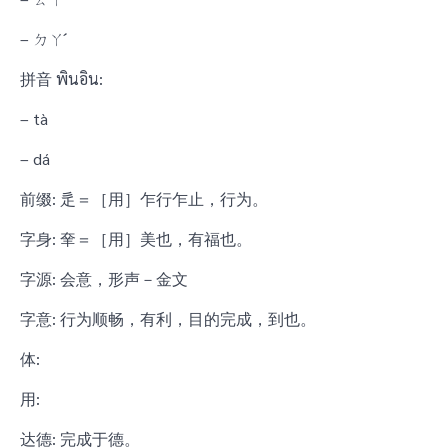
– ㄉㄚˊ
拼音 พินอิน:
– tà
– dá
前缀: 辵＝［用］乍行乍止，行为。
字身: 羍＝［用］美也，有福也。
字源: 会意，形声－金文
字意: 行为顺畅，有利，目的完成，到也。
体:
用:
达德: 完成于德。