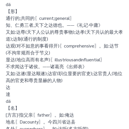
dá
【形】
通行的;共同的〖current;general〗
知、仁勇三者,天下之达德也。——《礼记·中庸》
又如:达尊(天下人公认的尊贵事物);达孝(天下共认的最大孝
道);达制(通行的制度)
达观(对不如意的事看得开)〖comprehensive〗。如:达节
(不拘常规而合于节义)
显达(地位高而有名声)〖illustriousandinfluential〗
不求闻达于诸侯。——诸葛亮《出师表》
又如:达遂(显达顺遂);达宦(职位显要的官吏);达官贵人(地位
高的官吏和尊贵显赫的人物)
达
達
dá
【名】
[方言]∶指父亲〖father〗。如:俺达
地名〖Dacounty〗。今四川省达县
各处〖everywhere〗。如:达听(多方听闻)