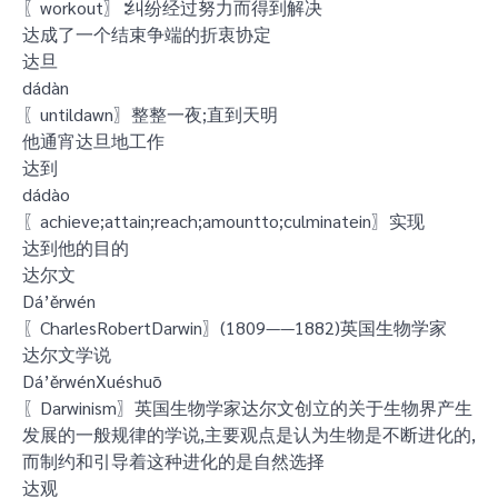
〖workout〗∶纠纷经过努力而得到解决
达成了一个结束争端的折衷协定
达旦
dádàn
〖untildawn〗整整一夜;直到天明
他通宵达旦地工作
达到
dádào
〖achieve;attain;reach;amountto;culminatein〗实现
达到他的目的
达尔文
Dá’ěrwén
〖CharlesRobertDarwin〗(1809——1882)英国生物学家
达尔文学说
Dá’ěrwénXuéshuō
〖Darwinism〗英国生物学家达尔文创立的关于生物界产生
发展的一般规律的学说,主要观点是认为生物是不断进化的,
而制约和引导着这种进化的是自然选择
达观