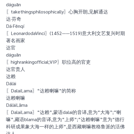
dáguān
〖takethingsphilosophically〗心胸开朗,见解通达
达·芬奇
Dá·Fēnqí
〖LeonardodaVinci〗(1452——1519)意大利文艺复兴时期
著名画家
达官
dáguān
〖highrankingofficial;VIP〗职位高的官吏
达官贵人
达赖
Dálài
〖DalaiLama〗“达赖喇嘛”的简称
达赖喇嘛
DálàiLǎma
〖DalaiLama〗“达赖”,蒙语dalai的音译,意为“大海”;“喇
嘛”,藏语blama的音译,意为“上师”;“达赖喇嘛”意为“德行
科研成果象大海一样的上师”,是西藏喇嘛教格鲁派的活佛
达人