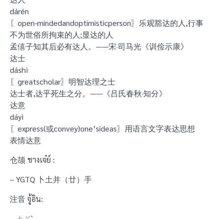
dárén
〖open-mindedandoptimisticperson〗乐观豁达的人,行事
不为世俗所拘束的人;显达的人
孟僖子知其后必有达人。——宋·司马光《训俭示康》
达士
dáshì
〖greatscholar〗明智达理之士
达士者,达乎死生之分。——《吕氏春秋·知分》
达意
dáyì
〖express(或convey)one’sideas〗用语言文字表达思想
表情达意
仓颉 ชางเจ๋ย์ :
– YGTQ 卜土并（廿）手
注音 จู้อิน:
– ㄊㄚˋ