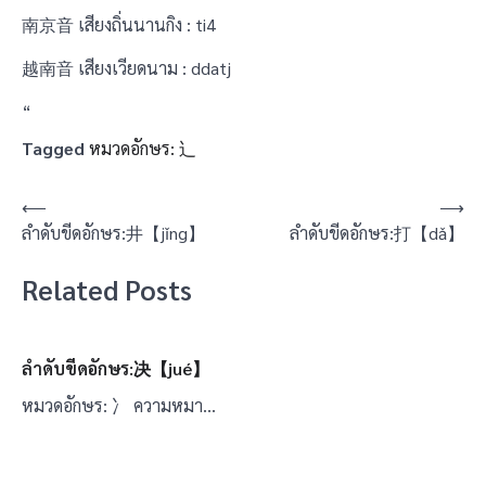
南京音 เสียงถิ่นนานกิง : ti4
越南音 เสียงเวียดนาม : ddatj
“
Tagged
หมวดอักษร: 辶
แนะแนว
⟵
⟶
ลำดับขีดอักษร:井【jǐng】
ลำดับขีดอักษร:打【dǎ】
เรื่อง
Related Posts
ลำดับขีดอักษร:决【jué】
หมวดอักษร: 冫 ความหมา…