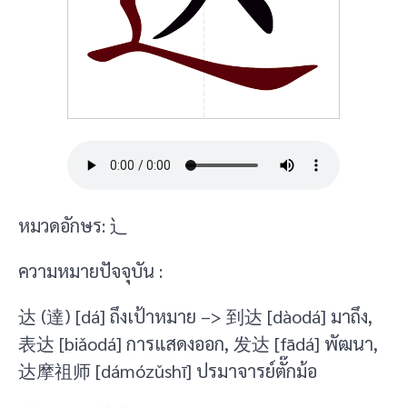
หมวดอักษร: 辶
ความหมายปัจจุบัน :
达 (達) [dá] ถึงเป้าหมาย –> 到达 [dàodá] มาถึง,
表达 [biǎodá] การแสดงออก, 发达 [fādá] พัฒนา,
达摩祖师 [dámózǔshī] ปรมาจารย์ตั๊กม้อ