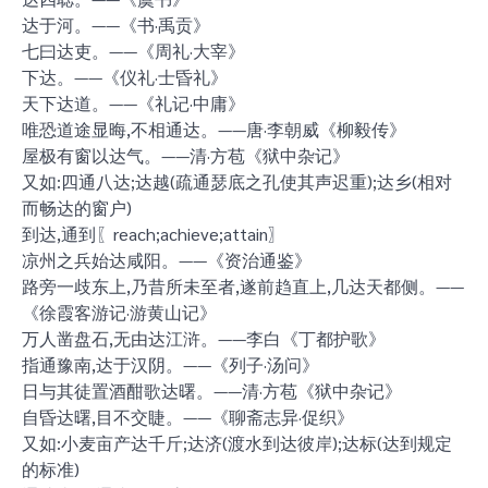
达于河。——《书·禹贡》
七曰达吏。——《周礼·大宰》
下达。——《仪礼·士昏礼》
天下达道。——《礼记·中庸》
唯恐道途显晦,不相通达。——唐·李朝威《柳毅传》
屋极有窗以达气。——清·方苞《狱中杂记》
又如:四通八达;达越(疏通瑟底之孔使其声迟重);达乡(相对
而畅达的窗户)
到达,通到〖reach;achieve;attain〗
凉州之兵始达咸阳。——《资治通鉴》
路旁一歧东上,乃昔所未至者,遂前趋直上,几达天都侧。——
《徐霞客游记·游黄山记》
万人凿盘石,无由达江浒。——李白《丁都护歌》
指通豫南,达于汉阴。——《列子·汤问》
日与其徒置酒酣歌达曙。——清·方苞《狱中杂记》
自昏达曙,目不交睫。——《聊斋志异·促织》
又如:小麦亩产达千斤;达济(渡水到达彼岸);达标(达到规定
的标准)