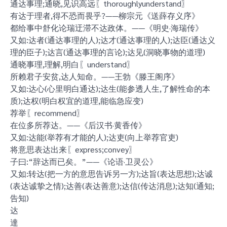
通达事理;通晓,见识高远〖thoroughlyunderstand〗
有达于理者,得不恐而畏乎?——柳宗元《送薛存义序》
都给事中舒化论瑞迂滞不达政体。——《明史·海瑞传》
又如:达者(通达事理的人);达才(通达事理的人);达臣(通达义
理的臣子);达言(通达事理的言论);达见(洞晓事物的道理)
通晓事理,理解,明白〖understand〗
所赖君子安贫,达人知命。——王勃《滕王阁序》
又如:达心(心里明白通达);达生(能参透人生,了解性命的本
质);达权(明白权宜的道理,能临急应变)
荐举〖recommend〗
在位多所荐达。——《后汉书·黄香传》
又如:达能(举荐有才能的人);达吏(向上举荐官吏)
将意思表达出来〖express;convey〗
子曰:“辞达而已矣。”——《论语·卫灵公》
又如:转达(把一方的意思告诉另一方);达旨(表达思想);达诚
(表达诚挚之情);达善(表达善意);达信(传达消息);达知(通知;
告知)
达
達