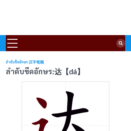
ลำดับขีดอักษร 汉字笔顺
ลำดับขีดอักษร:达【dá】