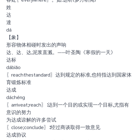
姓
达
達
dá
【象】
形容物体相碰时发出的声响
达、达、达,泥浆直溅。——叶圣陶《寒假的一天》
达标
dábiāo
〖reachthestandard〗达到规定的标准,也特指达到国家体
育锻炼标准
达成
dáchéng
〖arriveat;reach〗∶达到一个目的或实现一个目标,尤指有
意识的努力
为达成谅解的许多尝试
〖close;conclude〗∶经过商谈取得一致意见
达成协议