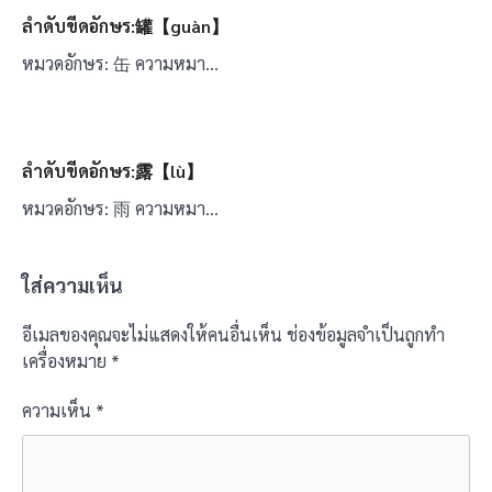
ลำดับขีดอักษร:罐【guàn】
หมวดอักษร: 缶 ความหมา…
ลำดับขีดอักษร:露【lù】
หมวดอักษร: 雨 ความหมา…
ใส่ความเห็น
อีเมลของคุณจะไม่แสดงให้คนอื่นเห็น
ช่องข้อมูลจำเป็นถูกทำ
เครื่องหมาย
*
ความเห็น
*