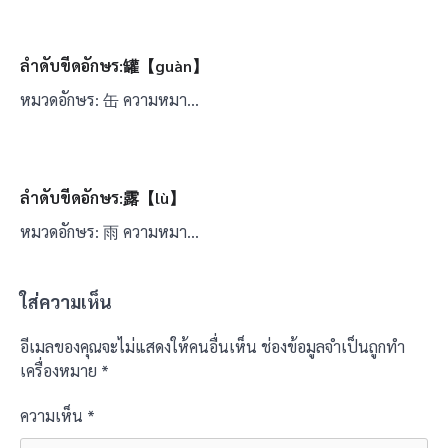
ลำดับขีดอักษร:罐【guàn】
หมวดอักษร: 缶 ความหมา…
ลำดับขีดอักษร:露【lù】
หมวดอักษร: 雨 ความหมา…
ใส่ความเห็น
อีเมลของคุณจะไม่แสดงให้คนอื่นเห็น
ช่องข้อมูลจำเป็นถูกทำ
เครื่องหมาย
*
ความเห็น
*