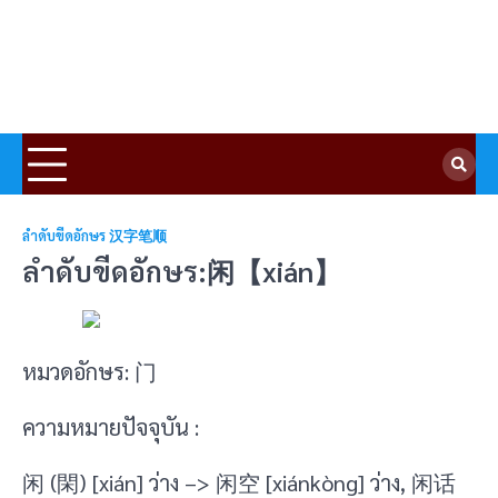
ลำดับขีดอักษร 汉字笔顺
ลำดับขีดอักษร:闲【xián】
หมวดอักษร: 门
ความหมายปัจจุบัน :
闲 (閑) [xián] ว่าง –> 闲空 [xiánkòng] ว่าง, 闲话