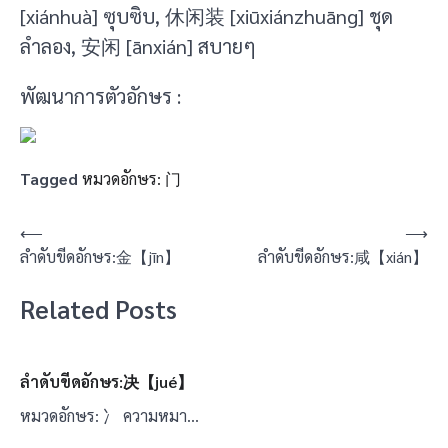
[xiánhuà] ซุบซิบ, 休闲装 [xiūxiánzhuāng] ชุด
ลำลอง, 安闲 [ānxián] สบายๆ
พัฒนาการตัวอักษร :
Tagged
หมวดอักษร: 门
แนะแนว
⟵
⟶
ลำดับขีดอักษร:金【jīn】
ลำดับขีดอักษร:咸【xián】
เรื่อง
Related Posts
ลำดับขีดอักษร:决【jué】
หมวดอักษร: 冫 ความหมา…