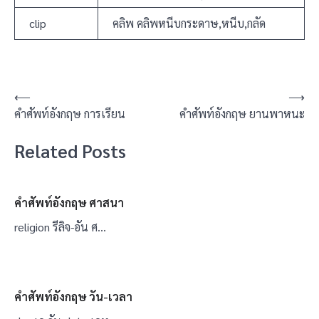
clip
คลิพ คลิพหนีบกระดาษ,หนีบ,กลัด
แนะแนว
⟵
⟶
คำศัพท์อังกฤษ การเรียน
คำศัพท์อังกฤษ ยานพาหนะ
เรื่อง
Related Posts
คำศัพท์อังกฤษ ศาสนา
religion รีลิจ-อัน ศ…
คำศัพท์อังกฤษ วัน-เวลา