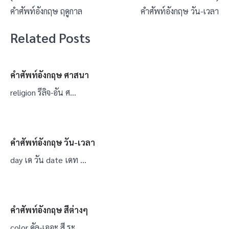
แนะแนว
คำศัพท์อังกฤษ ฤดูกาล
คำศัพท์อังกฤษ วัน-เวลา
เรื่อง
Related Posts
คำศัพท์อังกฤษ ศาสนา
religion รีลิจ-อัน ศ…
คำศัพท์อังกฤษ วัน-เวลา
day เด วัน date เดท …
คำศัพท์อังกฤษ สีต่างๆ
color คัล-เออะ สี,ระ…