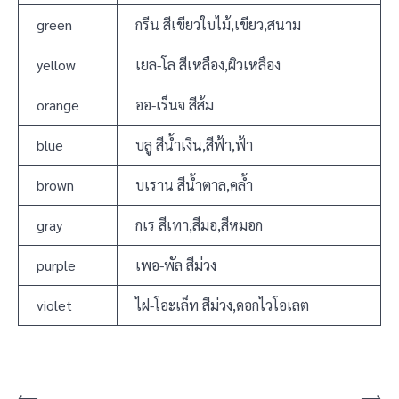
green
กรีน สีเขียวใบไม้,เขียว,สนาม
yellow
เยล-โล สีเหลือง,ผิวเหลือง
orange
ออ-เร็นจ สีส้ม
blue
บลู สีน้ำเงิน,สีฟ้า,ฟ้า
brown
บเราน สีน้ำตาล,คล้ำ
gray
กเร สีเทา,สีมอ,สีหมอก
purple
เพอ-พัล สีม่วง
violet
ไฝ-โอะเล็ท สีม่วง,ดอกไวโอเลต
⟵
⟶