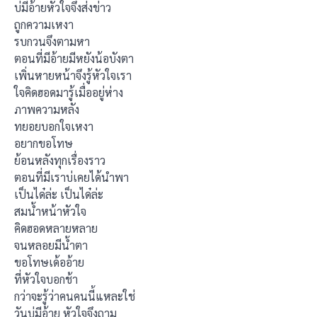
บ่มีอ้ายหัวใจจึงส่งข่าว
ถูกความเหงา
รบกวนจึงตามหา
ตอนที่มีอ้ายมีหยังน้อบังตา
เพิ่นหายหน้าจึงรู้หัวใจเรา
ใจคิดฮอดมารู้เมื่ออยู่ห่าง
ภาพความหลัง
ทยอยบอกใจเหงา
อยากขอโทษ
ย้อนหลังทุกเรื่องราว
ตอนที่มีเราบ่เคยได้นำพา
เป็นได๋ล่ะ เป็นได๋ล่ะ
สมน้ำหน้าหัวใจ
คิดฮอดหลายหลาย
จนหลอยมีน้ำตา
ขอโทษเด้ออ้าย
ที่หัวใจบอกช้า
กว่าจะรู้ว่าคนคนนี้แหละใช่
วันบ่มีอ้าย หัวใจจึงถาม