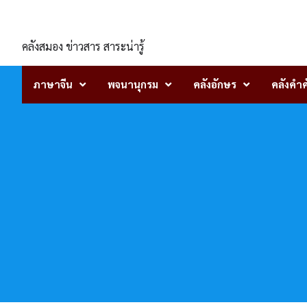
Skip
ENLIGHTENTH
to
content
คลังสมอง ข่าวสาร สาระน่ารู้
ภาษาจีน
พจนานุกรม
คลังอักษร
คลังคำศ