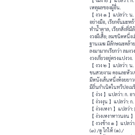
【 งมงาย 】แปลว่า: ก. ห
เหตุผลของผู้อื่น.
【 งวง ๑ 】แปลว่า: น. 
อย่างมือ, เรียกจั่นมะพ
ทํานํ้าตาล, เรียกสิ่งที่
งวงผีเสื้อ; ลมชนิดหนึ่งเ
ฐานเมฆ มีลักษณะคล้ายงว
ลงมามากเรียกว่า ลมงวง,
งวงเกี่ยวอยู่ตรงแปงวง.
【 งวง ๒ 】แปลว่า: น. ช
ขนสวยงาม คอและหัวเป
มีหนังเส้นหนึ่งห้อยย
มีถิ่นกำเนิดในทวีปอเมร
【 ง่วง 】แปลว่า: ก. อา
【 ง่วงงุน 】แปลว่า: ก. 
【 ง่วงเหงา 】แปลว่า: [-
【 ง่วงเหงาหาวนอน 】แ
【 งวงช้าง ๑ 】แปลว่า: น.
(๓) /ดู ไก่ไห้ (๑)./