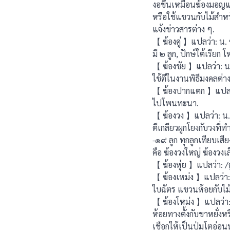
งอขึ้นเหมือนฆ้องมอญแต่
หรือใช้แขวนกับไม้สำห
แจ้งข่าวสารต่าง ๆ.
【 ฆ้องคู่ 】แปลว่า: น.
มี ๒ ลูก, ปักษ์ใต้เรียก โ
【 ฆ้องชัย 】แปลว่า: น
ใช้ตีในงานพิธีมงคลต่าง ๆ
【 ฆ้องปากแตก 】แปลว่า: 
ไปโพนทะนา.
【 ฆ้องวง 】แปลว่า: น. ฆ
ตีเกลียวผูกโยงกับวงที่ท
-๑๙ ลูก ทุกลูกเทียบเสีย
คือ ฆ้องวงใหญ่ ฆ้องวงเล
【 ฆ้องหุ่ย 】แปลว่า: /ด
【 ฆ้องเหม่ง 】แปลว่า: น
ใบฉัตร แขวนห้อยกับไม้
【 ฆ้องโหม่ง 】แปลว่า: น
ห้อยทางตั้งกับขาหยั่งหร
เชือกให้เป็นปุ่มโตอ่อนน