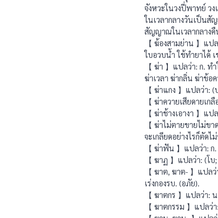
จังหวะในวงปี่พาทย์ วงเ
ในเวลากลางวันเป็นสัญญ
สัญญาณในเวลากลางคืน
【 ฆ้องสามย่าน 】แปลว่า
ใบอวบนํ้า ใช้ทํายาได้ เ
【 ฆ่า 】แปลว่า: ก. ทําใ
ฆ่าเวลา ฆ่ากลิ่น ฆ่าข้อ
【 ฆ่าแกง 】แปลว่า: (ป
【 ฆ่าควายเสียดายเกลือ
【 ฆ่าช้างเอางา 】แปลว่า
【 ฆ่าไม่ตายขายไม่ขาด 】
จะเกลียดอย่างไรก็ตัดไม
【 ฆ่าฟัน 】แปลว่า: ก. ใ
【 ฆาฏ 】แปลว่า: (โบ; เล
【 ฆาต, ฆาต- 】แปลว่า: 
เร่งกองรบ. (อภัย).
【 ฆาตกร 】แปลว่า: น. ผ
【 ฆาตกรรม 】แปลว่า: น.