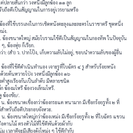
ปลายสั้นกว่า วงหนึ่งมีลูกฆ้อง ๑๑ ลูก
รับถือตีเป็นสัญญาณในการอยู่เวรยามหรือ
 ฆ้องที่ใช้บรรเลงในการเชิดหนังตะลุงและละครโนราชาตรี ชุดหนึ่ง
หม่ง.
. ฆ้องขนาดใหญ่ สมัยโบราณใช้ตีเป็นสัญญาณในกองทัพ ในปัจจุบัน
, ฆ้องหุ่ย ก็เรียก.
(สํา) ว. ปากโป้ง, เก็บความลับไม่อยู่, ชอบนําความลับของผู้อื่น
้องที่ใช้ตีดำเนินทำนอง เจาะรูที่ใบฉัตร ๔ รู สําหรับร้อยหนัง
ําด้วยต้นหวายโป่ง วงหนึ่งมีลูกฆ้อง ๑๖
งตํ่าสูงเรียงกันเป็นลําดับ มีหลายชนิด
็ก ฆ้องมโหรี ฆ้องวงเล็กมโหรี.
ู ฆ้องชัย/.
. ฆ้องขนาดเขื่องกว่าฆ้องกระแต หนามาก มีเชือกร้อยรูทั้ง ๒ ที่
สําหรับถือตีประกอบจังหวะ.
. ฆ้องขนาดใหญ่กว่าฆ้องเหม่ง มีเชือกร้อยรูทั้ง ๒ ที่ใบฉัตร แขวน
ือคานไม้ ตรงหัวไม้ที่ใช้ตีพันด้วยผ้ากับ
ุ่ม เวลาตีจะมีเสียงดังโหม่ง ๆ ใช้ตีกำกับ