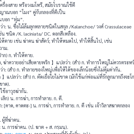
ครื่องสาย หรือวงมโหรี, สมัยโบราณใช้ตี
าณบอก “โมง” คู่กับกลองที่ตีเป็น
บอก “ทุ่ม”.
: น. ชื่อไม้ล้มลุกหลายชนิดในสกุล /Kalanchoe/ วงศ์ Crassulaceae
ช่น ชนิด /K. laciniata/ DC. ดอกสีเหลือง.
ห้ตาย เช่น ฆ่าคน ฆ่าสัตว์; ทำให้หมดไป, ทำให้สิ้นไป, เช่น
ความ.
าก) ก. ทำให้ตาย.
, ฆ่าควายอย่าเสียดายพริก 】แปลว่า: (สํา) ก. ทําการใหญ่ไม่ควรตระหนี
: (สำ) ก. ทำลายของใหญ่เพื่อให้ได้ของเล็กน้อยซึ่งไม่คุ้มค่ากัน.
แปลว่า: (สํา) ก. ตัดเยื่อใยไม่ขาด (มักใช้แก่พ่อแม่ที่รักลูกมากถึงจะโ
่ขาด).
ช้อาวุธฆ่ากัน.
ิก) น. การฆ่า, การทําลาย. ก. ตี.
[คาด, คาดตะ-] น. การฆ่า, การทําลาย. ก. ตี เช่น เจ้าวิลาสฆาตกลอง
ู้ที่ฆ่าคน.
 การฆ่าคน. (ป. ฆาต + ส. กรฺมนฺ).