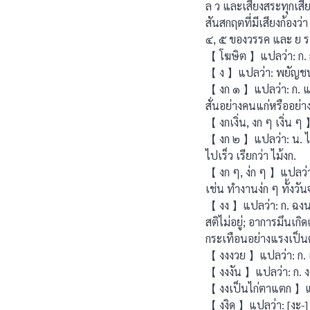
ล ว และเสียงสระทุกเส
สันสกฤตที่มีเสียงก้องว
๔, ๕ ของวรรค และ ย ร ล
【 โฆษิต 】แปลว่า: ก. กึก
【 ง 】แปลว่า: พยัญชนะต
【 งก ๑ 】แปลว่า: ก. แ
สั่นอย่างคนแก่หรืออย่
【 งกเงิ่น, งก ๆ เงิ่น ๆ
【 งก ๒ 】แปลว่า: น. ไม
ไปเร็ว เรียกว่า ไม้งก.
【 งก ๆ, ง่ก ๆ 】แปลว่า
เช่น ทำงานง่ก ๆ ทั้งวั
【 งง 】แปลว่า: ก. ฉงน, 
สติไม่อยู่; อาการมึนเ
กระเทือนอย่างแรงเป็น
【 งงงวย 】แปลว่า: ก. เคล
【 งงงัน 】แปลว่า: ก. ง
【 งงเป็นไก่ตาแตก 】แป
【 งงิด 】แปลว่า: [งะ-] น.