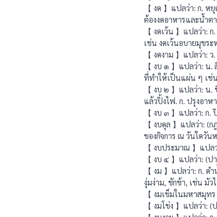
【 งด 】แปลว่า: ก. หยุดห
ต้องงดอาหารและน้ำตามท
【 งดเว้น 】แปลว่า: ก. 
เช่น งดเว้นอบายมุขระ
【 งดงาม 】แปลว่า: ว. ส
【 งบ ๑ 】แปลว่า: น. สิ่ง
ที่ทําให้เป็นแผ่น ๆ เช่น
【 งบ ๒ 】แปลว่า: น. ชื
แล้วปิ้งไฟ. ก. ปรุงอาหาร
【 งบ ๓ 】แปลว่า: ก. ปิ
【 งบดุล 】แปลว่า: (กฎ)
ของกิจการ ณ วันใดวันหน
【 งบประมาณ 】แปลว่า:
【 งบ ๔ 】แปลว่า: (ปาก) 
【 งม 】แปลว่า: ก. ดํา
งุ่มง่าม, ชักช้า, เช่น มั
【 งมเข็มในมหาสมุทร 】แปล
【 งมโข่ง 】แปลว่า: (ปาก