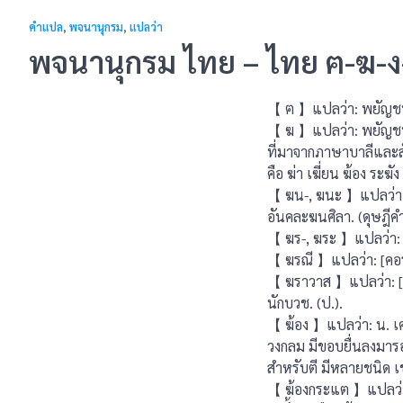
คำแปล
,
พจนานุกรม
,
แปลว่า
พจนานุกรม ไทย – ไทย ฅ-ฆ-ง
【 ฅ 】แปลว่า: พยัญชนะตั
【 ฆ 】แปลว่า: พยัญชนะต
ที่มาจากภาษาบาลีและสั
คือ ฆ่า เฆี่ยน ฆ้อง ระฆัง
【 ฆน-, ฆนะ 】แปลว่า
อันคละฆนศิลา. (ดุษฎีคําฉ
【 ฆร-, ฆระ 】แปลว่า: [ค
【 ฆรณี 】แปลว่า: [คอระน
【 ฆราวาส 】แปลว่า: [คะ
นักบวช. (ป.).
【 ฆ้อง 】แปลว่า: น. เคร
วงกลม มีขอบยื่นลงมารอ
สําหรับตี มีหลายชนิด เ
【 ฆ้องกระแต 】แปลว่า: