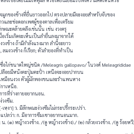
ลงเชื่อโดยไม่มีเหตุผล หรือโดยไม่ยอมรับฟังความคิดเห็นหรือ
จมูกของช้างที่ยื่นยาวออกไป ตรงปลายมีจะงอยสําหรับจับของ
ร้าวและช่อดอกเพศผู้ของตาลเพื่อเตรียม
มีลักษณะคล้ายคลึงเช่นนั้น เช่น งวงครุ
มื่อเริ่มเกิดจะเห็นเป็นลํายื่นลงมาจากใต้
งช้าง ถ้ามีกําลังแรงมาก ลํานี้จะยาว
 ลมงวงช้าง ก็เรียก; ตัวลำยองที่ทำเป็น
ื่อไก่ขนาดใหญ่ชนิด /Meleagris gallopavo/ ในวงศ์ Meleagrididae
ลือยมีหนังตะปุ่มตะป่ำ เหนือจะงอยปากบน
าวเหมือนงวง ตัวผู้มักพองขนและรําแพนหาง
ิกาเหนือ.
การที่ร่างกายอยากนอน.
ง่วงซึม.
เหฺงา] ว. มีลักษณะง่วงซึมไม่กระปรี้กระเปร่า.
ปลว่า: ก. มีอาการซึมเซาอยากนอนมาก.
 (๑) หญ้างวงช้าง. /(ดู หญ้างวงช้าง)./ (๒) กล้วยงวงช้าง. /(ดู ร้อยหวี)