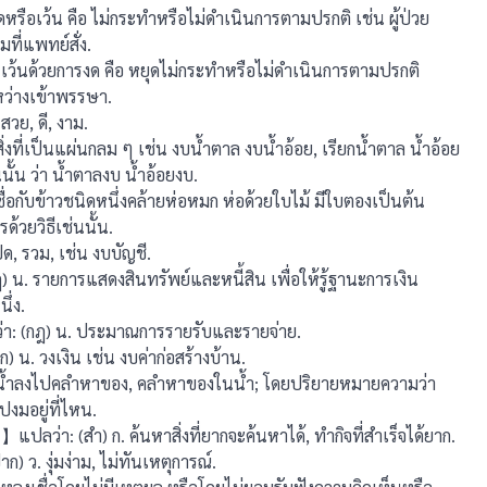
รือเว้น คือ ไม่กระทําหรือไม่ดําเนินการตามปรกติ เช่น ผู้ป่วย
ี่แพทย์สั่ง.
เว้นด้วยการงด คือ หยุดไม่กระทำหรือไม่ดำเนินการตามปรกติ
หว่างเข้าพรรษา.
วย, ดี, งาม.
ที่เป็นแผ่นกลม ๆ เช่น งบนํ้าตาล งบนํ้าอ้อย, เรียกนํ้าตาล นํ้าอ้อย
นั้น ว่า นํ้าตาลงบ นํ้าอ้อยงบ.
่อกับข้าวชนิดหนึ่งคล้ายห่อหมก ห่อด้วยใบไม้ มีใบตองเป็นต้น
ด้วยวิธีเช่นนั้น.
ด, รวม, เช่น งบบัญชี.
 น. รายการแสดงสินทรัพย์และหนี้สิน เพื่อให้รู้ฐานะการเงิน
ึ่ง.
 (กฎ) น. ประมาณการรายรับและรายจ่าย.
น. วงเงิน เช่น งบค่าก่อสร้างบ้าน.
นํ้าลงไปคลําหาของ, คลําหาของในนํ้า; โดยปริยายหมายความว่า
วไปงมอยู่ที่ไหน.
ว่า: (สํา) ก. ค้นหาสิ่งที่ยากจะค้นหาได้, ทํากิจที่สําเร็จได้ยาก.
) ว. งุ่มง่าม, ไม่ทันเหตุการณ์.