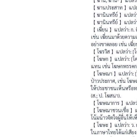
【 ฆาน, ฆาน- 】แปลว่
【 ฆานประสาท 】แปลว่า: 
【 ฆานินทรีย์ 】แปลว่า: 
【 ฆานินทรีย์ 】แปลว่า:
【 เฆี่ยน 】แปลว่า: ก. 
เช่น เฆี่ยนมาด้วยความเ
อย่างขาดลอย เช่น เฆี่
【 โฆรวิส 】แปลว่า: [โคระ
【 โฆษก 】แปลว่า: [โคสก
แทน เช่น โฆษกพรรคการเม
【 โฆษณา 】แปลว่า: [โ
ป่าวประกาศ, เช่น โฆษณา
ให้ประชาชนเห็นหรือท
(ส.; ป. โฆสนา).
【 โฆษณาการ 】แปลว่า: 
【 โฆษณาชวนเชื่อ 】แปล
โน้มน้าวจิตใจผู้อื่นให้
【 โฆษะ 】แปลว่า: ว. ก้
ในภาษาไทยได้แก่เสียง 