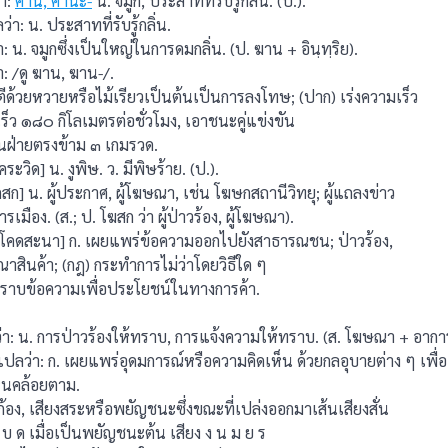
า:
คาน, คานะ-
น. จมูก, ประสาทที่รับรู้กลิ่น. (ป.).
น. ประสาทที่รับรู้กลิ่น.
น. จมูกซึ่งเป็นใหญ่ในการดมกลิ่น. (ป. ฆาน + อินฺทฺริย).
 /ดู ฆาน, ฆาน-/.
ตีด้วยหวายหรือไม้เรียวเป็นต้นเป็นการลงโทษ; (ปาก) เร่งความเร็ว
ร็ว ๑๘๐ กิโลเมตรต่อชั่วโมง, เอาชนะคู่แข่งขัน
ยนฝ่ายตรงข้าม ๓ เกมรวด.
วิด] น. งูพิษ. ว. มีพิษร้าย. (ป.).
] น. ผู้ประกาศ, ผู้โฆษณา, เช่น โฆษกสถานีวิทยุ; ผู้แถลงข่าว
ือง. (ส.; ป. โฆสก ว่า ผู้ป่าวร้อง, ผู้โฆษณา).
คดสะนา] ก. เผยแพร่ข้อความออกไปยังสาธารณชน; ป่าวร้อง,
สินค้า; (กฎ) กระทําการไม่ว่าโดยวิธีใด ๆ
ราบข้อความเพื่อประโยชน์ในทางการค้า.
น. การป่าวร้องให้ทราบ, การแจ้งความให้ทราบ. (ส. โฆษณา + อากา
ว่า: ก. เผยแพร่อุดมการณ์หรือความคิดเห็น ด้วยกลอุบายต่าง ๆ เพื่อ
เห็นคล้อยตาม.
อง, เสียงสระหรือพยัญชนะซึ่งขณะที่เปล่งออกมาเส้นเสียงสั่น
บ ด เมื่อเป็นพยัญชนะต้น เสียง ง น ม ย ร