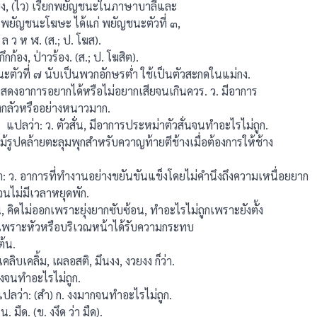
ียง, (ไว) เรียกพยัญชนะในภาษาบาลีและ
่า พยัญชนะโฆษะ ได้แก่ พยัญชนะตัวที่ ๓,
 ว ห ฬ. (ส.; ป. โฆส).
ก้อง, ป่าวร้อง. (ส.; ป. โฆสิต).
ัวที่ ๗ นับเป็นพวกอักษรตํ่า ใช้เป็นตัวสะกดในแม่กง.
สดงอาการอยากได้หรือไม่อยากเสียจนเกินควร. ว. มีอาการ
างกลัวหรืออย่างหนาวมาก.
 】แปลว่า: ว. ตัวสั่น, มีอาการประหม่าตัวสั่นจนทําอะไรไม่ถูก.
้รูปคล้ายตะลุมพุกสําหรับควาญท้ายตีช้างเมื่อต้องการให้ช้าง
: ว. อาการที่ทำงานอย่างขยันขันแข็งโดยไม่คำนึงถึงความเหนื่อยยาก
นจนไม่มีเวลาหยุดพัก.
คิดไม่ออกเพราะยุ่งยากซับซ้อน, ทําอะไรไม่ถูกเพราะยังตั้ง
กิดเพราะหัวหรือบริเวณหน้าได้รับความกระทบ
ต้น.
ิบเคลิ้ม, เผลอสติ, มึนงง, งวยงง ก็ว่า.
งจนทําอะไรไม่ถูก.
ลว่า: (สำ) ก. งงมากจนทำอะไรไม่ถูก.
 มืด. (ข. งงึด ว่า มืด).