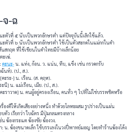
-จ-ฉ
วที่ ๕ นับเป็นพวกอักษรต่ำ แต่ปัจจุบันนี้เลิกใช้แล้ว.
ัวที่ ๖ นับเป็นพวกอักษรตํ่า ใช้เป็นตัวสะกดในแม่กกในคํา
นสกฤต ที่ใช้เขียนในคําไทยมีบ้างเล็กน้อย
 ตะเฆ่.
:
คะนะ-
น. แท่ง, ก้อน. ว. แน่น, ทึบ, แข็ง เช่น กรวดกรับ
ันท์). (ป., ส.).
ะระ-] น. เรือน. (ส. คฺฤห).
ี] น. แม่เรือน, เมีย. (ป., ส.).
ราวาด] น. คนผู้อยู่ครองเรือน, คนทั่ว ๆ ไปที่ไม่ใช่บรรพชิตหรือ
ื่องตีให้เกิดเสียงอย่างหนึ่ง ทําด้วยโลหะผสม รูปร่างเป็นแผ่น
บตัว เรียกว่า ใบฉัตร มีปุ่มกลมตรงกลาง
ช่น ฆ้องกระแต ฆ้องชัย ฆ้องวง.
 น. ฆ้องขนาดเล็ก ใช้บรรเลงในวงปี่พาทย์มอญ โดยทำร้านฆ้องโค้ง