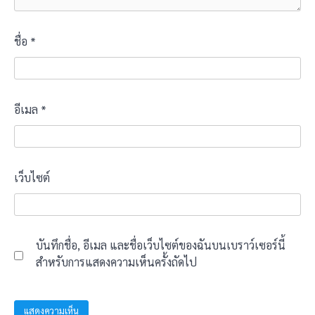
ชื่อ
*
อีเมล
*
เว็บไซต์
บันทึกชื่อ, อีเมล และชื่อเว็บไซต์ของฉันบนเบราว์เซอร์นี้
สำหรับการแสดงความเห็นครั้งถัดไป