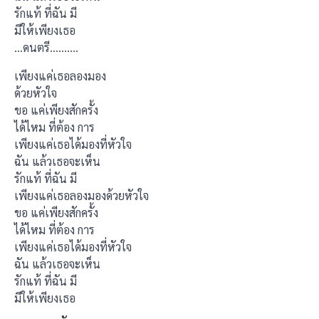
รักแท้ ที่ฉัน มี
มีให้เพียงเธอ
…ดนตรี……….
เพียงแค่เธอลองมอง
ด้วยหัวใจ
ขอ แค่เพียงสักครั้ง
ได้ไหม ที่ต้อง การ
เพียงแค่เธอได้มองที่หัวใจ
ฉัน แล้วเธอจะเห็น
รักแท้ ที่ฉัน มี
เพียงแค่เธอลองมองด้วยหัวใจ
ขอ แค่เพียงสักครั้ง
ได้ไหม ที่ต้อง การ
เพียงแค่เธอได้มองที่หัวใจ
ฉัน แล้วเธอจะเห็น
รักแท้ ที่ฉัน มี
มีให้เพียงเธอ