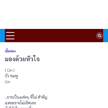
เนื้อเพลง
มองด้วยหัวใจ
( Cm )
บัว ชมพู
Cm
..อาจเป็นแค่คน ที่ไม่ สำคัญ
แหละอาจไม่เลิศเลอ