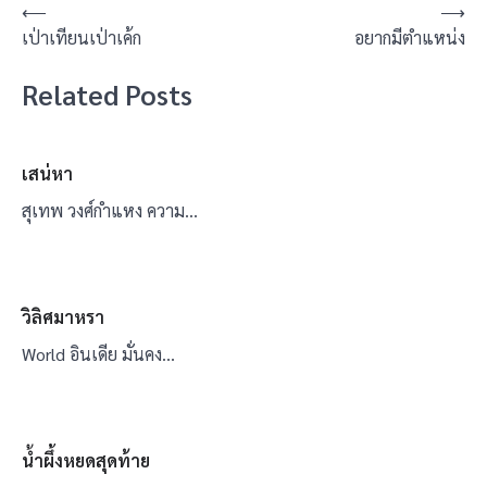
แนะแนว
⟵
⟶
เป่าเทียนเป่าเค้ก
อยากมีตำแหน่ง
เรื่อง
Related Posts
เสน่หา
สุเทพ วงศ์กำแหง ความ…
วิลิศมาหรา
World อินเดีย มั่นคง…
น้ำผึ้งหยดสุดท้าย