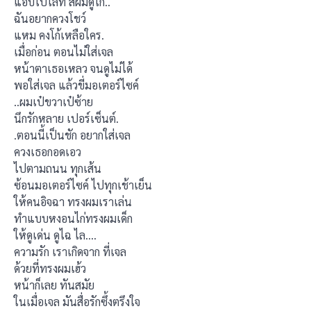
แอบไปไล้ท์ สีผมดูโก้..
ฉันอยากควงโชว์
แหม คงโก้เหลือใคร.
เมื่อก่อน ตอนไม่ใส่เจล
หน้าตาเธอเหลว จนดูไม่ได้
พอใส่เจล แล้วขี่มอเตอร์ไซค์
..ผมเป๋ขวาเป๋ซ้าย
นึกรักหลาย เปอร์เซ็นต์.
.ตอนนี้เป็นชัก อยากใส่เจล
ควงเธอกอดเอว
ไปตามถนน ทุกเส้น
ซ้อนมอเตอร์ไซค์ ไปทุกเช้าเย็น
ให้คนอิจฉา ทรงผมเราเล่น
ทำแบบหงอนไก่ทรงผมเด็ก
ให้ดูเด่น ดูไฉ ไล….
ความรัก เราเกิดจาก ที่เจล
ด้วยที่ทรงผมเฮ้ว
หน้าก็เลย ทันสมัย
ในเมื่อเจล มันสื่อรักซึ้งตรึงใจ