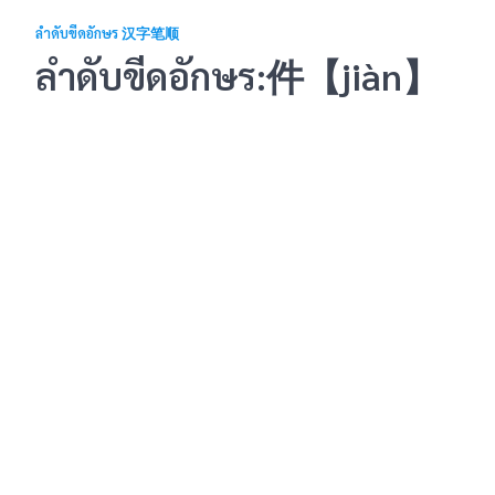
ลำดับขีดอักษร 汉字笔顺
ลำดับขีดอักษร:件【jiàn】