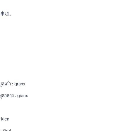
要事项。
เก่า : granx
คกลาง : gienx
 kien
: jän4