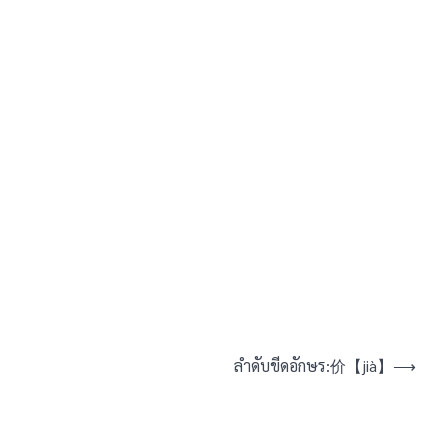
ลำดับขีดอักษร:价【jià】
⟶