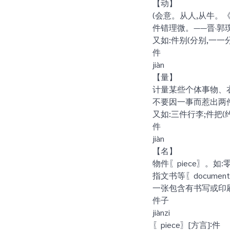
【动】
(会意。从人,从牛。《说
件错理微。——晋·郭
又如:件别(分别,一一
件
jiàn
【量】
计量某些个体事物、
不要因一事而惹出两
又如:三件行李;件把(
件
jiàn
【名】
物件〖piece〗。如:
指文书等〖documen
一张包含有书写或印刷
件子
jiànzi
〖piece〗[方言]∶件