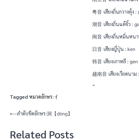
粤音 เสียงถิ่นกวางตุ้ง : 
潮音 เสียงถิ่นแต้จิ๋ว : g
闽音 เสียงถิ่นหมิ่นหนาน
日音 เสียงญี่ปุ่น : ken
韩音 เสียงเกาหลี : gen
越南音 เสียงเวียดนาม :
“
Tagged
หมวดอักษร: 亻
แนะแนว
⟵
ลำดับขีดอักษร:洞【dòng】
เรื่อง
Related Posts