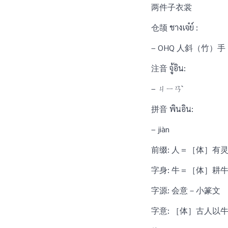
两件子衣裳
仓颉 ชางเจ๋ย์ :
– OHQ 人斜（竹）手
注音 จู้อิน:
– ㄐㄧㄢˋ
拼音 พินอิน:
– jiàn
前缀: 人＝［体］有
字身: 牛＝［体］耕
字源: 会意－小篆文
字意: ［体］古人以