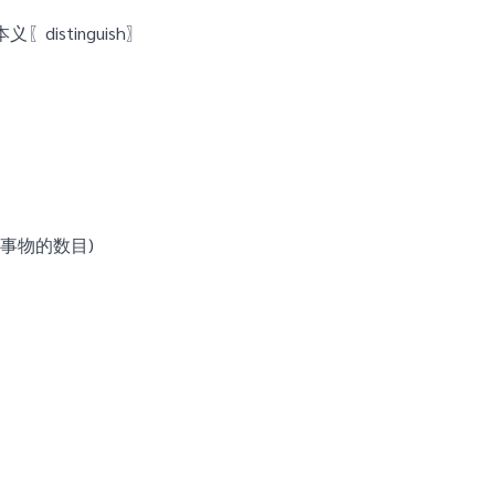
istinguish〗
(事物的数目)