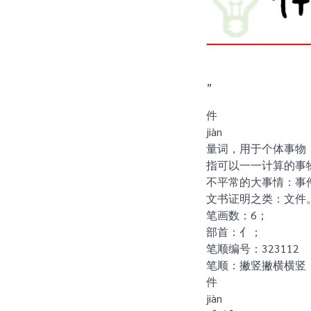
”
件
jiàn
量词，用于个体事物
指可以一一计算的事
不平常的大事情：事
文书证明之类：文件
笔画数：6；
部首：亻；
笔顺编号：323112
笔顺：撇竖撇横横竖
件
jiàn