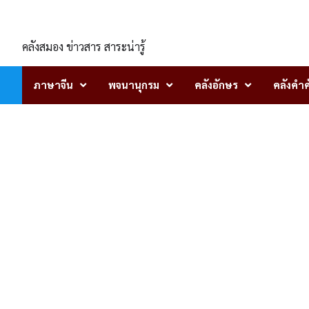
Skip
ENLIGHTENTH
to
content
คลังสมอง ข่าวสาร สาระน่ารู้
ภาษาจีน
พจนานุกรม
คลังอักษร
คลังคำศ