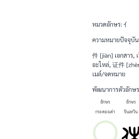
หมวดอักษร: 亻
ความหมายปัจจุบัน 
件 [jiàn] เอกสาร,
อะไหล่, 证件 [zhè
เมล์/จดหมาย
พัฒนาการตัวอักษร