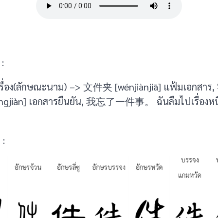
:
 เรื่อง(ลักษณะนาม) –> 文件夹 [wénjiànjiā] แฟ้มเอกสาร,
ngjiàn] เอกสารยืนยัน, 我忘了一件事。 ฉันลืมไปเรื่องหนึ่
 :