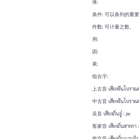
体:
条件: 可以条列的重
件数: 可计量之数。
用:
因:
果:
组合字:
上古音 เสียงจีนโบราณยุค
中古音 เสียงจีนโบราณยุ
吴音 เสียงถิ่นอู๋ : jie
客家音 เสียงถิ่นฮากกา :
南京音 เสียงถิ่นนานกิง 