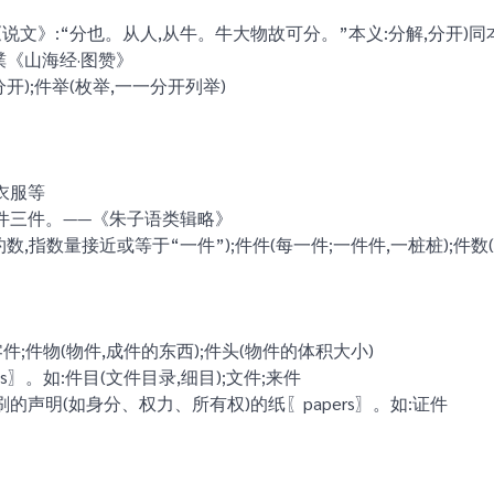
文》:“分也。从人,从牛。牛大物故可分。”本义:分解,分开)同本义〖d
璞《山海经·图赞》
分开);件举(枚举,一一分开列举)
衣服等
件三件。——《朱子语类辑略》
约数,指数量接近或等于“一件”);件件(每一件;一件件,一桩桩);件数
零件;件物(物件,成件的东西);件头(物件的体积大小)
ts〗。如:件目(文件目录,细目);文件;来件
的声明(如身分、权力、所有权)的纸〖papers〗。如:证件