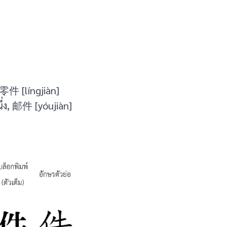
 零件 [língjiàn]
ง, 邮件 [yóujiàn]