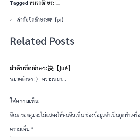
Tagged
หมวดอักษร: 匚
แนะแนว
⟵
ลำดับขีดอักษร:啤【pí】
เรื่อง
Related Posts
ลำดับขีดอักษร:决【jué】
หมวดอักษร: 冫 ความหมา…
ใส่ความเห็น
อีเมลของคุณจะไม่แสดงให้คนอื่นเห็น
ช่องข้อมูลจำเป็นถูกทำเคร
ความเห็น
*