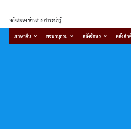
Skip
ENLIGHTENTH
to
content
คลังสมอง ข่าวสาร สาระน่ารู้
ภาษาจีน
พจนานุกรม
คลังอักษร
คลังคำศ