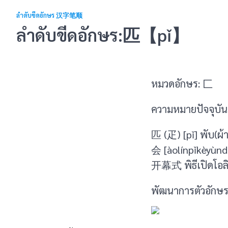
ลำดับขีดอักษร 汉字笔顺
ลำดับขีดอักษร:匹【pǐ】
หมวดอักษร: 匚
ความหมายปัจจุบัน 
匹 (疋) [pǐ] พับ(
会 [àolínpǐkèyù
开幕式 พิธีเปิดโอลิมป
พัฒนาการตัวอักษร