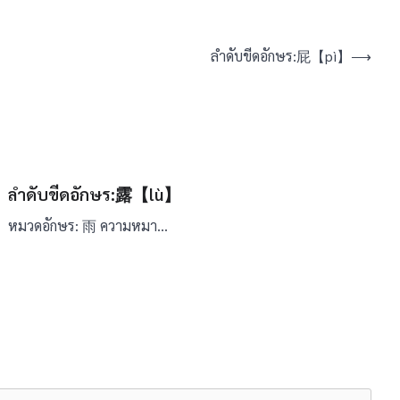
ลำดับขีดอักษร:屁【pì】
⟶
ลำดับขีดอักษร:露【lù】
หมวดอักษร: 雨 ความหมา…