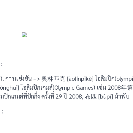
:
ผ้า), การแข่งขัน –> 奥林匹克 [àolínpǐkè] โอลิมปิก(
ndònghuì] โอลิมปิกเกมส์(Olympic Games) เช่น 
ิกเกมส์ที่ปักกิ่ง ครั้งที่ 29 ปี 2008, 布匹 [bùpǐ] ผ้าพับ
 :