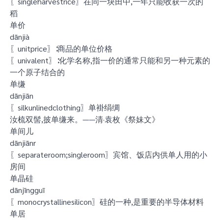
〖singleharvestrice〗在同一块田中,一年只能收获一次的
稻
单价
dānjià
〖unitprice〗∶商品的单位价格
〖univalent〗∶化学名称,指一价的通常只能和另一种元素的
一个原子结合的
单缣
dānjiān
〖silkunlinedclothing〗单褂绢绸
汝梳双髻,披单缣来。——清·袁枚《祭妹文》
单间儿
dānjiānr
〖separateroom;singleroom〗宾馆、饭店内供单人用的小
房间
单晶硅
dānjīngguī
〖monocrystallinesilicon〗硅的一种,是重要的半导体材料
单居