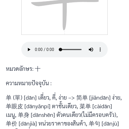
หมวดอักษร: 十
ความหมายปัจจุบัน :
单 (單) [dān] เดี่ยว, คี่, ง่าย –> 简单 [jiǎndān] ง่าย,
单眼皮 [dānyǎnpí] ตาชั้นเดียว, 菜单 [càidān]
เมนู, 单身 [dānshēn] ตัวคนเดียว(ไม่มีครอบครัว),
单价 [dānjià] หน่วยราคาของสินค้า, 单句 [dānjù]