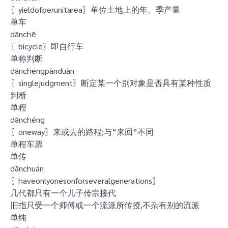
〖yieldofperunitarea〗单位土地上的年、季产量
单车
dānchē
〖bicycle〗即自行车
单称判断
dānchēngpànduàn
〖singlejudgment〗断定某一个别对象是否具有某种性质
判断
单程
dānchéng
〖oneway〗来或去的路程;与“来回”不同
单程车票
单传
dānchuán
〖haveonlyonesonforseveralgenerations〗
几代都只有一个儿子传宗接代
旧指只受一个师傅或一个流派所传授,不杂有别的流派
单纯