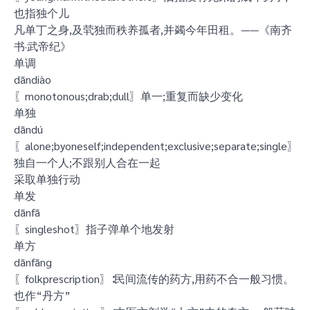
也指独个儿
凡单丁之身,及茕独而秩养孤者,并蠲今年田租。——《南齐
书·武帝纪》
单调
dāndiào
〖monotonous;drab;dull〗单一;重复而缺少变化
单独
dāndú
〖alone;byoneself;independent;exclusive;separate;single〗
独自一个人;不跟别人合在一起
采取单独行动
单发
dānfā
〖singleshot〗指子弹单个地发射
单方
dānfāng
〖folkprescription〗∶民间流传的药方,用药不合一般习惯。
也作“丹方”