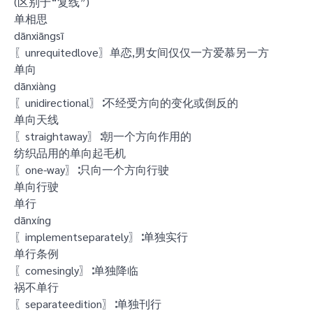
(区别于“复线”)
单相思
dānxiāngsī
〖unrequitedlove〗单恋,男女间仅仅一方爱慕另一方
单向
dānxiàng
〖unidirectional〗∶不经受方向的变化或倒反的
单向天线
〖straightaway〗∶朝一个方向作用的
纺织品用的单向起毛机
〖one-way〗∶只向一个方向行驶
单向行驶
单行
dānxíng
〖implementseparately〗∶单独实行
单行条例
〖comesingly〗∶单独降临
祸不单行
〖separateedition〗∶单独刊行