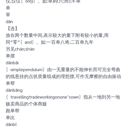
仅,仅仅〖only〗。如:单则(只;而);不单
单
單
dān
【连】
放在两个数量中间,表示较大的量下附有较小的量,用
同“零”〖and〗。如:一百单八将;二百单九年
另见chán;shàn
单摆
dānbǎi
〖simplependulum〗由一无重量的不能伸长而可完全弯曲
的线悬挂的点状质量组成的理想摆,可作无摩擦的自由振动
单帮
dānbāng
〖travellingtradeworkingonone’sown〗指从一地到另一地
贩卖商品的个体商贩
跑单帮
单比
dānbǐ