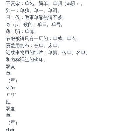
不复杂：单纯。简单。单调（di刼 ）。
独一：单独。单一。单词。
只，仅：做事单靠热情不够。
奇（j?）数的：单日。单号。
薄，弱：单薄。
衣服被褥只有一层的：单裤。单衣。
覆盖用的布：被单。床单。
记载事物用的纸片：单据。传单。名单。
和尚称禅堂的坐床。
双复
单
（單）
shàn
ㄕㄢˋ
姓。
双复
单
（單）
chán