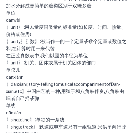
加水分解成更简单的糖类区别于双糖多糖
单位
dānwèi
〖unit〗∶用以量度同类量的标准量(如长度、时间、热量、
价格或住房)
〖unity〗〖数〗∶被当作一的一个定量或数个定量或数值之
和,在计算时用一来代替
在正弦真数表中,我们以圆的半径为单位
〖unit〗∶机关、团体或属于机关团体的部门
单弦儿
dānxiánr
〖danxianr;story-tellingtomusicalaccompanimentofDan-
xian.etc〗中国曲艺的一种,用弦子和八角鼓伴奏,八角鼓由
唱者自己摇或弹
单线
dānxiàn
〖singleline〗∶单独的一条线
〖singletrack〗∶铁道或电车道只有一组轨道,只供单向行驶