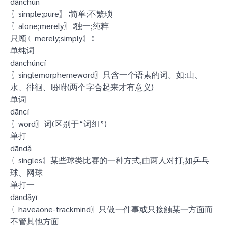
dānchún
〖simple;pure〗∶简单;不繁琐
〖alone;merely〗∶独一;纯粹
只顾〖merely;simply〗∶
单纯词
dānchúncí
〖singlemorphemeword〗只含一个语素的词。如:山、
水、徘徊、吩咐(两个字合起来才有意义)
单词
dāncí
〖word〗词(区别于“词组”)
单打
dāndǎ
〖singles〗某些球类比赛的一种方式,由两人对打,如乒乓
球、网球
单打一
dāndǎyī
〖haveaone-trackmind〗只做一件事或只接触某一方面而
不管其他方面