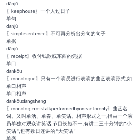
dānjū
〖keephouse〗一个人过日子
单句
dānjù
〖simplesentence〗不可再分析出分句的句子
单据
dānjù
〖receipt〗收付钱款或东西的凭据
单口
dānkǒu
〖monologue〗只有一个演员进行表演的曲艺表演形式,如
单口相声
单口相声
dānkǒuxiàngsheng
〖monolog;crosstalkperformedbyoneactoronly〗曲艺名
词。又叫单活、单春、单笑话。相声形式之一,指由一个演
员单独对观众讲笑话,节目长短不一,有讲二三十分钟的“小
笑话”,也有数日连讲的“大笑话”
单恋