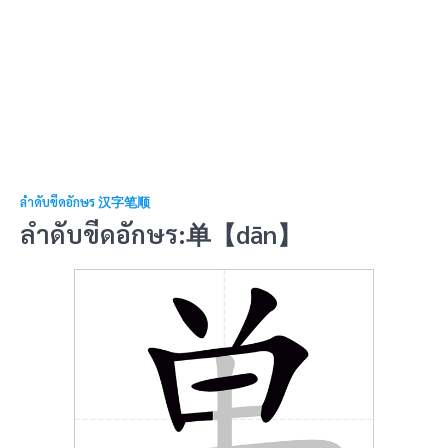
ลำดับขีดอักษร 汉字笔顺
ลำดับขีดอักษร:单【dān】