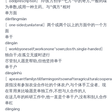
〖oddprescription〗∶中医方剂学“七方”中的奇方,一般药味
为单数,或用一种主药。与“偶方”相对
单方面
dānfāngmiàn
〖one-sided;unilateral〗两个或两个以上的方面中的一个方
面
单干
dāngàn
〖workbyoneself;workonone’sown;dosth.single-handed〗
独自干;在孤立无援时进行
尽管别人愿意帮助,但他坚持单干
单干户
dāngànhù
〖apeasantfamilystillfarmingonitsownafteragriculturalcooper
原指没有参加农业合作社的个体农户,与个体手工业者。现
在常用来比喻愿意单独工作,不想与人合作的人
在这几年的科研工作中,他一直是个单干户,没有和别人合作
单杠
dāngàng