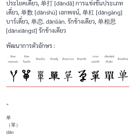
ประโยคเดี่ยว, 单打 [dāndǎ] การแข่งขันประเภท
เดี่ยว, 单数 [dānshù] เอกพจน์, 单杠 [dāngàng]
บาร์เดี่ยว, 单恋. dānliàn. รักข้างเดียว, 单相思
[dānxiāngsī] รักข้างเดียว
พัฒนาการตัวอักษร :
”
单
（單）
dān