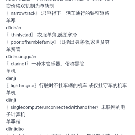
变价格双轨制为单轨制
〖narrowtrack〗∶只容得下一辆车通行的狭窄道路
单寒
dānhán
〖thinlyclad〗∶衣服单薄,感觉寒冷
〖poor;ofhumblefamily〗∶旧指出身寒微,家世贫穷
单簧管
dānhuángguǎn
〖clarinet〗一种木管乐器。俗称黑管
单机
dānjī
〖lightengine〗行驶时不挂车辆的机车,或仅挂守车的机车
单机
dānjī
〖singlecomputerunconnectedwithanother〗未联网的电
子计算机
单季稻
dānjìdào