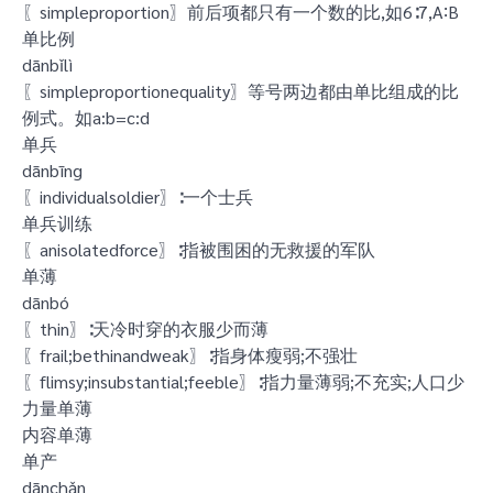
〖simpleproportion〗前后项都只有一个数的比,如6∶7,A∶B
单比例
dānbǐlì
〖simpleproportionequality〗等号两边都由单比组成的比
例式。如a:b=c:d
单兵
dānbīng
〖individualsoldier〗∶一个士兵
单兵训练
〖anisolatedforce〗∶指被围困的无救援的军队
单薄
dānbó
〖thin〗∶天冷时穿的衣服少而薄
〖frail;bethinandweak〗∶指身体瘦弱;不强壮
〖flimsy;insubstantial;feeble〗∶指力量薄弱;不充实;人口少
力量单薄
内容单薄
单产
dānchǎn