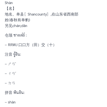
Shàn
【名】
地名。单县〖Shancounty〗,在山东省西南部
姓(春秋有单豹)
另见chán;dān
仓颉 ชางเจ๋ย์ :
– RRWJ 口口方（田）交（十）
注音 จู้อิน:
– ㄕㄢˋ
– ㄔㄢˊ
– ㄉㄢ
拼音 พินอิน:
– shàn