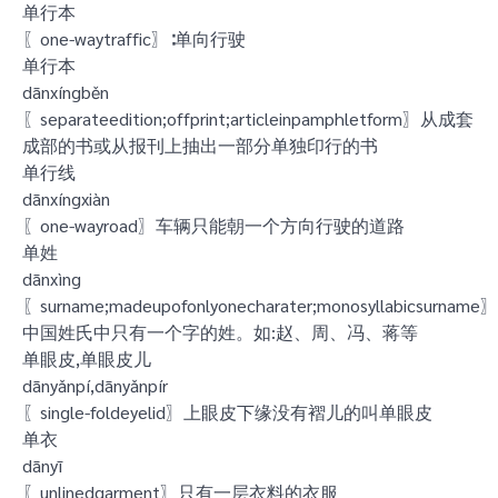
单行本
〖one-waytraffic〗∶单向行驶
单行本
dānxíngběn
〖separateedition;offprint;articleinpamphletform〗从成套
成部的书或从报刊上抽出一部分单独印行的书
单行线
dānxíngxiàn
〖one-wayroad〗车辆只能朝一个方向行驶的道路
单姓
dānxìng
〖surname;madeupofonlyonecharater;monosyllabicsurname〗
中国姓氏中只有一个字的姓。如:赵、周、冯、蒋等
单眼皮,单眼皮儿
dānyǎnpí,dānyǎnpír
〖single-foldeyelid〗上眼皮下缘没有褶儿的叫单眼皮
单衣
dānyī
〖unlinedgarment〗只有一层衣料的衣服