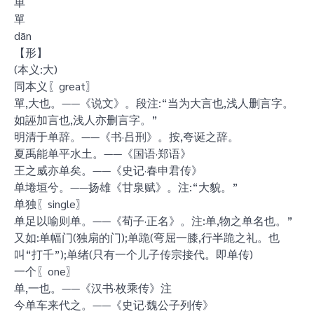
单
單
dān
【形】
(本义:大)
同本义〖great〗
單,大也。——《说文》。段注:“当为大言也,浅人删言字。
如誣加言也,浅人亦删言字。”
明清于单辞。——《书·吕刑》。按,夸诞之辞。
夏禹能单平水土。——《国语·郑语》
王之威亦单矣。——《史记·春申君传》
单埢垣兮。——扬雄《甘泉赋》。注:“大貌。”
单独〖single〗
单足以喻则单。——《荀子·正名》。注:单,物之单名也。”
又如:单幅门(独扇的门);单跪(弯屈一膝,行半跪之礼。也
叫“打千”);单绪(只有一个儿子传宗接代。即单传)
一个〖one〗
单,一也。——《汉书·枚乘传》注
今单车来代之。——《史记·魏公子列传》