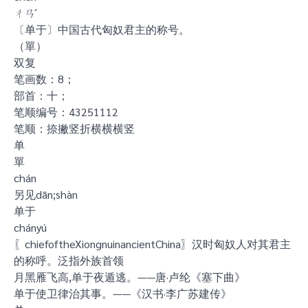
ㄔㄢˊ
〔单于〕中国古代匈奴君主的称号。
（單）
双复
笔画数：8；
部首：十；
笔顺编号：43251112
笔顺：捺撇竖折横横横竖
单
單
chán
另见dān;shàn
单于
chányú
〖chiefoftheXiongnuinancientChina〗汉时匈奴人对其君主
的称呼。泛指外族首领
月黑雁飞高,单于夜遁逃。——唐·卢纶《塞下曲》
单于使卫律治其事。——《汉书·李广苏建传》