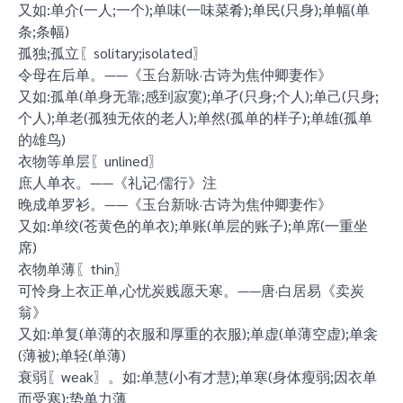
又如:单介(一人;一个);单味(一味菜肴);单民(只身);单幅(单
条;条幅)
孤独;孤立〖solitary;isolated〗
令母在后单。——《玉台新咏·古诗为焦仲卿妻作》
又如:孤单(单身无靠;感到寂寞);单孑(只身;个人);单己(只身;
个人);单老(孤独无依的老人);单然(孤单的样子);单雄(孤单
的雄鸟)
衣物等单层〖unlined〗
庶人单衣。——《礼记·儒行》注
晚成单罗衫。——《玉台新咏·古诗为焦仲卿妻作》
又如:单绞(苍黄色的单衣);单账(单层的账子);单席(一重坐
席)
衣物单薄〖thin〗
可怜身上衣正单,心忧炭贱愿天寒。——唐·白居易《卖炭
翁》
又如:单复(单薄的衣服和厚重的衣服);单虚(单薄空虚);单衾
(薄被);单轻(单薄)
衰弱〖weak〗。如:单慧(小有才慧);单寒(身体瘦弱;因衣单
而受寒);势单力薄