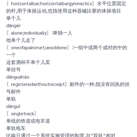
〖horizontalbar;horizontalbargymnastics〗水平位置固定
的杆,用于体操运动,也指使用这种器械比赛的体操项目
单个儿
dāngèr
〖alone;individually〗∶单独一人
他单个儿走了
〖oneofapairorset;anoddone〗∶一组中或两个成对的中的
一个
这套酒杯不单个儿卖
单挂号
dānguàhào
〖registeredwithoutreceipt〗邮件的一种,指没有回执的挂
号邮件
单轨
dānguǐ
〖singletrack〗
单线的铁道或电车道
单轨电车
比喻只通过一个系统实施管理的制度,与“双轨”相对