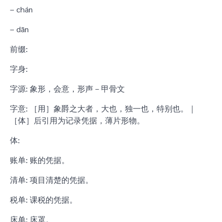
– chán
– dān
前缀:
字身:
字源: 象形，会意，形声－甲骨文
字意: ［用］象爵之大者，大也，独一也，特别也。｜
［体］后引用为记录凭据，薄片形物。
体:
账单: 账的凭据。
清单: 项目清楚的凭据。
税单: 课税的凭据。
床单: 床罩。