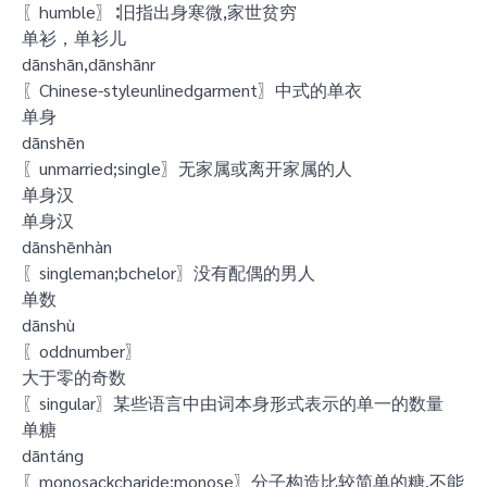
〖humble〗∶旧指出身寒微,家世贫穷
单衫，单衫儿
dānshān,dānshānr
〖Chinese-styleunlinedgarment〗中式的单衣
单身
dānshēn
〖unmarried;single〗无家属或离开家属的人
单身汉
单身汉
dānshēnhàn
〖singleman;bchelor〗没有配偶的男人
单数
dānshù
〖oddnumber〗
大于零的奇数
〖singular〗某些语言中由词本身形式表示的单一的数量
单糖
dāntáng
〖monosackcharide;monose〗分子构造比较简单的糖,不能