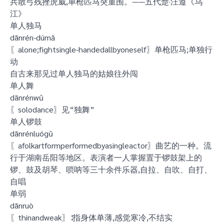
兵散弓残挫虎威,单枪匹马突重围。——五代楚·汪遵《乌
江》
单人独马
dānrén-dúmǎ
〖alone;fightsingle-handedallbyoneself〗单枪匹马;单独行
动
自古来那见过单人独马的姑娘往外闯
单人舞
dānrénwǔ
〖solodance〗见“独舞”
单人锣鼓
dānrénluógǔ
〖afolkartformperformedbyasingleactor〗曲艺的一种。流
行于湖南岳阳等地区。表演者一人掌握置于锣鼓架上的
锣、鼓及胡琴、唢呐等三十余件乐器,自拉、自吹、自打、
自唱
单弱
dānruò
〖thinandweak〗∶指身体单薄,感觉寒冷,不结实