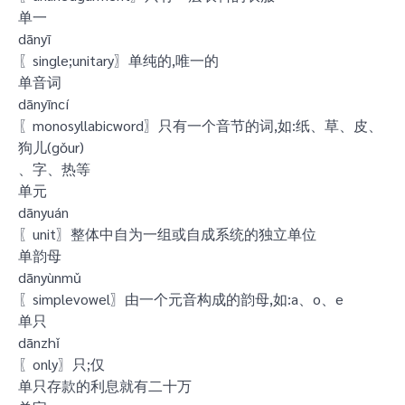
单一
dānyī
〖single;unitary〗单纯的,唯一的
单音词
dānyīncí
〖monosyllabicword〗只有一个音节的词,如:纸、草、皮、
狗儿(gǒur)
、字、热等
单元
dānyuán
〖unit〗整体中自为一组或自成系统的独立单位
单韵母
dānyùnmǔ
〖simplevowel〗由一个元音构成的韵母,如:a、o、e
单只
dānzhǐ
〖only〗只;仅
单只存款的利息就有二十万