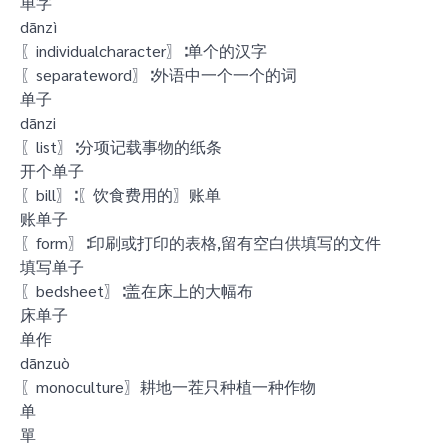
单字
dānzì
〖individualcharacter〗∶单个的汉字
〖separateword〗∶外语中一个一个的词
单子
dānzi
〖list〗∶分项记载事物的纸条
开个单子
〖bill〗∶〖饮食费用的〗账单
账单子
〖form〗∶印刷或打印的表格,留有空白供填写的文件
填写单子
〖bedsheet〗∶盖在床上的大幅布
床单子
单作
dānzuò
〖monoculture〗耕地一茬只种植一种作物
单
單