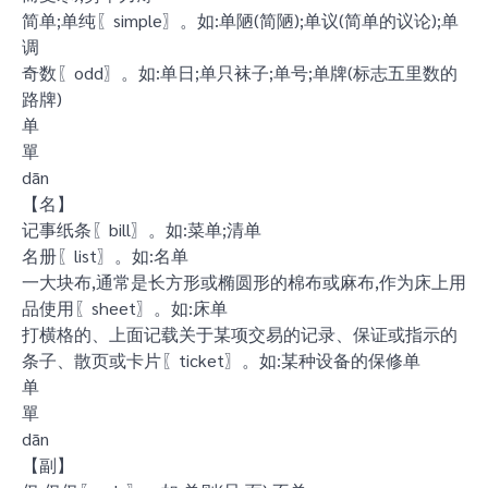
简单;单纯〖simple〗。如:单陋(简陋);单议(简单的议论);单
调
奇数〖odd〗。如:单日;单只袜子;单号;单牌(标志五里数的
路牌)
单
單
dān
【名】
记事纸条〖bill〗。如:菜单;清单
名册〖list〗。如:名单
一大块布,通常是长方形或椭圆形的棉布或麻布,作为床上用
品使用〖sheet〗。如:床单
打横格的、上面记载关于某项交易的记录、保证或指示的
条子、散页或卡片〖ticket〗。如:某种设备的保修单
单
單
dān
【副】