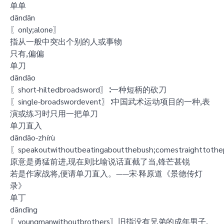
单单
dāndān
〖only;alone〗
指从一般中突出个别的人或事物
只有,偏偏
单刀
dāndāo
〖short-hiltedbroadsword〗∶一种短柄的砍刀
〖single-broadswordevent〗∶中国武术运动项目的一种,表
演或练习时只用一把单刀
单刀直入
dāndāo-zhírù
〖speakoutwithoutbeatingaboutthebush;comestraighttoth
原意是勇猛前进,现在则比喻说话直截了当,锋芒甚锐
若是作家战将,便请单刀直入。——宋·释原道《景德传灯
录》
单丁
dāndīng
〖youngmanwithoutbrothers〗旧指没有兄弟的成年男子,