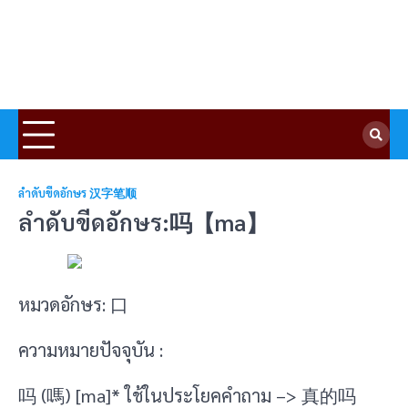
ลำดับขีดอักษร 汉字笔顺
ลำดับขีดอักษร:吗【ma】
หมวดอักษร: 口
ความหมายปัจจุบัน :
吗 (嗎) [ma]* ใช้ในประโยคคำถาม –> 真的吗