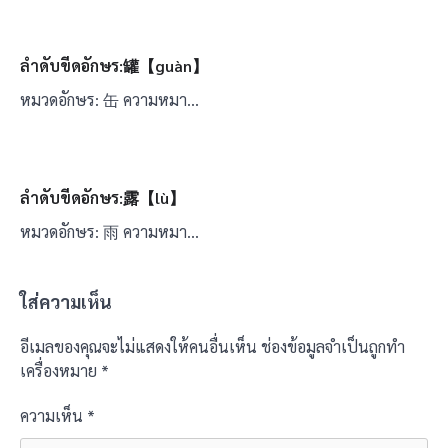
ลำดับขีดอักษร:罐【guàn】
หมวดอักษร: 缶 ความหมา…
ลำดับขีดอักษร:露【lù】
หมวดอักษร: 雨 ความหมา…
ใส่ความเห็น
อีเมลของคุณจะไม่แสดงให้คนอื่นเห็น
ช่องข้อมูลจำเป็นถูกทำ
เครื่องหมาย
*
ความเห็น
*