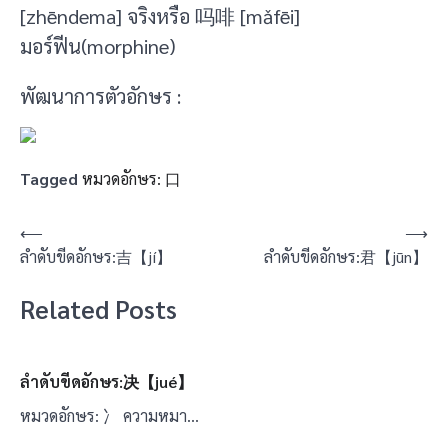
[zhēndema] จริงหรือ 吗啡 [mǎfēi]
มอร์ฟีน(morphine)
พัฒนาการตัวอักษร :
Tagged
หมวดอักษร: 口
แนะแนว
⟵
⟶
ลำดับขีดอักษร:吉【jí】
ลำดับขีดอักษร:君【jūn】
เรื่อง
Related Posts
ลำดับขีดอักษร:决【jué】
หมวดอักษร: 冫 ความหมา…