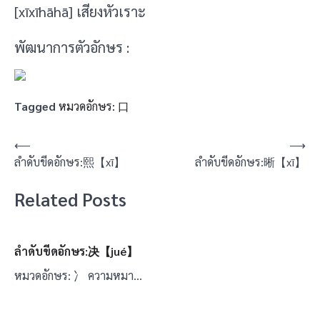
[xīxīhāhā] เสียงหัวเราะ
พัฒนาการตัวอักษร :
Tagged
หมวดอักษร: 口
แนะแนว
⟵
⟶
ลำดับขีดอักษร:熙【xī】
ลำดับขีดอักษร:晰【xī】
เรื่อง
Related Posts
ลำดับขีดอักษร:决【jué】
หมวดอักษร: 冫 ความหมา…