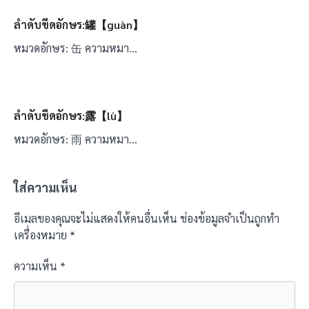
ลำดับขีดอักษร:罐【guàn】
หมวดอักษร: 缶 ความหมา…
ลำดับขีดอักษร:露【lù】
หมวดอักษร: 雨 ความหมา…
ใส่ความเห็น
อีเมลของคุณจะไม่แสดงให้คนอื่นเห็น
ช่องข้อมูลจำเป็นถูกทำ
เครื่องหมาย
*
ความเห็น
*