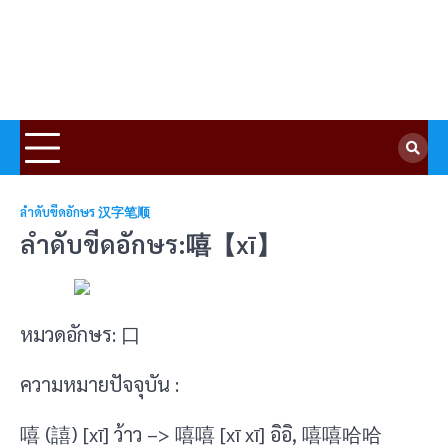
ลำดับขีดอักษร 汉字笔顺
ลำดับขีดอักษร:嘻【xī】
หมวดอักษร: 口
ความหมายปัจจุบัน :
嘻 (譆) [xī] ว้าว –> 嘻嘻 [xī xī] อิอิ, 嘻嘻哈哈