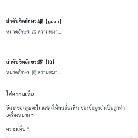
ลำดับขีดอักษร:罐【guàn】
หมวดอักษร: 缶 ความหมา…
ลำดับขีดอักษร:露【lù】
หมวดอักษร: 雨 ความหมา…
ใส่ความเห็น
อีเมลของคุณจะไม่แสดงให้คนอื่นเห็น
ช่องข้อมูลจำเป็นถูกทำ
เครื่องหมาย
*
ความเห็น
*