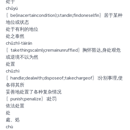
处于
chǔyú
〖be(inacertaincondition);standin;findoneselfin〗居于某种
地位或状态
处于有利的地位
处之泰然
chǔzhī-tàirán
〖takethingscalmly;remainunruffled〗胸怀豁达,身处艰危
或逆境不以为然
处置
chǔzhì
〖handle;dealwith;disposeof;takechargeof〗∶分别事理,使
各得其所
妥善地处置了各种复杂情况
〖punish;penalize〗∶处罚
依法处置
处
處、処
chù