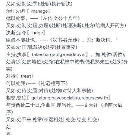
又如:处制(处罚);处斩(执行斩决)
治理;办理〖manage〗
德以处事。——《左传·文公十八年》
又如:处制(处理;办理);处断(处理决断);处方(给病人开药方)
决断;定夺〖judge〗
臣愚不能处也。——《汉书·谷永传》。注:“断决也。”
又如:处正(犹裁决);处变(处置事变)
主持;执掌〖takechargeof;presideover〗。如:处位(居位);
处势(所处的地位);处馆(在私塾中教书;做私熟先生);处实(务
实)
对待〖treat〗
何以处我?——《礼记·檀弓下》
又如:处待(处置;对待);处物(对待人和事物)
相交,交往〖getalong;havesocialintercourseswith〗
与贵酋处二十日,争曲直,屡当死。——文天祥《指南录后
序》
又如:处不来;处常(长远相处);处交(结交,社交)
处
處