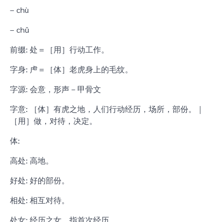
– chù
– chǔ
前缀: 处＝［用］行动工作。
字身: 虍＝［体］老虎身上的毛纹。
字源: 会意，形声－甲骨文
字意: ［体］有虎之地，人们行动经历，场所，部份。｜
［用］做，对待，决定。
体:
高处: 高地。
好处: 好的部份。
相处: 相互对待。
处女: 经历之女，指首次经历。