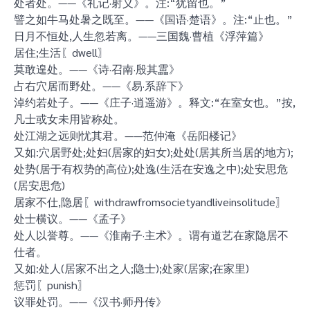
处者处。——《礼记·射义》。注:“犹留也。”
譬之如牛马处暑之既至。——《国语·楚语》。注:“止也。”
日月不恒处,人生忽若离。——三国魏·曹植《浮萍篇》
居住;生活〖dwell〗
莫敢遑处。——《诗·召南·殷其靁》
占右穴居而野处。——《易·系辞下》
淖约若处子。——《庄子·逍遥游》。释文:“在室女也。”按,
凡士或女未用皆称处。
处江湖之远则忧其君。——范仲淹《岳阳楼记》
又如:穴居野处;处妇(居家的妇女);处处(居其所当居的地方);
处势(居于有权势的高位);处逸(生活在安逸之中);处安思危
(居安思危)
居家不仕,隐居〖withdrawfromsocietyandliveinsolitude〗
处士横议。——《孟子》
处人以誉尊。——《淮南子·主术》。谓有道艺在家隐居不
仕者。
又如:处人(居家不出之人;隐士);处家(居家;在家里)
惩罚〖punish〗
议罪处罚。——《汉书·师丹传》