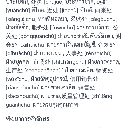
ประโยชน์, 处决 [chǔjué] ประหารชีวิต, 远处
[yuǎnchù] ที่ไกล, 近处 [jìnchù] ที่ใกล้, 向来处
[xiàngláichù] ทางที่ทอดมา, 采购处 [cǎigòuchù]
ฝ่ายจัดซื้อ, 服务处 [fúwùchù] ฝ่ายการบริการ, 公
关处 [gōngguānchù] ฝ่ายประชาสัมพันธ์รักษา, 财
会处 [cáihuìchù] ฝ่ายการเงินและบัญชี, 企划处
[qǐhuàchù] ฝ่ายวางแผน , 人事处 [rénshìchù]
ฝ่ายบุคคล , 市场处 [shìchǎngchù] ฝ่ายการตลาด,
生产处 [shēngchǎnchù] ฝ่ายการผลิต, 物资处
[wùzīchù] ฝ่ายวัสดุอุปกรณ์, 信用销售处
[xiāoshòuchù] ฝ่ายขายเครดิต, 销售处
[xiāoshòuchù] ฝ่ายขาย,质量管理处 [zhìliàng
guǎnlǐchù] ฝ่ายควบคุมคุณภาพ
พัฒนาการตัวอักษร :