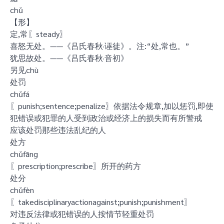
chǔ
【形】
定,常〖steady〗
喜怒无处。——《吕氏春秋·诬徒》。注:“处,常也。”
犹思故处。——《吕氏春秋·音初》
另见chù
处罚
chǔfá
〖punish;sentence;penalize〗依据法令规章,加以惩罚,即使
犯错误或犯罪的人受到政治或经济上的损失而有所警戒
应该处罚那些违法乱纪的人
处方
chǔfāng
〖prescription;prescribe〗所开的药方
处分
chǔfèn
〖takedisciplinaryactionagainst;punish;punishment〗
对违反法律或犯错误的人按情节轻重处罚