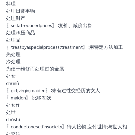
料理
处理日常事物
处理财产
〖sellatreducedprices〗∶变价、减价出售
处理积压商品
处理品
〖treatbyaspecialprocess;treatment〗∶用特定方法加工
热处理
冷处理
为便于维修而处理过的金属
处女
chǔnǚ
〖girl;virgin;maiden〗∶未有过性交经历的女人
〖maiden〗∶比喻初次
处女作
处世
chǔshì
〖conductoneselfinsociety〗待人接物,应付世情;与世人相
处交往