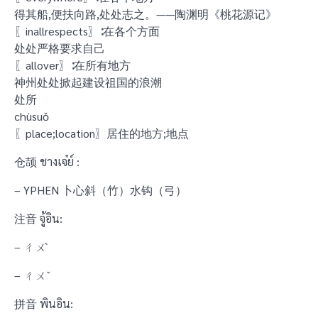
得其船,便扶向路,处处志之。——陶渊明《桃花源记》
〖inallrespects〗∶在各个方面
处处严格要求自己
〖allover〗∶在所有地方
神州处处掀起建设祖国的浪潮
处所
chùsuǒ
〖place;location〗居住的地方;地点
仓颉 ชางเจ๋ย์ :
– YPHEN 卜心斜（竹）水钩（弓）
注音 จู้อิน:
– ㄔㄨˋ
– ㄔㄨˇ
拼音 พินอิน: