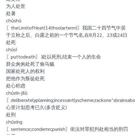
为人处世
处暑
chǔshǔ
〖theLimitofHeat(14thsolarterm)〗我国二十四节气中居
于立秋之后、白露之前的一个节气名,在8月22、23或24日
处死
chǔsǐ
〖puttodeath〗∶处以死刑,结束一个人的生命
群众匆匆处死了偷马贼
国家处死人的权利
把他作为叛徒处死
处心积虑
chǔxīn-jīlǜ
〖deliberatelyplanning;incessantlyscheme;rackone’sbrainsa
心里计划思考已久(多含贬义)
处刑
chǔxíng
〖sentence;condemn;punish〗依法对罪犯判处相当的刑罚