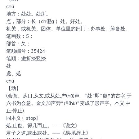
chù
地方：处处。处所。
点，部分：长（ch俷g ）处。好处。
机关，或机关、团体、单位里的部门：办事处。筹备处。
笔画数：5；
部首：夂；
笔顺编号：35424
笔顺：撇折捺竖捺
处
處、処
chú
【动】
(会意。从口,从文,或从处,虍(hū)声。“处”即“處”的古字,于
六书为会意。金文加声旁“虍(hù)”变成了形声字。本义:中
止;停止)
同本义〖stop〗
処,止也。得几而止。——《说文》
君子之道,或出或处。——《易·系辞上》