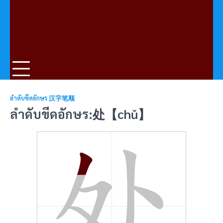
ลำดับขีดอักษร 汉字笔顺
ลำดับขีดอักษร:处【chǔ】