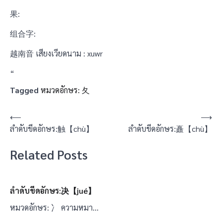
果:
组合字:
越南音 เสียงเวียดนาม : xuwr
“
Tagged
หมวดอักษร: 夂
แนะแนว
⟵
⟶
ลำดับขีดอักษร:触【chù】
ลำดับขีดอักษร:矗【chù】
เรื่อง
Related Posts
ลำดับขีดอักษร:决【jué】
หมวดอักษร: 冫 ความหมา…