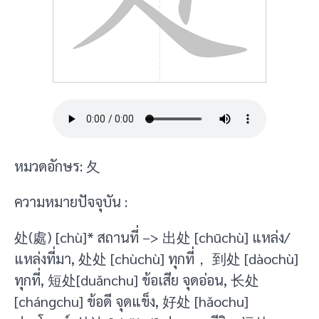
หมวดอักษร: 夂
ความหมายปัจจุบัน :
处(處) [chù]* สถานที่ –> 出处 [chūchù] แหล่ง/
แหล่งที่มา, 处处 [chùchù] ทุกที่， 到处 [dàochù]
ทุกที่, 短处[duǎnchu] ข้อเสีย จุดอ่อน, 长处
[chángchu] ข้อดี จุดแข็ง, 好处 [hǎochu]