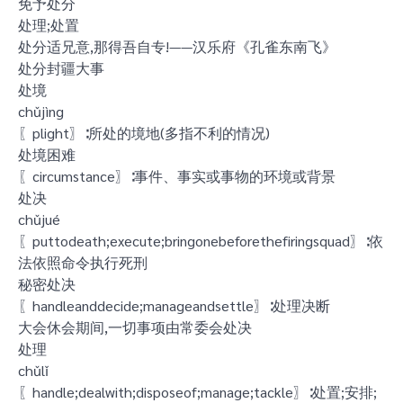
免予处分
处理;处置
处分适兄意,那得吾自专!——汉乐府《孔雀东南飞》
处分封疆大事
处境
chǔjìng
〖plight〗∶所处的境地(多指不利的情况)
处境困难
〖circumstance〗∶事件、事实或事物的环境或背景
处决
chǔjué
〖puttodeath;execute;bringonebeforethefiringsquad〗∶依
法依照命令执行死刑
秘密处决
〖handleanddecide;manageandsettle〗∶处理决断
大会休会期间,一切事项由常委会处决
处理
chǔlǐ
〖handle;dealwith;disposeof;manage;tackle〗∶处置;安排;