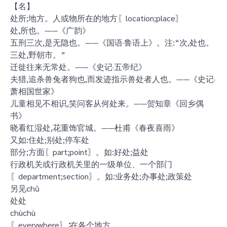
【名】
处所;地方。人或物所在的地方〖location;place〗
处,所也。——《广韵》
五刑三次,是无隐也。——《国语·鲁语上》。注:“次,处也。
三处,野朝市。”
迁徙往来无常处。——《史记·五帝纪》
夫猎,追杀兽兔者狗也,而发迹指示兽处者人也。——《史记·
萧相国世家》
儿童相见不相识,笑问客从何处来。——贺知章《回乡偶
书》
晓看红湿处,花重饰官城。——杜甫《春夜喜雨》
又如:住处;别处;停车处
部分;方面〖part;point〗。如:好处;益处
行政机关或行政机关里的一级单位、一个部门
〖department;section〗。如:业务处;办事处;政策处
另见chǔ
处处
chùchù
〖everywhere〗∶在各个地方