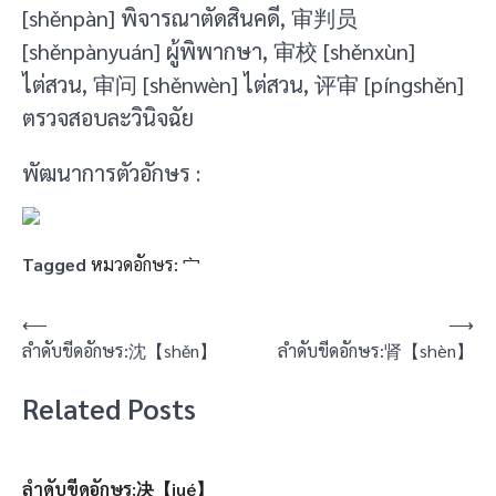
[shěnpàn] พิจารณาตัดสินคดี, 审判员
[shěnpànyuán] ผู้พิพากษา, 审校 [shěnxùn]
ไต่สวน, 审问 [shěnwèn] ไต่สวน, 评审 [píngshěn]
ตรวจสอบละวินิจฉัย
พัฒนาการตัวอักษร :
Tagged
หมวดอักษร: 宀
แนะแนว
⟵
⟶
ลำดับขีดอักษร:沈【shěn】
ลำดับขีดอักษร:肾【shèn】
เรื่อง
Related Posts
ลำดับขีดอักษร:决【jué】