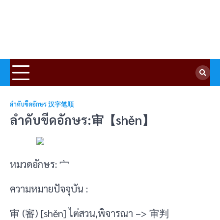
ลำดับขีดอักษร 汉字笔顺
ลำดับขีดอักษร:审【shěn】
หมวดอักษร: 宀
ความหมายปัจจุบัน :
审 (審) [shěn] ไต่สวน,พิจารณา –> 审判