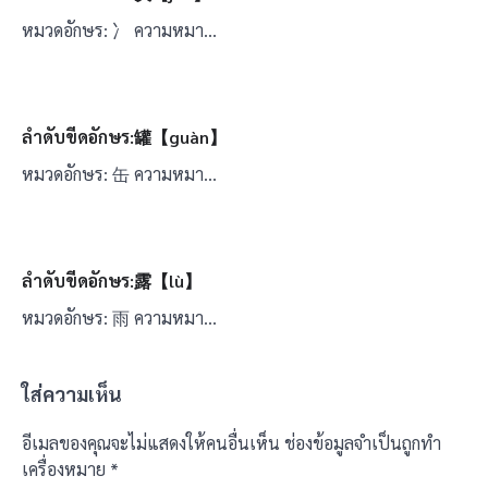
หมวดอักษร: 冫 ความหมา…
ลำดับขีดอักษร:罐【guàn】
หมวดอักษร: 缶 ความหมา…
ลำดับขีดอักษร:露【lù】
หมวดอักษร: 雨 ความหมา…
ใส่ความเห็น
อีเมลของคุณจะไม่แสดงให้คนอื่นเห็น
ช่องข้อมูลจำเป็นถูกทำ
เครื่องหมาย
*