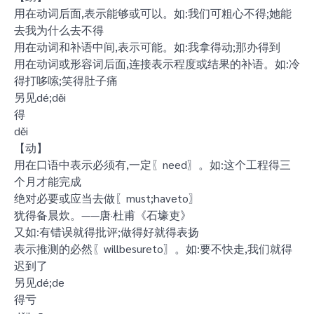
用在动词后面,表示能够或可以。如:我们可粗心不得;她能
去我为什么去不得
用在动词和补语中间,表示可能。如:我拿得动;那办得到
用在动词或形容词后面,连接表示程度或结果的补语。如:冷
得打哆嗦;笑得肚子痛
另见dé;děi
得
děi
【动】
用在口语中表示必须有,一定〖need〗。如:这个工程得三
个月才能完成
绝对必要或应当去做〖must;haveto〗
犹得备晨炊。——唐·杜甫《石壕吏》
又如:有错误就得批评;做得好就得表扬
表示推测的必然〖willbesureto〗。如:要不快走,我们就得
迟到了
另见dé;de
得亏