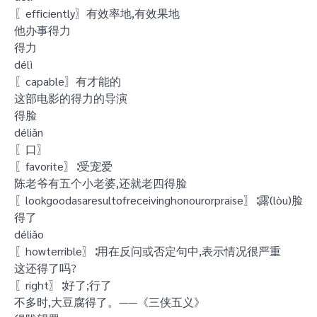
〖efficiently〗有效率地,有效果地
他办事得力
得力
délì
〖capable〗有才能的
这部电影的得力的导演
得脸
déliǎn
〖口〗
〖favorite〗∶受宠爱
陈老爷有五个小老婆,还就老四得脸
〖lookgoodasaresultofreceivinghonourorpraise〗∶露(lòu)脸
得了
déliǎo
〖howterrible〗∶用在反问或否定句中,表示情况很严重
这还得了吗?
〖right〗∶好了;行了
不多时,大豆腐得了。——《三侠五义》