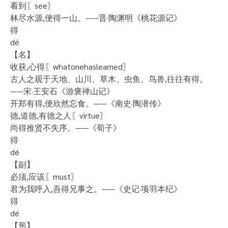
看到〖see〗
林尽水源,便得一山。——晋·陶渊明《桃花源记》
得
dé
【名】
收获,心得〖whatonehaslearned〗
古人之观于天地、山川、草木、虫鱼、鸟兽,往往有得。
——宋·王安石《游褒禅山记》
开郑有得,便欣然忘食。——《南史·陶潜传》
德,道德,有德之人〖virtue〗
尚得推贤不失序。——《荀子》
得
dé
【副】
必须,应该〖must〗
君为我呼入,吾得兄事之。——《史记·项羽本纪》
得
dé
【形】