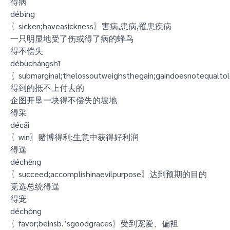
得病
débìng
〖sicken;haveasickness〗害病,患病,罹患疾病
一只明显地受了伤或得了病的蜂鸟
得不偿失
débùchángshī
〖submarginal;thelossoutweighsthegain;gaindoesnotequalto
得到的抵不上付去的
企图开垦一块得不偿失的坡地
得采
décǎi
〖win〗赌博得利;生意中获得好利润
得逞
déchěng
〖succeed;accomplishinaevilpurpose〗达到预期的目的
竞选总统得逞
得宠
déchǒng
〖favor;beinsb.’sgoodgraces〗受到宠爱、偏袒