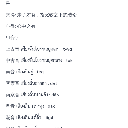
果:
来得: 来了才有，指比较之下的结论。
心得: 心中之有。
组合字:
上古音 เสียงจีนโบราณยุคเก่า : tvvg
中古音 เสียงจีนโบราณยุคกลาง : tok
吴音 เสียงถิ่นอู๋ : teq
客家音 เสียงถิ่นฮากกา : det
南京音 เสียงถิ่นนานกิง : dä5
粤音 เสียงถิ่นกวางตุ้ง : dak
潮音 เสียงถิ่นแต้จิ๋ว : dig4