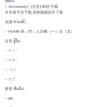
děikuī
〖fortunately〗[方言]∶幸好;亏着
今天得亏没下雨,否则我就回不了家
仓颉 ชางเจ๋ย์ :
– HOAMI 斜（竹）人日横（一）点（戈）
注音 จู้อิน:
– ㄉㄟˇ
– ㄉㄞˇ
– ˙ㄉㄜ
– ㄉㄜˊ
拼音 พินอิน:
– děi