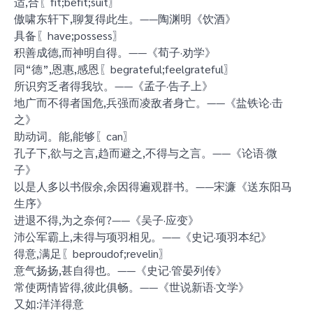
适,合〖fit;befit;suit〗
傲啸东轩下,聊复得此生。——陶渊明《饮酒》
具备〖have;possess〗
积善成德,而神明自得。——《荀子·劝学》
同“德”,恩惠,感恩〖begrateful;feelgrateful〗
所识穷乏者得我欤。——《孟子·告子上》
地广而不得者国危,兵强而凌敌者身亡。——《盐铁论·击
之》
助动词。能,能够〖can〗
孔子下,欲与之言,趋而避之,不得与之言。——《论语·微
子》
以是人多以书假余,余因得遍观群书。——宋濂《送东阳马
生序》
进退不得,为之奈何?——《吴子·应变》
沛公军霸上,未得与项羽相见。——《史记·项羽本纪》
得意,满足〖beproudof;revelin〗
意气扬扬,甚自得也。——《史记·管晏列传》
常使两情皆得,彼此俱畅。——《世说新语·文学》
又如:洋洋得意