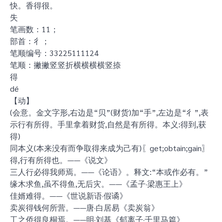
快。香得很。
失
笔画数：11；
部首：彳；
笔顺编号：33225111124
笔顺：撇撇竖竖折横横横横竖捺
得
dé
【动】
(会意。金文字形,右边是“贝”(财货)加“手”,左边是“彳”,表
示行有所得。手里拿着财货,自然是有所得。本义:得到,获
得)
同本义(本来没有而争取得来成为己有)〖get;obtain;gain〗
得,行有所得也。——《说文》
三人行必得我师焉。——《论语》。释文:“本或作必有。”
缘木求鱼,虽不得鱼,无后灾。——《孟子·梁惠王上》
佳婿难得。——《世说新语·假谲》
卖炭得钱何所营。——唐·白居易《卖炭翁》
工之侨得良桐焉。——明·刘基《郁离子·千里马篇》