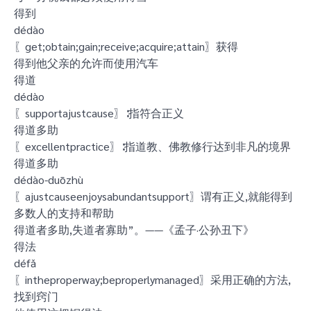
得到
dédào
〖get;obtain;gain;receive;acquire;attain〗获得
得到他父亲的允许而使用汽车
得道
dédào
〖supportajustcause〗∶指符合正义
得道多助
〖excellentpractice〗∶指道教、佛教修行达到非凡的境界
得道多助
dédào-duōzhù
〖ajustcauseenjoysabundantsupport〗谓有正义,就能得到
多数人的支持和帮助
得道者多助,失道者寡助”。——《孟子·公孙丑下》
得法
défǎ
〖intheproperway;beproperlymanaged〗采用正确的方法,
找到窍门