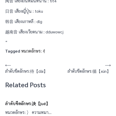
闽音 เสียงถิ่นหมิ่นหนาน : tit4
日音 เสียงญี่ปุ่น : toku
韩音 เสียงเกาหลี : dlg
越南音 เสียงเวียดนาม : dduwowcj
“
Tagged
หมวดอักษร: 彳
แนะแนว
⟵
⟶
ลำดับขีดอักษร:待【dài】
ลำดับขีดอักษร:循【xún】
เรื่อง
Related Posts
ลำดับขีดอักษร:决【jué】
หมวดอักษร: 冫 ความหมา…