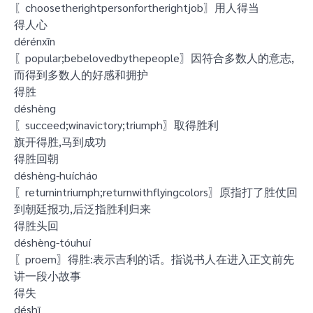
〖choosetherightpersonfortherightjob〗用人得当
得人心
dérénxīn
〖popular;bebelovedbythepeople〗因符合多数人的意志,
而得到多数人的好感和拥护
得胜
déshèng
〖succeed;winavictory;triumph〗取得胜利
旗开得胜,马到成功
得胜回朝
déshèng-huícháo
〖returnintriumph;returnwithflyingcolors〗原指打了胜仗回
到朝廷报功,后泛指胜利归来
得胜头回
déshèng-tóuhuí
〖proem〗得胜:表示吉利的话。指说书人在进入正文前先
讲一段小故事
得失
déshī