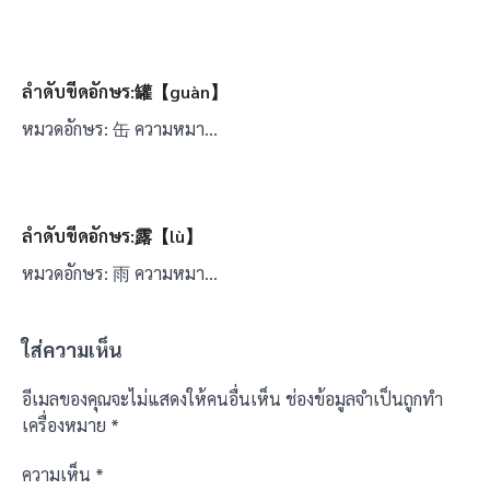
ลำดับขีดอักษร:罐【guàn】
หมวดอักษร: 缶 ความหมา…
ลำดับขีดอักษร:露【lù】
หมวดอักษร: 雨 ความหมา…
ใส่ความเห็น
อีเมลของคุณจะไม่แสดงให้คนอื่นเห็น
ช่องข้อมูลจำเป็นถูกทำ
เครื่องหมาย
*
ความเห็น
*