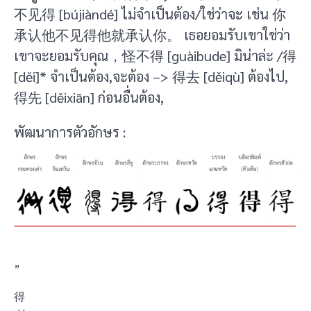
不见得 [bújiàndé] ไม่จำเป็นต้อง/ใช่ว่าจะ เช่น 你
承认他不见得他就承认你。 เธอยอมรับเขาใช่ว่า
เขาจะยอมรับคุณ，怪不得 [guàibude] มิน่าล่ะ /得
[děi]* จำเป็นต้อง,จะต้อง –> 得去 [děiqù] ต้องไป,
得先 [děixiān] ก่อนอื่นต้อง,
พัฒนาการตัวอักษร :
”
得