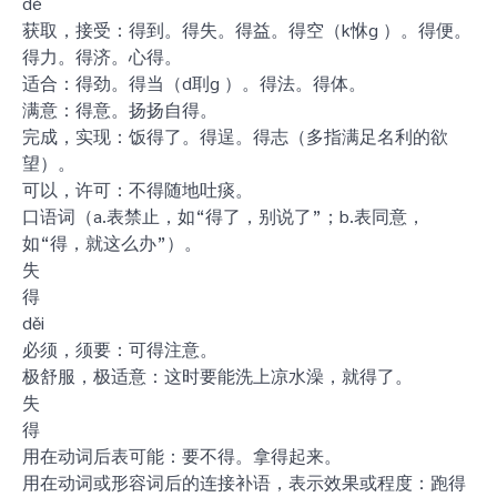
dé
获取，接受：得到。得失。得益。得空（k恘g ）。得便。
得力。得济。心得。
适合：得劲。得当（d刵g ）。得法。得体。
满意：得意。扬扬自得。
完成，实现：饭得了。得逞。得志（多指满足名利的欲
望）。
可以，许可：不得随地吐痰。
口语词（a.表禁止，如“得了，别说了”；b.表同意，
如“得，就这么办”）。
失
得
děi
必须，须要：可得注意。
极舒服，极适意：这时要能洗上凉水澡，就得了。
失
得
用在动词后表可能：要不得。拿得起来。
用在动词或形容词后的连接补语，表示效果或程度：跑得