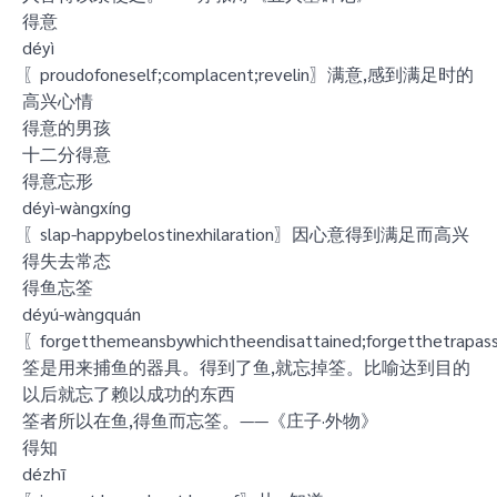
得意
déyì
〖proudofoneself;complacent;revelin〗满意,感到满足时的
高兴心情
得意的男孩
十二分得意
得意忘形
déyì-wàngxíng
〖slap-happybelostinexhilaration〗因心意得到满足而高兴
得失去常态
得鱼忘筌
déyú-wàngquán
〖forgetthemeansbywhichtheendisattained;forgetthetrapas
筌是用来捕鱼的器具。得到了鱼,就忘掉筌。比喻达到目的
以后就忘了赖以成功的东西
筌者所以在鱼,得鱼而忘筌。——《庄子·外物》
得知
dézhī