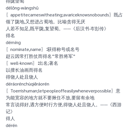
得陇望蜀
délǒng-wàngshǔ
〖appetitecameswitheating;avariceknowsnobounds〗既占
领了陇地,又想进占蜀地。比喻贪得无厌
人若不知足,既平陇,复望蜀。——《后汉书·岑彭传》
得名
démíng
〖nominate,name〗∶获得称号或名号
赵云因常打胜仗而得名“常胜将军”
〖well-known〗∶出名;著名
以擅长油画而得名
得饶人处且饶人
déráorénchùqiěráorén
〖Toerrishuman;letpeopleoffeasilywheneverpossible〗意
为能宽容的地方就不要揪住不放,要留有余地
常言说得好,遇方便时行方便,得饶人处且饶人。——《西游
记》
得人
dérén