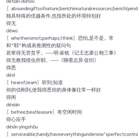
détiān-dúhòu
〖aboundingiftsofnature;berichinnaturalresources;berichly
独具特殊的优越条件,也指所处的环境特别好
得无
déwú
〖whetherornot;perhaps;Ithink〗恐怕,是不是。常
和“耶”构成表推测性的疑问句
若辈得无苦贫乎。——明·崔铣《记王忠肃公翱三事》
得无教我猎虫所耶。——《聊斋志异·促织》
得悉
déxī
〖hearof;learn〗听到;知道
你的信刚到,使我得悉你的身体像往常一样好
得闲
déxián
〖befree;beatleasure〗有空闲时间
得心应手
déxīn-yìngshǒu
〖serviceable;handy;haveeverythingunderone’sperfectcontr