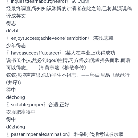
〖inquest;learnabout;hearof〗从…知道
经最终调查,得知知识渊博的讲演者在此之前,已将其演说稿
译成英文
得志
dézhì
〖enjoysuccess;achieveone’sambition〗∶实现志愿
少年得志
〖haveasuccesffulcareer〗∶某人在事业上获得成功
说书虽小技,然必句(gōu)性情,习方俗,如优孟摇头而歌,而后
可以得志。——清·黄宗羲《柳敬亭传》
弦弦掩抑声声思,似诉平生不得志。——唐·白居易《琵琶行
(并序)》
得中
dézhōng
〖suitable;proper〗合适;正好
衣服肥瘦得中
得中
dézhòng
〖passanimperialexamination〗∶科举时代指考试被录取