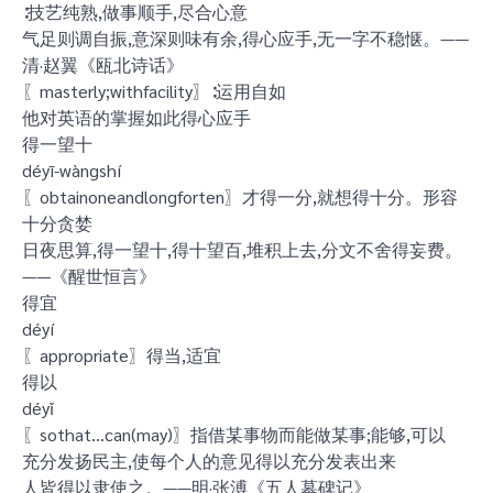
∶技艺纯熟,做事顺手,尽合心意
气足则调自振,意深则味有余,得心应手,无一字不稳惬。——
清·赵翼《瓯北诗话》
〖masterly;withfacility〗∶运用自如
他对英语的掌握如此得心应手
得一望十
déyī-wàngshí
〖obtainoneandlongforten〗才得一分,就想得十分。形容
十分贪婪
日夜思算,得一望十,得十望百,堆积上去,分文不舍得妄费。
——《醒世恒言》
得宜
déyí
〖appropriate〗得当,适宜
得以
déyǐ
〖sothat…can(may)〗指借某事物而能做某事;能够,可以
充分发扬民主,使每个人的意见得以充分发表出来
人皆得以隶使之。——明·张溥《五人墓碑记》