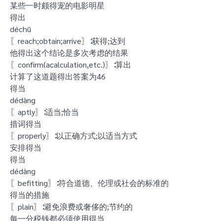
某些一时颇得宠的电影明星
得出
déchū
〖reach;obtain;arrive〗∶获得;达到
他得出这个结论是多次考虑的结果
〖confirm(acalculation,etc.)〗∶算出
计算了这道题得出答案为46
得当
dédàng
〖aptly〗∶适当;恰当
措词得当
〖properly〗∶以正确方式;以适当方式
安排得当
得当
dédàng
〖befitting〗∶符合道德、伦理或社会的标准的
得当的措施
〖plain〗∶避免浪费或奢侈的;节约的
每一分税钱都必须使用得当