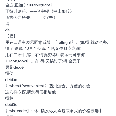
合适;正确〖suitable;right〗
于彼计则得。——马中锡《中山狼传》
历古今之得失。——《汉书》
得
dé
【叹】
用在口语中表示同意或禁止〖allright〗。如:得,就这么办;
得了,别说了;得也么(算了吧;又作答应之词)
用在口语中,瞧。在情况变坏时表示无可奈何
〖look,look!〗。如:得,又搞错了;得,全完了
另见de;děi
得便
débiàn
〖whenit’sconvenient〗遇到适合、方便的机会
这几样东西,请您得便捎给他
得标
débiāo
〖wintender〗中标,指投标人承包或承买的价格被选中