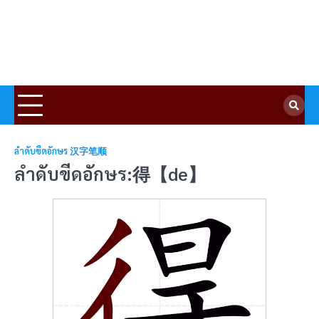
ลำดับขีดอักษร 汉字笔顺
ลำดับขีดอักษร:得【de】