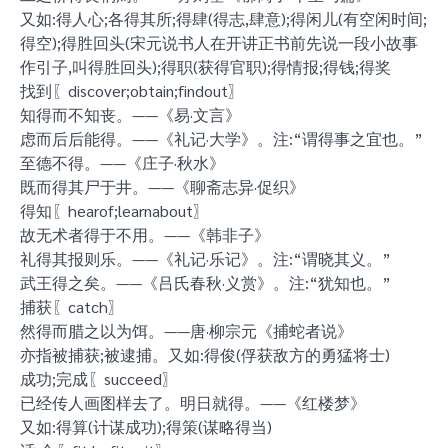
又如:得人心;各得其所;得肆(得志,肆意);得闲儿(有空闲时间;
得空);得胜回头(宋元说书人在开讲正书前先说一段小故事
作引子,叫得胜回头);得职(获得官职);得情报;得钱;得奖
找到〖discover;obtain;findout〗
知得而不知丧。——《易·文言》
虑而后后能得。——《礼记·大学》。注:“谓得事之宜也。”
至德不得。——《庄子·秋水》
既而得其尸于井。——《聊斋志异·促织》
得知〖hearof;learnabout〗
故无术者得于不用。——《韩非子》
礼得其报则乐。——《礼记·乐记》。注:“谓晓其义。”
武王得之矣。——《吕氏春秋·义赏》。注:“犹知也。”
捕获〖catch〗
然得而腊之以为饵。——唐·柳宗元《捕蛇者说》
亦指被捕获;被逮捕。又如:得俊(俘获敌方的勇猛将士)
成功;完成〖succeed〗
已经传人画图样去了。明日就得。——《红楼梦》
又如:得算(计谋成功);得策(谋略得当)