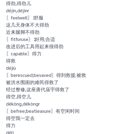
得劲,得劲儿
déjìn,déjìnr
〖feelwell〗∶舒服
这几天身体不大得劲
近来腿脚不得劲
〖fitforuse〗∶好用;合适
改进后的工具用起来很得劲
〖capable〗得力
得救
déjiù
〖berescued;besaved〗得到救援;被救
被洪水围困的难民得救了
经过整修,这座唐代庙宇得救了
得空,得空儿
dékòng,dékòngr
〖befree;beatleasure〗有空闲时间
得空我一定去
得力
délì