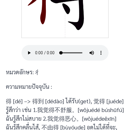
หมวดอักษร: 彳
ความหมายปัจจุบัน :
得 [dé] –> 得到 [dédào] ได้รับ(get), 觉得 [juéde]
รู้สึกว่า เช่น 1.我觉得不舒服。[wǒjuédé búshūfú]
ฉันรู้สึกไม่สบาย 2.我觉得恶心。[wǒjuédeěxīn]
ฉันรู้สึกคลื่นไส้, 不由得 [bùyóude] อดไม่ได้ที่จะ,