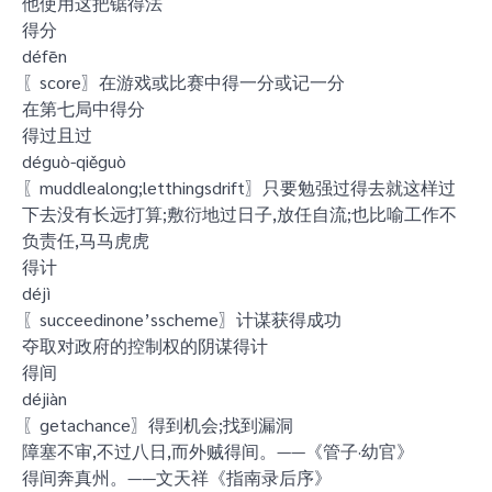
他使用这把锯得法
得分
défēn
〖score〗在游戏或比赛中得一分或记一分
在第七局中得分
得过且过
déguò-qiěguò
〖muddlealong;letthingsdrift〗只要勉强过得去就这样过
下去没有长远打算;敷衍地过日子,放任自流;也比喻工作不
负责任,马马虎虎
得计
déjì
〖succeedinone’sscheme〗计谋获得成功
夺取对政府的控制权的阴谋得计
得间
déjiàn
〖getachance〗得到机会;找到漏洞
障塞不审,不过八日,而外贼得间。——《管子·幼官》
得间奔真州。——文天祥《指南录后序》