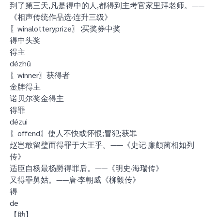
到了第三天,凡是得中的人,都得到主考官家里拜老师。——
《相声传统作品选·连升三级》
〖winalotteryprize〗∶买奖券中奖
得中头奖
得主
dézhǔ
〖winner〗获得者
金牌得主
诺贝尔奖金得主
得罪
dézui
〖offend〗使人不快或怀恨;冒犯;获罪
赵岂敢留璧而得罪于大王乎。——《史记·廉颇蔺相如列
传》
适臣自杨最杨爵得罪后。——《明史·海瑞传》
又得罪舅姑。——唐·李朝威《柳毅传》
得
de
【助】