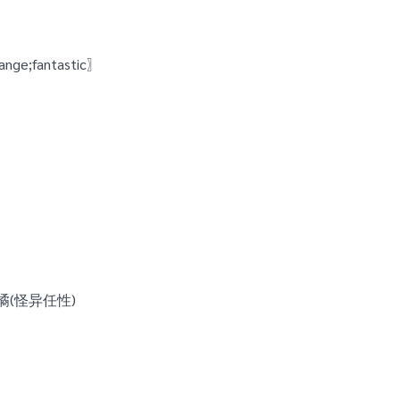
;fantastic〗
谲(怪异任性)