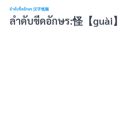
ลำดับขีดอักษร 汉字笔顺
ลำดับขีดอักษร:怪【guài】