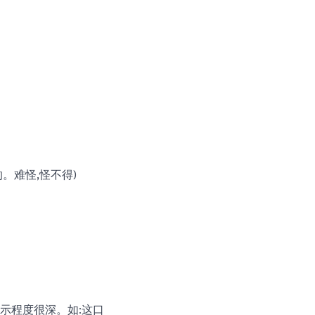
》
的。难怪,怪不得)
表示程度很深。如:这口