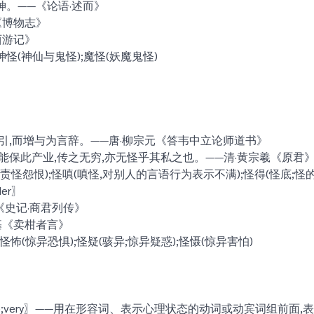
。——《论语·述而》
《博物志》
西游记》
神怪(神仙与鬼怪);魔怪(妖魔鬼怪)
引,而增与为言辞。——唐·柳宗元《答韦中立论师道书》
能保此产业,传之无穷,亦无怪乎其私之也。——清·黄宗羲《原君
恨(责怪怨恨);怪嗔(嗔怪,对别人的言语行为表示不满);怪得(怪底;怪
er〗
《史记·商君列传》
基《卖柑者言》
;怪怖(惊异恐惧);怪疑(骇异;惊异疑惑);怪慑(惊异害怕)
te;very〗——用在形容词、表示心理状态的动词或动宾词组前面,