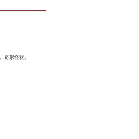
异。奇形怪状。