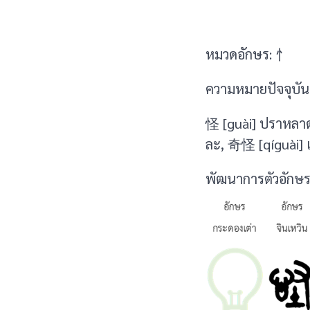
หมวดอักษร: 忄
ความหมายปัจจุบัน 
怪 [guài] ปราหลาด
ละ, 奇怪 [qíguài]
พัฒนาการตัวอักษร