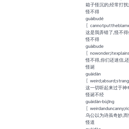
箱子怪沉的;经常打扰您
怪不得
guàibudé
〖cannotputthe
这是我弄错了,怪不得
怪不得
guàibude
〖nowonder;it
怪不得,你们还迷信,
怪诞
guàidàn
〖weird;absurd;s
这一切听起来过于神
怪诞不经
guàidàn-bùjīng
〖weirdanduncanny;
乌公以为诗虽奇妙,而
怪道
guàidào