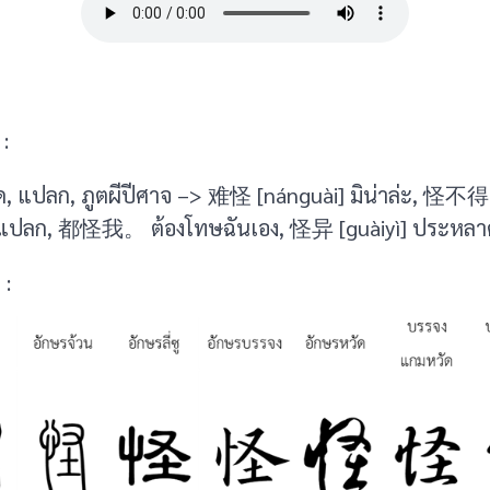
:
, แปลก, ภูตผีปีศาจ –> 难怪 [nánguài] มิน่าล่ะ, 怪不得 [
 แปลก, 都怪我。 ต้องโทษฉันเอง, 怪异 [guàiyì] ประหลาด
 :