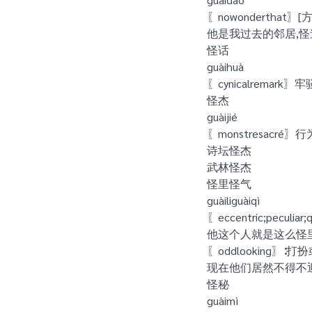
〖nowonderthat〗
他是我过去的邻居,
怪话
guàihuà
〖cynicalremar
怪杰
guàijié
〖monstresac
诗坛怪杰
武林怪杰
怪里怪气
guàiliguàiqì
〖eccentric;pec
他这个人就是这么怪
〖oddlooking〗
现在他们居然不得不
怪秘
guàimì