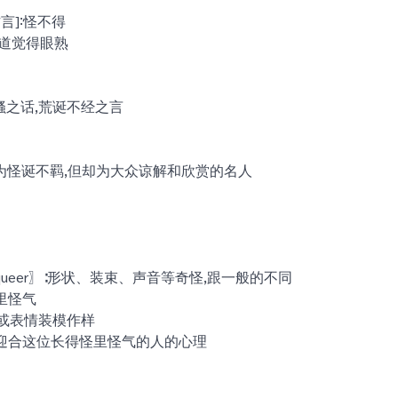
[方言]∶怪不得
怪道觉得眼熟
k〗牢骚之话,荒诞不经之言
ré〗行为怪诞不羁,但却为大众谅解和欣赏的名人
uliar;queer〗∶形状、装束、声音等奇怪,跟一般的不同
里怪气
∶打扮或表情装模作样
迎合这位长得怪里怪气的人的心理