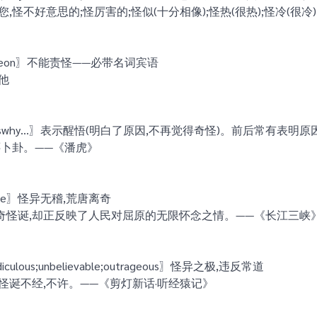
,怪不好意思的;怪厉害的;怪似(十分相像);怪热(很热);怪冷(很冷)
blameon〗不能责怪——必带名词宾语
他
explainswhy…〗表示醒悟(明白了原因,不再觉得奇怪)。前后常有表明
还卜卦。——《潘虎》
trange〗怪异无稽,荒唐离奇
奇怪诞,却正反映了人民对屈原的无限怀念之情。——《长江三峡
ridiculous;unbelievable;outrageous〗怪异之极,违反常道
怪诞不经,不许。——《剪灯新话·听经猿记》