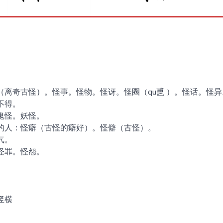
（离奇古怪）。怪事。怪物。怪讶。怪圈（qu乶 ）。怪话。怪
不得。
鬼怪。妖怪。
的人：怪癖（古怪的癖好）。怪僻（古怪）。
气。
怪罪。怪怨。
1
竖横