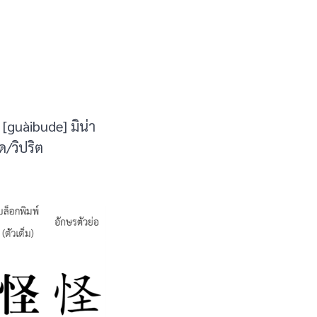
guàibude] มิน่า
/วิปริต