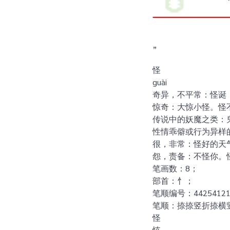
”
怪
guài
奇异，不平常：怪诞
惊奇：大惊小怪。怪
传说中的妖魔之类：
性情乖僻或行为异样
很，非常：怪好的天
怨，责备：不怪你。
笔画数：8；
部首：忄；
笔顺编号：4425412
笔顺：捺捺竖折捺横
怪
恠