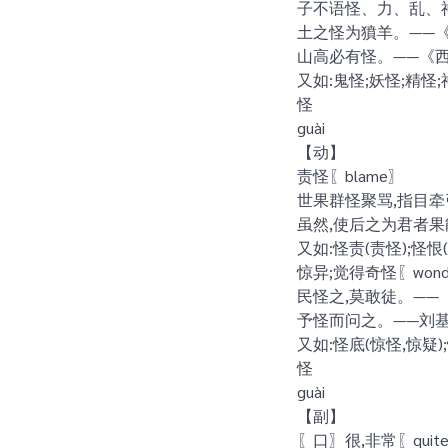
子不语怪、力、乱、神
土之怪为獖羊。——
山高必有怪。——《
又如:鬼怪;妖怪;精怪;
怪
guài
【动】
责怪〖blame〗
世果群怪聚骂,指目牵
虽然,使后之为君者果
又如:怪责(责怪);怪
惊异;觉得奇怪〖wond
民怪之,莫敢徒。——
予怪而问之。——刘
又如:怪底(惊怪,惊疑)
怪
guài
【副】
〖口〗很,非常〖qui