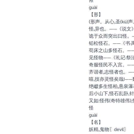
guài
【形】
(形声。从心,圣(kù)声。
怪,异也。——《说文
诡于众而突出曰怪。—
铅松怪石。——《书·
苟床之山多怪石。——
见怪物——《礼记·祭
奇服怪民不入宫。——
齐谐者,志怪者也。—
嘻,技亦灵怪矣哉!—
绝巘多生怪柏,悬泉瀑
后小山下,怪石乱卧,
又如:怪伟(奇特雄伟)
怪
guài
【名】
妖精,鬼物〖devil〗