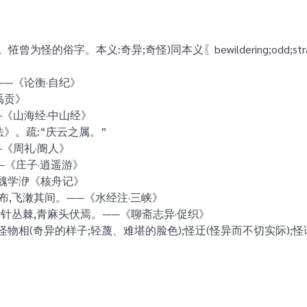
恠曾为怪的俗字。本义:奇异;奇怪)同本义〖bewildering;odd;strange
》
—《论衡·自纪》
禹贡》
《山海经·中山经》
法》。疏:“庆云之属。”
《周礼·阍人》
—《庄子·逍遥游》
—魏学洢《核舟记》
布,飞潄其间。——《水经注·三峡》
针针丛棘,青麻头伏焉。——《聊斋志异·促织》
;怪物相(奇异的样子;轻蔑、难堪的脸色);怪迂(怪异而不切实际);怪