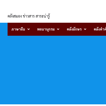
Skip
ENLIGHTENTH
to
content
คลังสมอง ข่าวสาร สาระน่ารู้
ภาษาจีน
พจนานุกรม
คลังอักษร
คลังคำศ