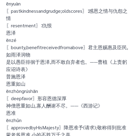
ēnyuàn
〖pastkindnessandgrudge;oldscores〗∶感恩之情与仇怨之
情
〖resentment〗∶仇恨
恩泽
ēnzé
〖bounty,benefitreceivedfromabove〗君主恩赐惠及臣民,
如雨泽润物
是以愚臣徘徊于恩泽,而不敢自弃者也。——曹植《上责躬
应诏诗表》
普施恩泽
恩重如山
ēnzhòngrúshān
〖deepfavor〗形容恩德深厚
神僧恩重如山,寡人酬谢不尽。——《西游记》
恩准
ēnzhǔn
〖approvedbyHisMajesty〗降恩准予(请求);敬称得到批准
蒙老爷恩准,小的不胜万千之喜