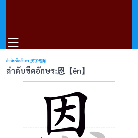
ลำดับขีดอักษร 汉字笔顺
ลำดับขีดอักษร:恩【ēn】