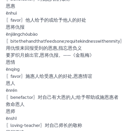
恩惠
ēnhuì
〖favor〗他人给予的或给予他人的好处
恩将仇报
ēnjiāngchóubào
〖bitethehandthatfeedsone;requitekindnesswithenmity〗
用仇恨来回报受到的恩惠,指忘恩负义
要罗织月娘出官,恩将仇报。——《金瓶梅》
恩情
ēnqíng
〖favor〗施惠人给受惠人的好处,恩惠情谊
恩人
ēnrén
〖benefactor〗对自己有大恩的人;给予帮助或施恩惠者
救命恩人
恩师
ēnshī
〖loving-teacher〗对自己师长的敬称