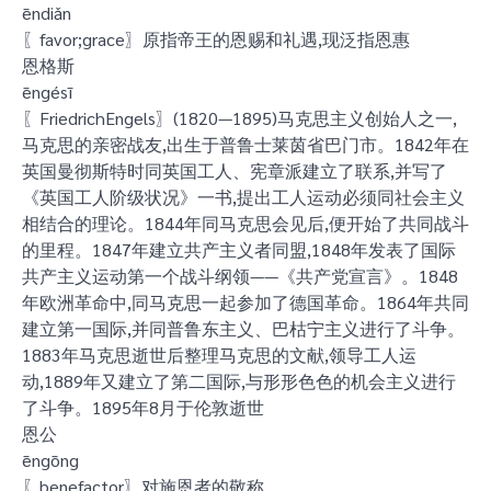
ēndiǎn
〖favor;grace〗原指帝王的恩赐和礼遇,现泛指恩惠
恩格斯
ēngésī
〖FriedrichEngels〗(1820—1895)马克思主义创始人之一,
马克思的亲密战友,出生于普鲁士莱茵省巴门市。1842年在
英国曼彻斯特时同英国工人、宪章派建立了联系,并写了
《英国工人阶级状况》一书,提出工人运动必须同社会主义
相结合的理论。1844年同马克思会见后,便开始了共同战斗
的里程。1847年建立共产主义者同盟,1848年发表了国际
共产主义运动第一个战斗纲领——《共产党宣言》。1848
年欧洲革命中,同马克思一起参加了德国革命。1864年共同
建立第一国际,并同普鲁东主义、巴枯宁主义进行了斗争。
1883年马克思逝世后整理马克思的文献,领导工人运
动,1889年又建立了第二国际,与形形色色的机会主义进行
了斗争。1895年8月于伦敦逝世
恩公
ēngōng
〖benefactor〗对施恩者的敬称