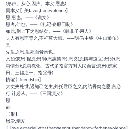
(形声。从心,因声。本义:恩惠)
同本义〖美favor;benevolence〗
恩,惠也。——《说文》
恩者,仁也。——《礼记·丧服四制》
如此,则上下之恩结矣。——《韩非子·用人》
夫人有恩而背之,不祥莫大焉。——明·马中锡《中山狼传》
又
先生之恩,生死而骨肉也。
又如:忘恩;报恩;恩润(恩惠德泽);恩义(恩情与道义);恩分(恩
惠情分);恩惠教化。古代多指官方对人民而言;恩田(佛家
田。三福之一。指父母)
情谊〖friendship〗
大丈夫处世,遇知己之主,外托君臣之义,内结骨肉之恩,言必
行,计必从。——《三国演义》
恩
ēn
【形】
恩爱,亲爱
〖love,expeciallythatbetweenhusbandandwife;benevolence