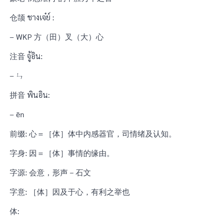
仓颉 ชางเจ๋ย์ :
– WKP 方（田）叉（大）心
注音 จู้อิน:
– ㄣ
拼音 พินอิน:
– ēn
前缀: 心＝［体］体中内感器官，司情绪及认知。
字身: 因＝［体］事情的缘由。
字源: 会意，形声－石文
字意: ［体］因及于心，有利之举也
体: