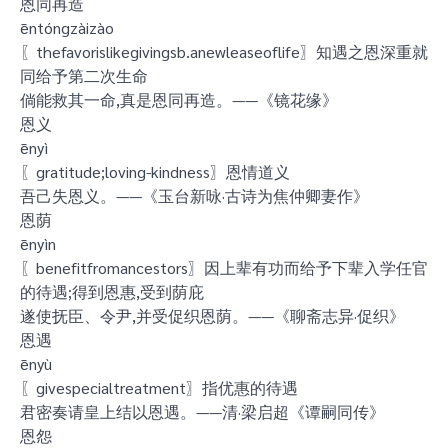
恩同再造
ēntóngzàizào
〖thefavorislikegivingsb.anewleaseoflife〗知遇之恩深重就
同给予第二次生命
倘能救其一命,真是恩同再造。——《镜花缘》
恩义
ēnyì
〖gratitude;loving-kindness〗恩情道义
吾己失恩义。——《玉台新咏·古诗为焦仲卿妻作》
恩荫
ēnyìn
〖benefitfromancestors〗因上辈有功而给予下辈入学任官
的待遇;得到恩惠,受到荫庇
遂使抚臣、令尹,并受促织恩荫。——《聊斋志异·促织》
恩遇
ēnyù
〖givespecialtreatment〗指优惠的待遇
君密奏请皇上结以恩遇。——清·梁启超《谭嗣同传》
恩怨