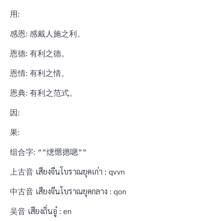
用:
感恩: 感戴人施之利。
恩德: 有利之德。
恩情: 有利之情。
恩典: 有利之范式。
因:
果:
组合字: “”煾𢞴摁嗯””
上古音 เสียงจีนโบราณยุคเก่า : qvvn
中古音 เสียงจีนโบราณยุคกลาง : qon
吴音 เสียงถิ่นอู๋ : en