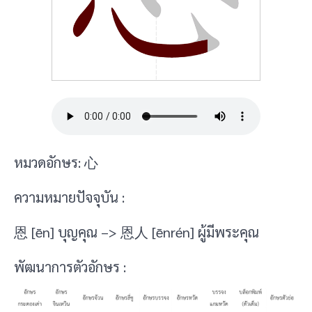
หมวดอักษร: 心
ความหมายปัจจุบัน :
恩 [ēn] บุญคุณ –> 恩人 [ēnrén] ผู้มีพระคุณ
พัฒนาการตัวอักษร :