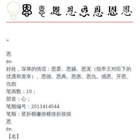
”
恩
ēn
好处，深厚的情谊：恩爱。恩赐。恩宠（指帝王对臣下的
优遇和宠幸）。恩德。恩典。恩惠。恩仇。感恩。开恩。
仇怨
笔画数：10；
部首：心；
笔顺编号：2513414544
笔顺：竖折横撇捺横捺折捺捺
恩
ēn
【名】