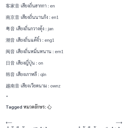
客家音 เสียงถิ่นฮากกา : en
南京音 เสียงถิ่นนานกิง : en1
粤音 เสียงถิ่นกวางตุ้ง : jan
潮音 เสียงถิ่นแต้จิ๋ว : eng1
闽音 เสียงถิ่นหมิ่นหนาน : ern1
日音 เสียงญี่ปุ่น : on
韩音 เสียงเกาหลี : qln
越南音 เสียงเวียดนาม : ownz
“
Tagged
หมวดอักษร: 心
แนะแนว
⟵
⟶