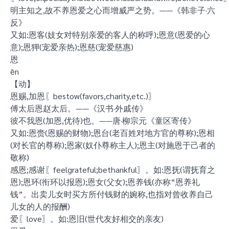
明主知之,故不养恩爱之心而增威严之势。——《韩非子·六
反》
又如:恩客(妓女对特别亲爱的客人的称呼);恩意(恩爱的心
意);恩狎(宠爱亲热);恩慈(宠爱慈惠)
恩
ēn
【动】
恩赐,加恩〖bestow(favors,charity,etc.)〗
傅太后恩赵太后。——《汉书·外戚传》
彼不我恩(加恩,优待)也。——唐·柳宗元《童区寄传》
又如:恩赍(恩赐的财物);恩台(老百姓对地方官的尊称);恩相
(对长官的尊称);恩家(奴仆尊称主人);恩主(对施恩于己者的
敬称)
感恩;感谢〖feelgrateful;bethankful〗。如:恩抚(谓抚育之
恩);恩环(衔环以报恩);恩女(父女);恩养钱(亦称“恩养礼
钱”。出卖儿女时买方所付钱财的婉称,也指对曾收养自己
儿女的人的报酬)
爱〖love〗。如:恩旧(世代友好相交的亲友)