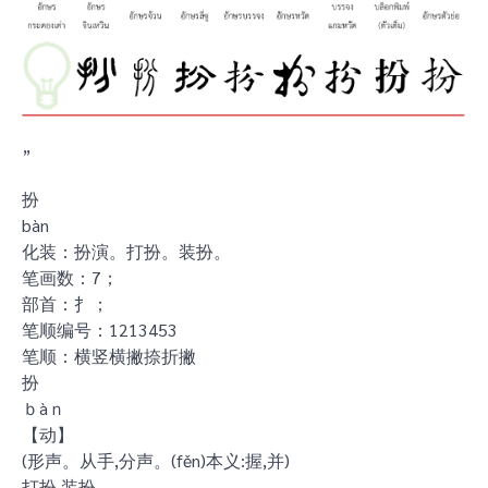
”
扮
bàn
化装：扮演。打扮。装扮。
笔画数：7；
部首：扌；
笔顺编号：1213453
笔顺：横竖横撇捺折撇
扮
ｂàｎ
【动】
(形声。从手,分声。(fěn)本义:握,并)
打扮,装扮