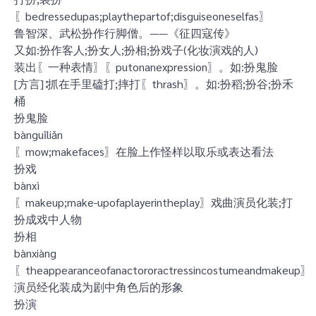
〖bedressedupas;playthepartof;disguiseoneselfas〗
鲁智深、武松扮作行脚僧。——《征四寇传》
又如:扮作客人;扮女人;扮相;扮戏子(化妆演戏的人)
装出〖一种表情〗〖putonanexpression〗。如:扮鬼脸
[方言]∶抓在手里磕打;摔打〖thrash〗。如:扮稻;扮谷;扮禾
桶
扮鬼脸
bànguǐliǎn
〖mow;makefaces〗在脸上作怪样以取乐或表达看法
扮戏
bànxì
〖makeup;make-upofaplayerintheplay〗戏曲演员化装;打
扮成戏中人物
扮相
bànxiàng
〖theappearanceofanactororactressincostumeandmakeup〗
演员经化装成为剧中角色后的形象
扮演