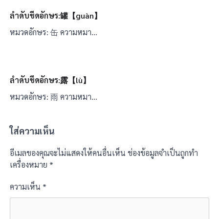
ลำดับขีดอักษร:罐【guàn】
หมวดอักษร: 缶 ความหมา…
ลำดับขีดอักษร:露【lù】
หมวดอักษร: 雨 ความหมา…
ใส่ความเห็น
อีเมลของคุณจะไม่แสดงให้คนอื่นเห็น
ช่องข้อมูลจำเป็นถูกทำ
เครื่องหมาย
*
ความเห็น
*