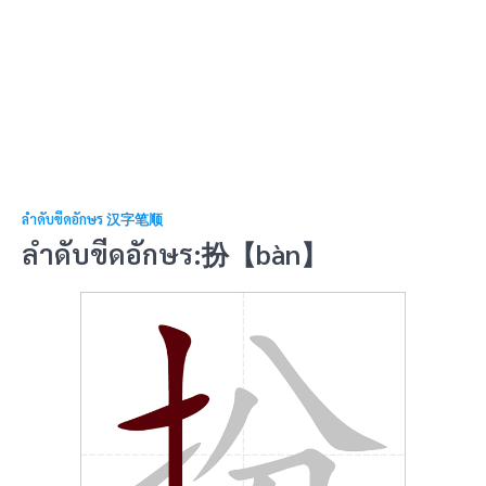
ลำดับขีดอักษร 汉字笔顺
ลำดับขีดอักษร:扮【bàn】