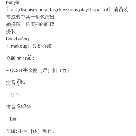
bànyǎn
〖act;disguiseoneselfas;dressupas;playthepartof〗演员装
扮成戏中某一角色演出
她扮演一位美丽的间谍
扮装
bànzhuāng
〖makeup〗改扮乔装
仓颉 ชางเจ๋ย์ :
– QCSH 手金侧（尸）斜（竹）
注音 จู้อิน:
– ㄅㄢˋ
拼音 พินอิน:
– bàn
前缀: 手＝［体］动作。