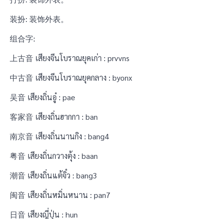
装扮: 装饰外表。
组合字:
上古音 เสียงจีนโบราณยุคเก่า : prvvns
中古音 เสียงจีนโบราณยุคกลาง : byonx
吴音 เสียงถิ่นอู๋ : pae
客家音 เสียงถิ่นฮากกา : ban
南京音 เสียงถิ่นนานกิง : bang4
粤音 เสียงถิ่นกวางตุ้ง : baan
潮音 เสียงถิ่นแต้จิ๋ว : bang3
闽音 เสียงถิ่นหมิ่นหนาน : pan7
日音 เสียงญี่ปุ่น : hun