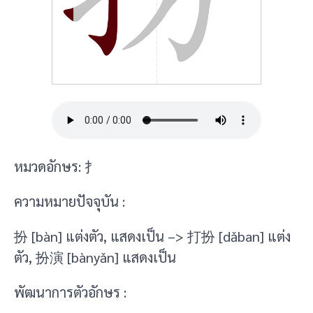
หมวดอักษร: 扌
ความหมายปัจจุบัน :
扮 [bàn] แต่งตัว, แสดงเป็น –> 打扮 [dǎban] แต่ง
ตัว, 扮演 [bànyǎn] แสดงเป็น
พัฒนาการตัวอักษร :