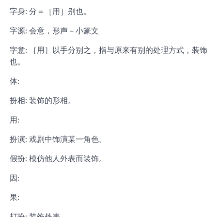
字身: 分＝［用］别也。
字源: 会意，形声－小篆文
字意: ［用］以手分别之，指与原来有别的处理方式，装饰
也。
体:
扮相: 装饰的形相。
用:
扮演: 戏剧中饰演某一角色。
假扮: 模仿他人外表而装饰。
因:
果:
打扮: 装饰外表。