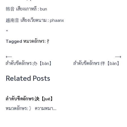
韩音 เสียงเกาหลี : bun
越南音 เสียงเวียดนาม : phaanx
“
Tagged
หมวดอักษร: 扌
แนะแนว
⟵
⟶
ลำดับขีดอักษร:办【bàn】
ลำดับขีดอักษร:伴【bàn】
เรื่อง
Related Posts
ลำดับขีดอักษร:决【jué】
หมวดอักษร: 冫 ความหมา…