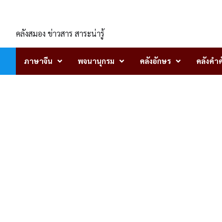
Skip
ENLIGHTENTH
to
content
คลังสมอง ข่าวสาร สาระน่ารู้
ภาษาจีน
พจนานุกรม
คลังอักษร
คลังคำศ