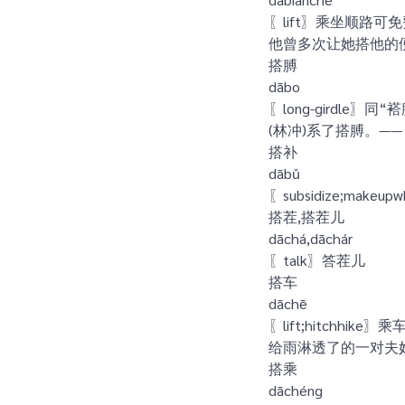
〖lift〗乘坐顺路可
他曾多次让她搭他的
搭膊
dābo
〖long-girdle〗同“
(林冲)系了搭膊。—
搭补
dābǔ
〖subsidize;makeu
搭茬,搭茬儿
dāchá,dāchár
〖talk〗答茬儿
搭车
dāchē
〖lift;hitchhike〗乘
给雨淋透了的一对夫
搭乘
dāchéng