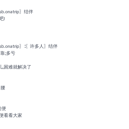
insb.onatrip〗结伴
吧!
joinsb.onatrip〗∶〖许多人〗结伴
依靠;多亏
儿,困难就解决了
搭腰
∶趁便
搭便看看大家