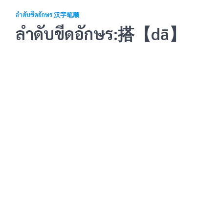
ลำดับขีดอักษร 汉字笔顺
ลำดับขีดอักษร:搭【dā】