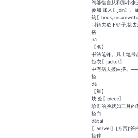
阎婆惜自从和那小张
参加,加入〖join〗。
钩〖hook;securewit
叫轿夫歇下轿子,拨去
搭
dā
【名】
书法笔锋。凡上笔带起下
短衣〖jacket〗
中有病夫披白搭。——
搭
dā
【量】
块,处〖piece〗
珍哥的脸就如三月的花
搭白
dābái
〖answer〗[方言]∶答
搭伴