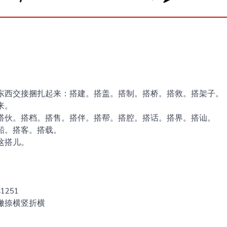
东西交接捆扎起来：搭建。搭盖。搭制。搭桥。搭救。搭架子。
来。
搭伙。搭档。搭售。搭伴。搭帮。搭腔。搭话。搭界。搭讪。
船。搭客。搭载。
这搭儿。
1251
撇捺横竖折横