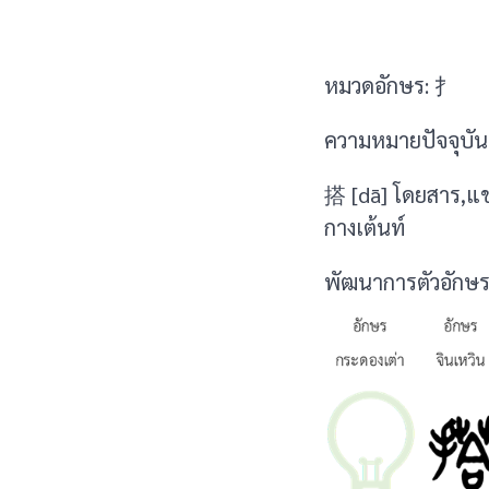
หมวดอักษร: 扌
ความหมายปัจจุบัน 
搭 [dā] โดยสาร,แ
กางเต้นท์
พัฒนาการตัวอักษร