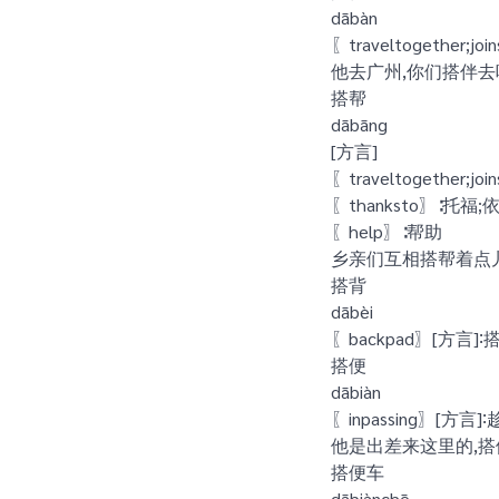
dābàn
〖traveltogether;jo
他去广州,你们搭伴去
搭帮
dābāng
[方言]
〖traveltogether;
〖thanksto〗∶托福;
〖help〗∶帮助
乡亲们互相搭帮着点
搭背
dābèi
〖backpad〗[方言]∶
搭便
dābiàn
〖inpassing〗[方言]
他是出差来这里的,
搭便车
dābiànchē