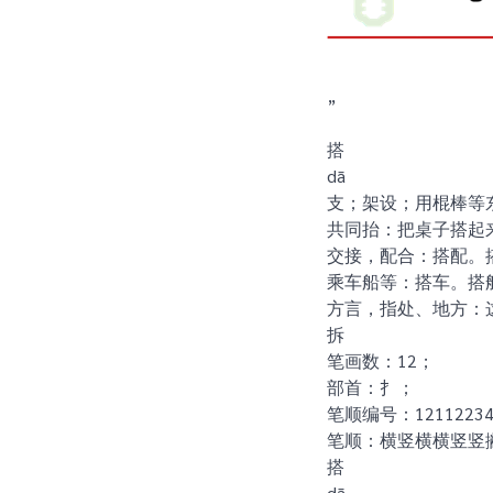
”
搭
dā
支；架设；用棍棒等
共同抬：把桌子搭起
交接，配合：搭配。
乘车船等：搭车。搭
方言，指处、地方：
拆
笔画数：12；
部首：扌；
笔顺编号：12112234
笔顺：横竖横横竖竖
搭
dā