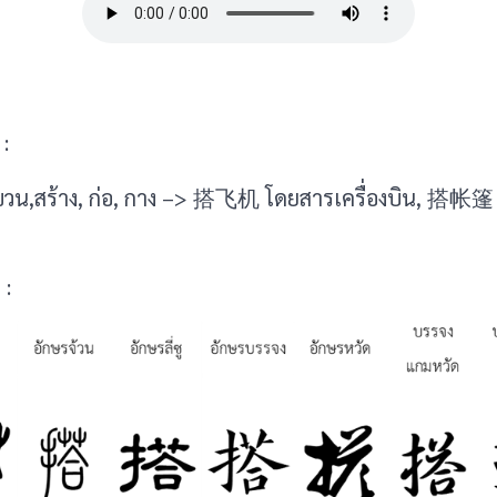
:
ขวน,สร้าง, ก่อ, กาง –> 搭飞机 โดยสารเครื่องบิน, 搭帐篷
 :