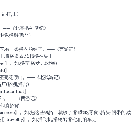
义:打,击)
——《北齐书·神武纪》
扑搭;搭墩(跌坐)
〗
下,有一条搭衣的绳子。——《西游记》
上;肩搭道衣;软帽搭在头上
wer〗。如:搭茬;搭岔儿(对答)
ild〗
一座菊花假山。——《老残游记》
厂(搭棚;搭台)
ntocontact〗
斗。——《西游记》
;勾肩搭背
rowinmore〗。如:把这些钱搭上就够了;搭嘴(吃零食);搭头(附带的;
travelby〗。如:搭飞机;搭轮船;搭他们的车走