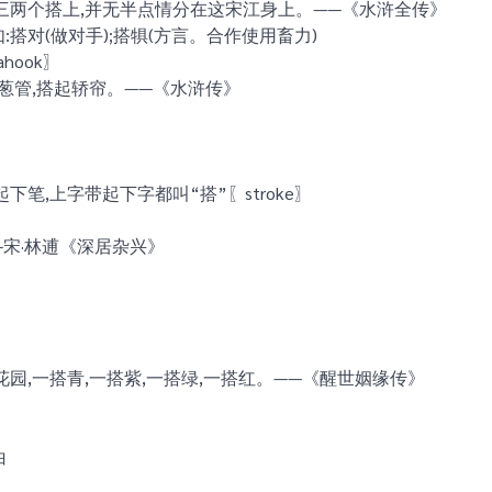
三两个搭上,并无半点情分在这宋江身上。——《水浒全传》
如:搭对(做对手);搭犋(方言。合作使用畜力)
hahook〗
葱管,搭起轿帘。——《水浒传》
笔,上字带起下字都叫“搭”〖stroke〗
宋·林逋《深居杂兴》
园,一搭青,一搭紫,一搭绿,一搭红。——《醒世姻缘传》
白