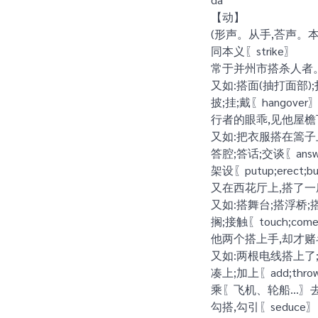
【动】
(形声。从手,荅声。本
同本义〖strike〗
常于并州市搭杀人者。
又如:搭面(抽打面部);
披;挂;戴〖hangover
行者的眼乖,见他屋檐
又如:把衣服搭在篙子
答腔;答话;交谈〖ans
架设〖putup;erect;bu
又在西花厅上,搭了
又如:搭舞台;搭浮桥;搭
搁;接触〖touch;comei
他两个搭上手,却才赌
又如:两根电线搭上了
凑上;加上〖add;th
乘〖飞机、轮船…〗去〖
勾搭,勾引〖seduce〗