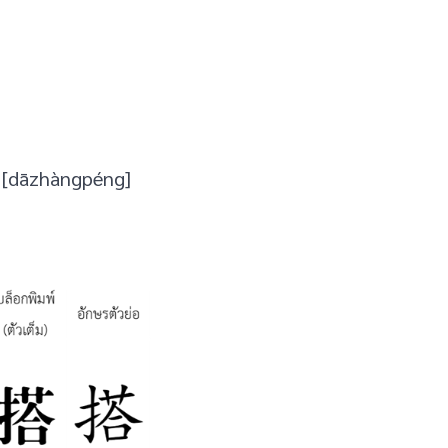
 [dāzhàngpéng]