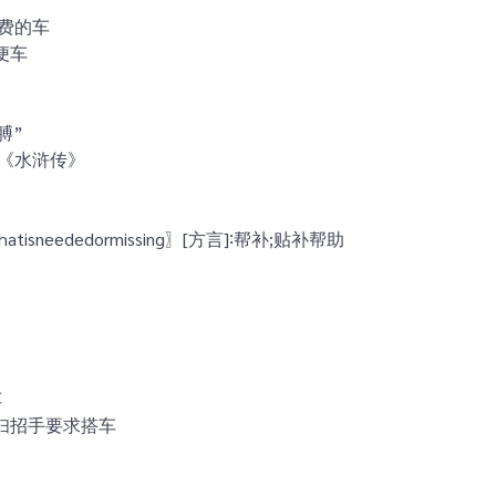
免费的车
便车
褡膊”
—《水浒传》
pwhatisneededormissing〗[方言]∶帮补;贴补帮助
车
妇招手要求搭车