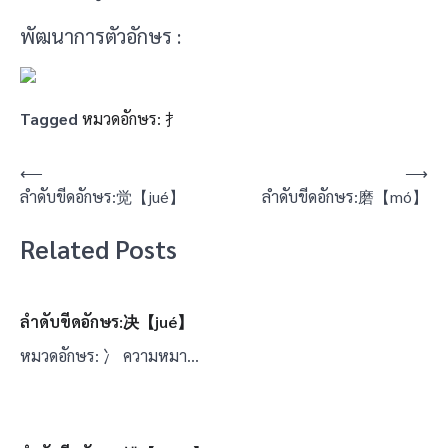
พัฒนาการตัวอักษร :
Tagged
หมวดอักษร: 扌
แนะแนว
⟵
⟶
ลำดับขีดอักษร:觉【jué】
ลำดับขีดอักษร:磨【mó】
เรื่อง
Related Posts
ลำดับขีดอักษร:决【jué】
หมวดอักษร: 冫 ความหมา…