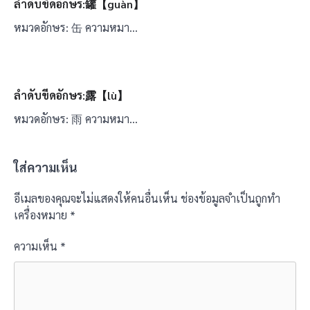
ลำดับขีดอักษร:罐【guàn】
หมวดอักษร: 缶 ความหมา…
ลำดับขีดอักษร:露【lù】
หมวดอักษร: 雨 ความหมา…
ใส่ความเห็น
อีเมลของคุณจะไม่แสดงให้คนอื่นเห็น
ช่องข้อมูลจำเป็นถูกทำ
เครื่องหมาย
*
ความเห็น
*