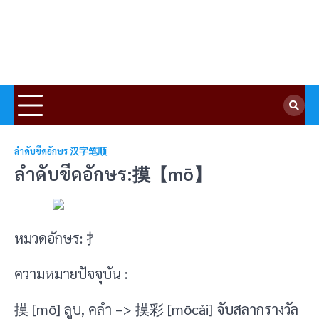
ลำดับขีดอักษร 汉字笔顺
ลำดับขีดอักษร:摸【mō】
หมวดอักษร: 扌
ความหมายปัจจุบัน :
摸 [mō] ลูบ, คลำ –> 摸彩 [mōcǎi] จับสลากรางวัล