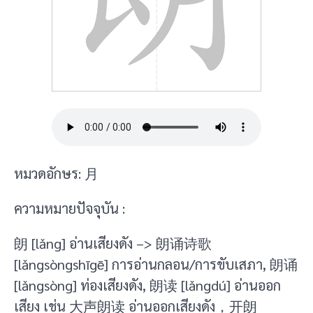
หมวดอักษร: 月
ความหมายปัจจุบัน :
朗 [lǎng] อ่านเสียงดัง –> 朗诵诗歌
[lǎngsòngshīgē] การอ่านกลอน/การขับเสภา, 朗诵
[lǎngsòng] ท่องเสียงดัง, 朗读 [lǎngdú] อ่านออก
เสียง เช่น 大声朗读 อ่านออกเสียงดัง，开朗