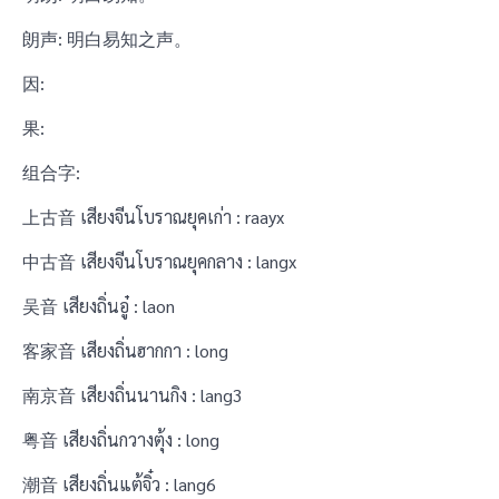
朗声: 明白易知之声。
因:
果:
组合字:
上古音 เสียงจีนโบราณยุคเก่า : raayx
中古音 เสียงจีนโบราณยุคกลาง : langx
吴音 เสียงถิ่นอู๋ : laon
客家音 เสียงถิ่นฮากกา : long
南京音 เสียงถิ่นนานกิง : lang3
粤音 เสียงถิ่นกวางตุ้ง : long
潮音 เสียงถิ่นแต้จิ๋ว : lang6