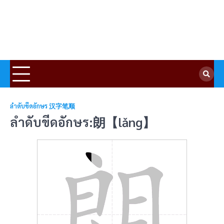
ลำดับขีดอักษร 汉字笔顺
ลำดับขีดอักษร:朗【lǎng】