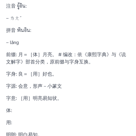
注音 จู้อิน:
– ㄌㄤˇ
拼音 พินอิน:
– lǎng
前缀: 月＝［体］月亮。 # 编改：依《康熙字典》与《说
文解字》部首分类，原前缀与字身互换。
字身: 良＝［用］好也。
字源: 会意，形声－小篆文
字意: ［用］明亮易知状。
体:
用:
明朗: 明白易知。