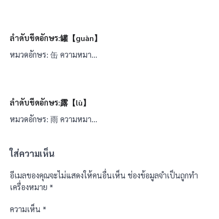
ลำดับขีดอักษร:罐【guàn】
หมวดอักษร: 缶 ความหมา…
ลำดับขีดอักษร:露【lù】
หมวดอักษร: 雨 ความหมา…
ใส่ความเห็น
อีเมลของคุณจะไม่แสดงให้คนอื่นเห็น
ช่องข้อมูลจำเป็นถูกทำ
เครื่องหมาย
*
ความเห็น
*