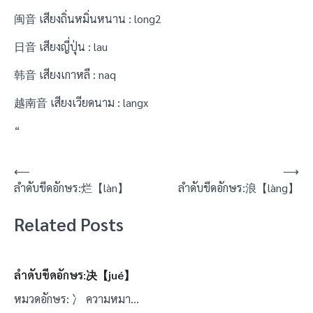
闽音 เสียงถิ่นหมิ่นหนาน : long2
日音 เสียงญี่ปุ่น : lau
韩音 เสียงเกาหลี : naq
越南音 เสียงเวียดนาม : langx
“
แนะแนว
⟵
⟶
ลำดับขีดอักษร:烂【làn】
ลำดับขีดอักษร:浪【làng】
เรื่อง
Related Posts
ลำดับขีดอักษร:决【jué】
หมวดอักษร: 冫 ความหมา…