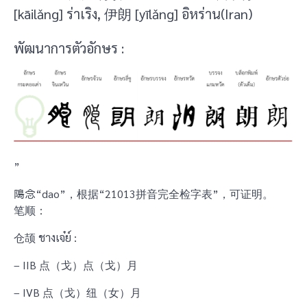
[kāilǎng] ร่าเริง, 伊朗 [yīlǎng] อิหร่าน(Iran)
พัฒนาการตัวอักษร :
”
﨩念“dao”，根据“21013拼音完全检字表”，可证明。
笔顺：
仓颉 ชางเจ๋ย์ :
– IIB 点（戈）点（戈）月
– IVB 点（戈）纽（女）月