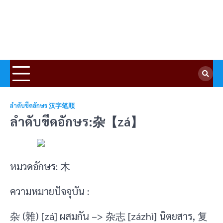
ลำดับขีดอักษร 汉字笔顺
ลำดับขีดอักษร:杂【zá】
หมวดอักษร: 木
ความหมายปัจจุบัน :
杂 (雜) [zá] ผสมกัน –> 杂志 [zázhì] นิตยสาร, 复