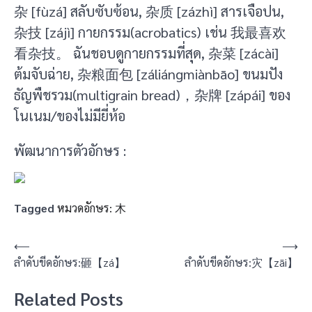
杂 [fùzá] สลับซับซ้อน, 杂质 [zázhì] สารเจือปน,
杂技 [zájì] กายกรรม(acrobatics) เช่น 我最喜欢
看杂技。 ฉันชอบดูกายกรรมที่สุด, 杂菜 [zácài]
ต้มจับฉ่าย, 杂粮面包 [záliángmiànbāo] ขนมปัง
ธัญพืชรวม(multigrain bread)，杂牌 [zápái] ของ
โนเนม/ของไม่มียี่ห้อ
พัฒนาการตัวอักษร :
Tagged
หมวดอักษร: 木
แนะแนว
⟵
⟶
ลำดับขีดอักษร:砸【zá】
ลำดับขีดอักษร:灾【zāi】
เรื่อง
Related Posts