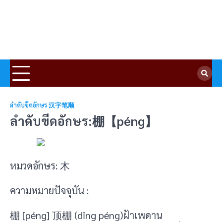
ลำดับขีดอักษร 汉字笔顺
ลำดับขีดอักษร:棚【péng】
หมวดอักษร: 木
ความหมายปัจจุบัน :
棚 [péng] 顶棚 (dǐng péng)ฝ้าเพดาน