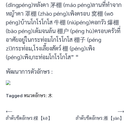
(dǐngpéng)หลังคา 茅棚 (máo péng)ลานที่ทำจาก
หญ้าคา 罩棚 (zhào péng)เพิงครอบ 窝棚 (wō
péng)บ้านโกโรโกโส 牛棚 (niúpéng)คอกวัว 爆棚
(bào péng)เต้มจนล้น 棚户 (péng hù)ครอบครัวที่
อาศัยอยู่ในกระท่อมโกโรโกโส 棚子 (péng
zǐ)กระท่อม,โรงเลี้ยงสัตว์ 棚 (péng)เพิง
(péng)เพิง,กะท่อมโกโรโกโส” “
พัฒนาการตัวอักษร :
Tagged
หมวดอักษร: 木
แนะแนว
⟵
⟶
ลำดับขีดอักษร:棵【kē】
ลำดับขีดอักษร:雁【yàn】
เรื่อง