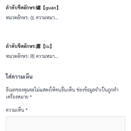
ลำดับขีดอักษร:罐【guàn】
หมวดอักษร: 缶 ความหมา…
ลำดับขีดอักษร:露【lù】
หมวดอักษร: 雨 ความหมา…
ใส่ความเห็น
อีเมลของคุณจะไม่แสดงให้คนอื่นเห็น
ช่องข้อมูลจำเป็นถูกทำ
เครื่องหมาย
*
ความเห็น
*