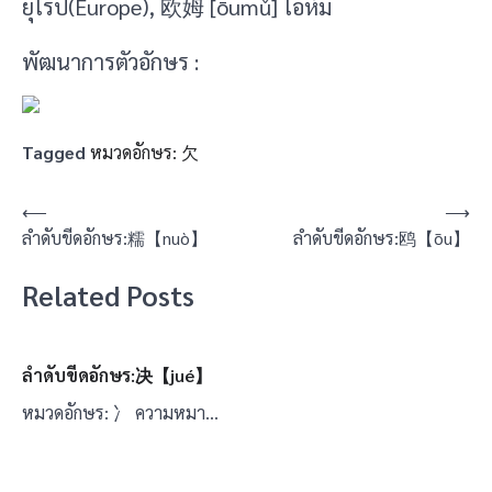
ยุโรป(Europe), 欧姆 [ōumǔ] โอห์ม
พัฒนาการตัวอักษร :
Tagged
หมวดอักษร: 欠
แนะแนว
⟵
⟶
ลำดับขีดอักษร:糯【nuò】
ลำดับขีดอักษร:鸥【ōu】
เรื่อง
Related Posts
ลำดับขีดอักษร:决【jué】
หมวดอักษร: 冫 ความหมา…