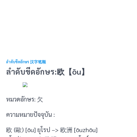
ลำดับขีดอักษร 汉字笔顺
ลำดับขีดอักษร:欧【ōu】
หมวดอักษร: 欠
ความหมายปัจจุบัน :
欧 (歐) [ōu] ยุโรป –> 欧洲 [ōuzhōu]