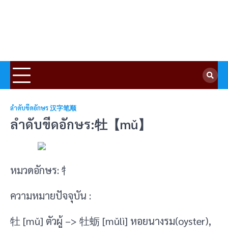
ลำดับขีดอักษร 汉字笔顺
ลำดับขีดอักษร:牡【mǔ】
หมวดอักษร: 牜
ความหมายปัจจุบัน :
牡 [mǔ] ตัวผู้ –> 牡蛎 [mǔlì] หอยนางรม(oyster),