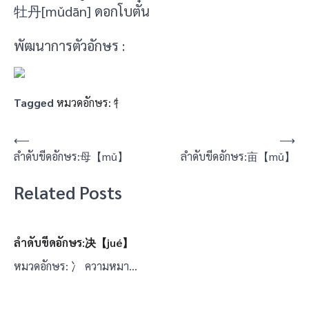
牡丹[mǔdān] ดอกโบตั๋น
พัฒนาการตัวอักษร :
Tagged
หมวดอักษร: 牜
แนะแนว
⟵
⟶
ลำดับขีดอักษร:母【mǔ】
ลำดับขีดอักษร:亩【mǔ】
เรื่อง
Related Posts
ลำดับขีดอักษร:决【jué】
หมวดอักษร: 冫 ความหมา…