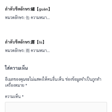
ลำดับขีดอักษร:罐【guàn】
หมวดอักษร: 缶 ความหมา…
ลำดับขีดอักษร:露【lù】
หมวดอักษร: 雨 ความหมา…
ใส่ความเห็น
อีเมลของคุณจะไม่แสดงให้คนอื่นเห็น
ช่องข้อมูลจำเป็นถูกทำ
เครื่องหมาย
*
ความเห็น
*