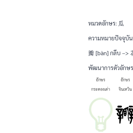
หมวดอักษร: 瓜
ความหมายปัจจุบัน 
瓣 [bàn] กลีบ –> 
พัฒนาการตัวอักษร