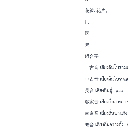
花瓣: 花片。
用:
因:
果:
组合字:
上古音 เสียงจีนโบราณยุค
中古音 เสียงจีนโบราณยุ
吴音 เสียงถิ่นอู๋ : pae
客家音 เสียงถิ่นฮากกา :
南京音 เสียงถิ่นนานกิง 
粤音 เสียงถิ่นกวางตุ้ง :