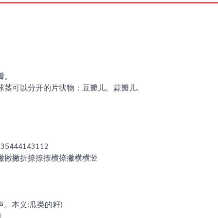
瓣。
球茎可以分开的片状物：豆瓣儿。蒜瓣儿。
。
5444143112
撇撇撇折捺捺捺横捺撇横横竖
n)声。本义:瓜类的籽)
s〗