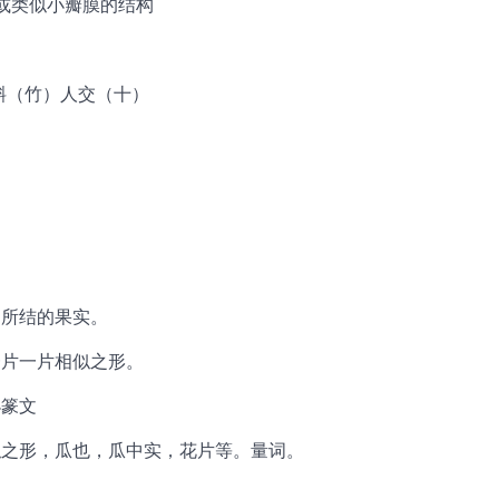
小瓣或类似小瓣膜的结构
十）斜（竹）人交（十）
物所结的果实。
一片一片相似之形。
小篆文
相似之形，瓜也，瓜中实，花片等。量词。