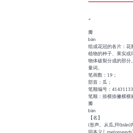
”
瓣
bàn
组成花冠的各片：花
植物的种子、果实或
物体破裂分成的部分
量词。
笔画数：19；
部首：瓜；
笔顺编号：414311333
笔顺：捺横捺撇横横
瓣
bàn
【名】
(形声。从瓜,辡(biǎ
同本义〖melonseed