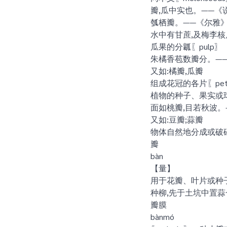
瓣,瓜中实也。——《
瓠栖瓣。——《尔雅》
水中有甘蔗,及梅李核
瓜果的分瓤〖pulp〗
朱橘香苞数瓣分。—
又如:橘瓣,瓜瓣
组成花冠的各片〖pet
植物的种子、果实或球
面如桃瓣,目若秋波。
又如:豆瓣;蒜瓣
物体自然地分成或破碎后
瓣
bàn
【量】
用于花瓣、叶片或种子
种柳,先于土坑中置蒜
瓣膜
bànmó