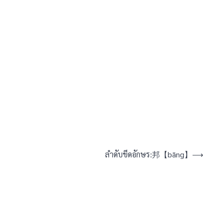
ลำดับขีดอักษร:邦【bāng】
⟶