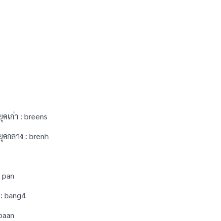
เก่า : breens
คกลาง : brenh
 pan
: bang4
 baan