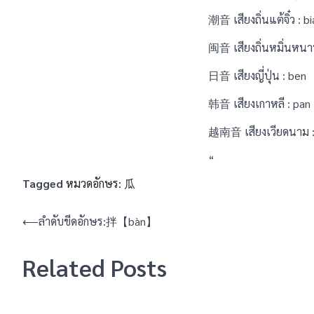
潮音 เสียงถิ่นแต้จิ๋ว : b
闽音 เสียงถิ่นหมิ่นหนา
日音 เสียงญี่ปุ่น : ben
韩音 เสียงเกาหลี : pan
越南音 เสียงเวียดนาม :
“
Tagged
หมวดอักษร: 瓜
แนะแนว
⟵
ลำดับขีดอักษร:拌【bàn】
เรื่อง
Related Posts