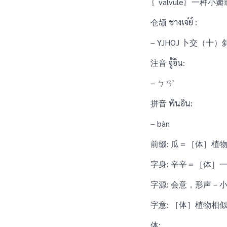
〖valvule〗一种
仓颉 ชางเจ๋ย์ :
– YJHOJ 卜交（
注音 จู้อิน:
– ㄅㄢˋ
拼音 พินอิน:
– bàn
前缀: 瓜＝［体］植
字身: 辛辛＝［体］
字源: 会意，形声－
字意: ［体］植物
体: