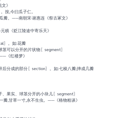
说文》
。按,今曰瓜子仁。
瓜瓣。——南朝宋·谢惠连《祭古冢文》
—元稹《贬江陵途中寄乐天》
al〗。如:花瓣
茎可以分开的片状物〖segment〗
——《红楼梦》
分成的部分〖section〗。如:七棱八瓣;摔成几瓣
、果实、球茎分开的小块儿〖segment〗
一瓣,甘草一寸,永不生虫。——《格物粗谈》