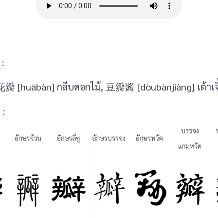
:
花瓣 [huābàn] กลีบดอกไม้, 豆瓣酱 [dòubànjiàng] เต้าเจี
 :