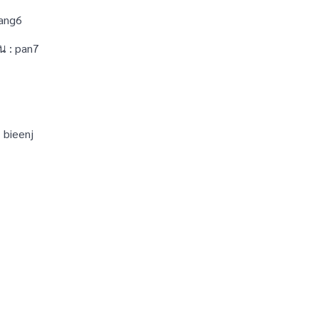
iang6
น : pan7
 bieenj