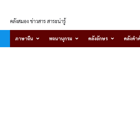
Skip
ENLIGHTENTH
to
content
คลังสมอง ข่าวสาร สาระน่ารู้
ภาษาจีน
พจนานุกรม
คลังอักษร
คลังคำศ