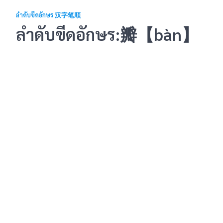
ลำดับขีดอักษร 汉字笔顺
ลำดับขีดอักษร:瓣【bàn】