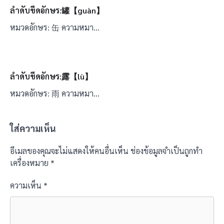
ลำดับขีดอักษร:罐【guàn】
หมวดอักษร: 缶 ความหมา…
ลำดับขีดอักษร:露【lù】
หมวดอักษร: 雨 ความหมา…
ใส่ความเห็น
อีเมลของคุณจะไม่แสดงให้คนอื่นเห็น
ช่องข้อมูลจำเป็นถูกทำ
เครื่องหมาย
*
ความเห็น
*