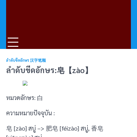
ลำดับขีดอักษร 汉字笔顺
ลำดับขีดอักษร:皂【zào】
หมวดอักษร: 白
ความหมายปัจจุบัน :
皂 [zào] สบู่ –> 肥皂 [féizào] สบู่, 香皂