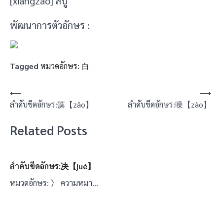
[xiāngzào] สบู่
พัฒนาการตัวอักษร :
Tagged
หมวดอักษร: 白
แนะแนว
⟵
⟶
ลำดับขีดอักษร:藻【zǎo】
ลำดับขีดอักษร:噪【zào】
เรื่อง
Related Posts
ลำดับขีดอักษร:决【jué】
หมวดอักษร: 冫 ความหมา…