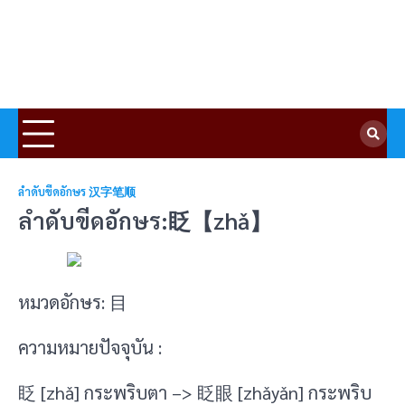
ลำดับขีดอักษร 汉字笔顺
ลำดับขีดอักษร:眨【zhǎ】
หมวดอักษร: 目
ความหมายปัจจุบัน :
眨 [zhǎ] กระพริบตา –> 眨眼 [zhǎyǎn] กระพริบ