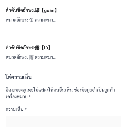
ลำดับขีดอักษร:罐【guàn】
หมวดอักษร: 缶 ความหมา…
ลำดับขีดอักษร:露【lù】
หมวดอักษร: 雨 ความหมา…
ใส่ความเห็น
อีเมลของคุณจะไม่แสดงให้คนอื่นเห็น
ช่องข้อมูลจำเป็นถูกทำ
เครื่องหมาย
*
ความเห็น
*