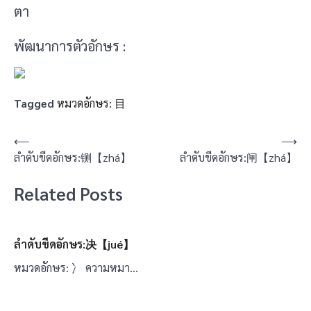
ตา
พัฒนาการตัวอักษร :
Tagged
หมวดอักษร: 目
แนะแนว
⟵
⟶
ลำดับขีดอักษร:铡【zhá】
ลำดับขีดอักษร:闸【zhá】
เรื่อง
Related Posts
ลำดับขีดอักษร:决【jué】
หมวดอักษร: 冫 ความหมา…