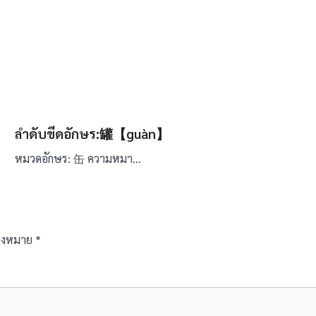
ลำดับขีดอักษร:罐【guàn】
หมวดอักษร: 缶 ความหมา…
ื่องหมาย
*