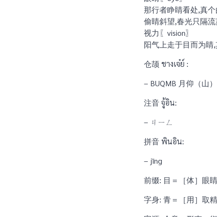
那行者睁睛看处,真
偷睛斜望,春光只隔流
视力〖vision〗
阳气上走于目而为睛
仓颉 ชางเจ๋ย์ :
– BUQMB 月仰（
注音 จู้อิน:
– ㄐㄧㄥ
拼音 พินอิน:
– jīng
前缀: 目＝［体］眼
字身: 青＝［用］取