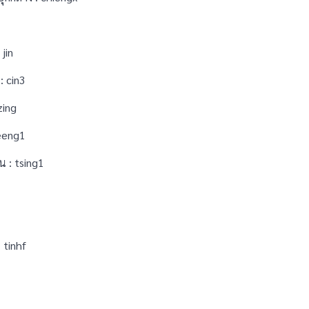
jin
: cin3
zing
zeeng1
 : tsing1
 tinhf