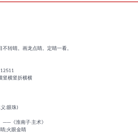
目不转睛。画龙点睛。定睛一看。
12511
横竖横竖折横横
义:眼珠)
——《淮南子·主术》
点睛;火眼金睛