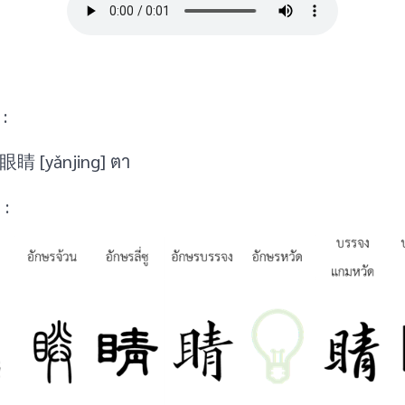
:
> 眼睛 [yǎnjing] ตา
 :