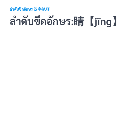
ลำดับขีดอักษร 汉字笔顺
ลำดับขีดอักษร:睛【jīng】