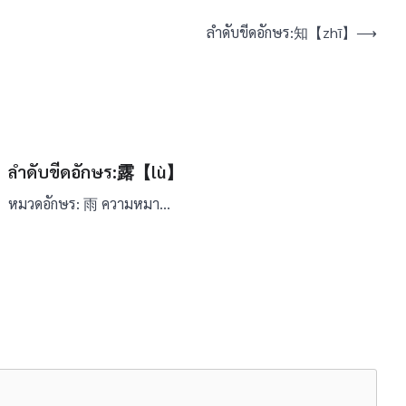
ลำดับขีดอักษร:知【zhī】
⟶
ลำดับขีดอักษร:露【lù】
หมวดอักษร: 雨 ความหมา…