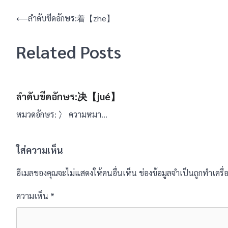
แนะแนว
⟵
ลำดับขีดอักษร:着【zhe】
เรื่อง
Related Posts
ลำดับขีดอักษร:决【jué】
หมวดอักษร: 冫 ความหมา…
ใส่ความเห็น
อีเมลของคุณจะไม่แสดงให้คนอื่นเห็น
ช่องข้อมูลจำเป็นถูกทำเคร
ความเห็น
*