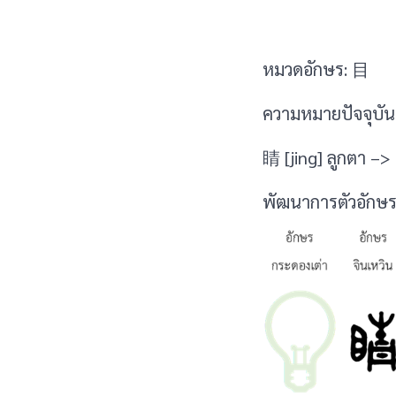
หมวดอักษร: 目
ความหมายปัจจุบัน 
睛 [jing] ลูกตา –
พัฒนาการตัวอักษร