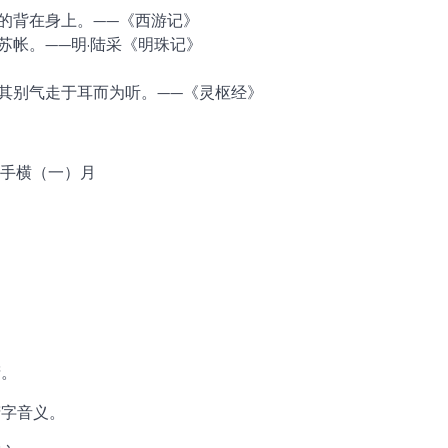
个的背在身上。——《西游记》
苏帐。——明·陆采《明珠记》
,其别气走于耳而为听。——《灵枢经》
山）手横（一）月
睛。
精字音义。