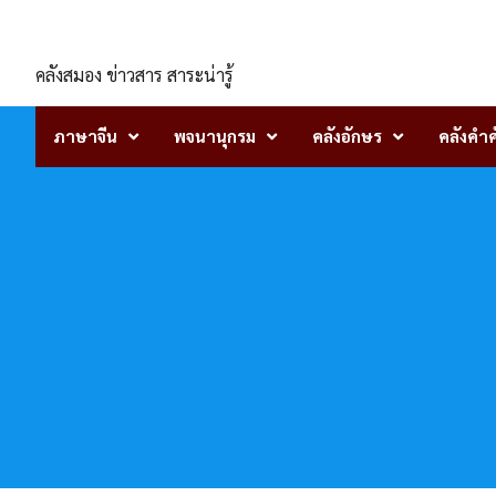
Skip
ENLIGHTENTH
to
content
คลังสมอง ข่าวสาร สาระน่ารู้
ภาษาจีน
พจนานุกรม
คลังอักษร
คลังคำศ