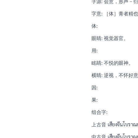
字源: 会意，形声－
字意: ［体］青者精
体:
眼睛: 视觉器官。
用:
眳睛: 不悦的眼神。
横睛: 逆视，不怀好
因:
果:
组合字:
上古音 เสียงจีนโบราณยุค
中古音 เสียงจีนโบราณยุ