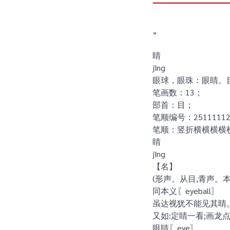
”
睛
jīng
眼球，眼珠：眼睛。
笔画数：13；
部首：目；
笔顺编号：25111112
笔顺：竖折横横横横
睛
jīng
【名】
(形声。从目,青声。本
同本义〖eyeball〗
虽达视犹不能见其睛。
又如:定睛一看;画龙
眼睛〖eye〗