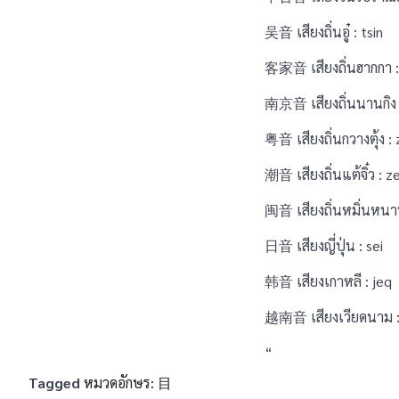
吴音 เสียงถิ่นอู๋ : tsin
客家音 เสียงถิ่นฮากกา : 
南京音 เสียงถิ่นนานกิง 
粤音 เสียงถิ่นกวางตุ้ง : 
潮音 เสียงถิ่นแต้จิ๋ว : 
闽音 เสียงถิ่นหมิ่นหนาน
日音 เสียงญี่ปุ่น : sei
韩音 เสียงเกาหลี : jeq
越南音 เสียงเวียดนาม :
“
Tagged
หมวดอักษร: 目