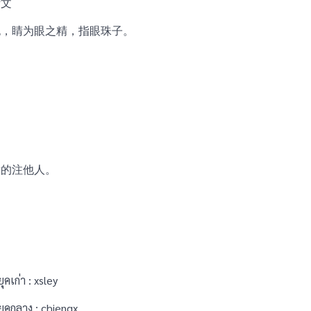
衍文
也，睛为眼之精，指眼珠子。
意的注他人。
เก่า : xsley
คกลาง : chiengx