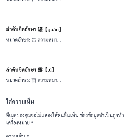
ลำดับขีดอักษร:罐【guàn】
หมวดอักษร: 缶 ความหมา…
ลำดับขีดอักษร:露【lù】
หมวดอักษร: 雨 ความหมา…
ใส่ความเห็น
อีเมลของคุณจะไม่แสดงให้คนอื่นเห็น
ช่องข้อมูลจำเป็นถูกทำ
เครื่องหมาย
*
ความเห็น
*