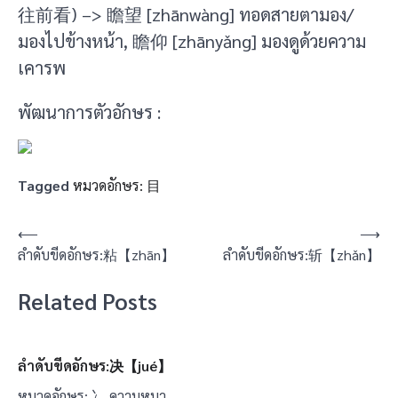
往前看) –> 瞻望 [zhānwàng] ทอดสายตามอง/
มองไปข้างหน้า, 瞻仰 [zhānyǎng] มองดูด้วยความ
เคารพ
พัฒนาการตัวอักษร :
Tagged
หมวดอักษร: 目
แนะแนว
⟵
⟶
ลำดับขีดอักษร:粘【zhān】
ลำดับขีดอักษร:斩【zhǎn】
เรื่อง
Related Posts
ลำดับขีดอักษร:决【jué】
หมวดอักษร: 冫 ความหมา…