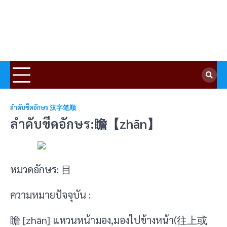
ลำดับขีดอักษร 汉字笔顺
ลำดับขีดอักษร:瞻【zhān】
หมวดอักษร: 目
ความหมายปัจจุบัน :
瞻 [zhān] แหวนหน้ามอง,มองไปข้างหน้า(往上或