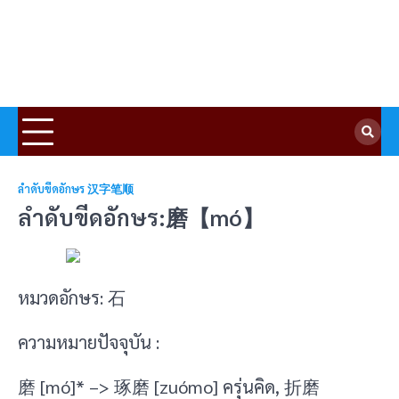
ลำดับขีดอักษร 汉字笔顺
ลำดับขีดอักษร:磨【mó】
หมวดอักษร: 石
ความหมายปัจจุบัน :
磨 [mó]* –> 琢磨 [zuómo] ครุ่นคิด, 折磨