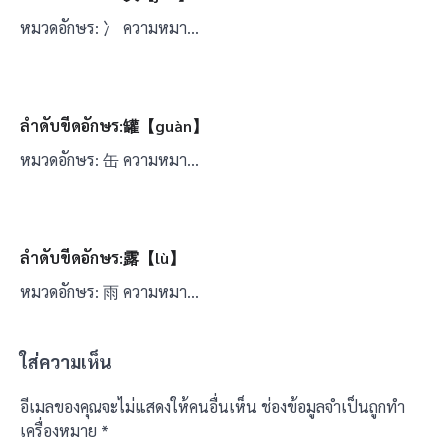
หมวดอักษร: 冫 ความหมา…
ลำดับขีดอักษร:罐【guàn】
หมวดอักษร: 缶 ความหมา…
ลำดับขีดอักษร:露【lù】
หมวดอักษร: 雨 ความหมา…
ใส่ความเห็น
อีเมลของคุณจะไม่แสดงให้คนอื่นเห็น
ช่องข้อมูลจำเป็นถูกทำ
เครื่องหมาย
*