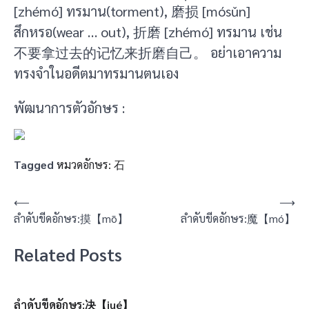
[zhémó] ทรมาน(torment), 磨损 [mósǔn]
สึกหรอ(wear … out), 折磨 [zhémó] ทรมาน เช่น
不要拿过去的记忆来折磨自己。 อย่าเอาความ
ทรงจำในอดีตมาทรมานตนเอง
พัฒนาการตัวอักษร :
Tagged
หมวดอักษร: 石
แนะแนว
⟵
⟶
ลำดับขีดอักษร:摸【mō】
ลำดับขีดอักษร:魔【mó】
เรื่อง
Related Posts
ลำดับขีดอักษร:决【jué】