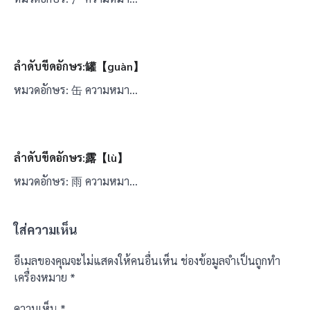
ลำดับขีดอักษร:罐【guàn】
หมวดอักษร: 缶 ความหมา…
ลำดับขีดอักษร:露【lù】
หมวดอักษร: 雨 ความหมา…
ใส่ความเห็น
อีเมลของคุณจะไม่แสดงให้คนอื่นเห็น
ช่องข้อมูลจำเป็นถูกทำ
เครื่องหมาย
*
ความเห็น
*