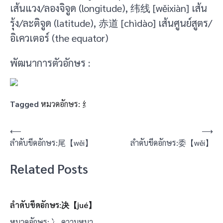
เส้นแวง/ลองจิจูด (longitude), 纬线 [wěixiàn] เส้น
รุ้ง/ละติจูด (latitude), 赤道 [chìdào] เส้นศูนย์สูตร/
อิเควเตอร์ (the equator)
พัฒนาการตัวอักษร :
Tagged
หมวดอักษร: 纟
แนะแนว
⟵
⟶
ลำดับขีดอักษร:尾【wěi】
ลำดับขีดอักษร:委【wěi】
เรื่อง
Related Posts
ลำดับขีดอักษร:决【jué】
หมวดอักษร: 冫 ความหมา…