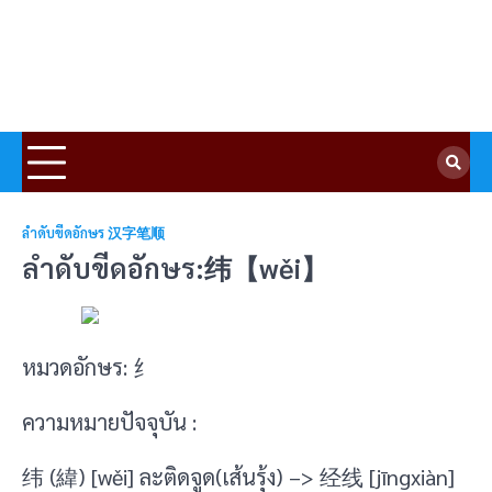
ลำดับขีดอักษร 汉字笔顺
ลำดับขีดอักษร:纬【wěi】
หมวดอักษร: 纟
ความหมายปัจจุบัน :
纬 (緯) [wěi] ละติดจูด(เส้นรุ้ง) –> 经线 [jīngxiàn]