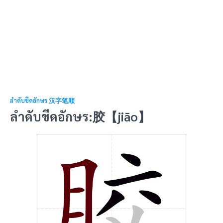
ลำดับขีดอักษร 汉字笔顺
ลำดับขีดอักษร:胶【jiāo】