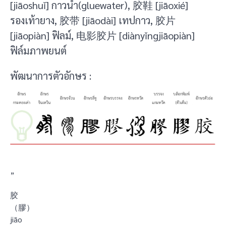
[jiāoshuǐ] กาวน้ำ(gluewater), 胶鞋 [jiāoxié]
รองเท้ายาง, 胶带 [jiāodài] เทปกาว, 胶片
[jiāopiàn] ฟิลม์, 电影胶片 [diànyǐngjiāopiàn]
ฟิล์มภาพยนต์
พัฒนาการตัวอักษร :
”
胶
（膠）
jiāo