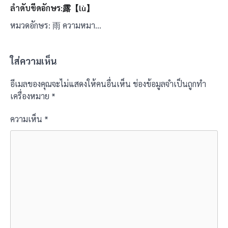
ลำดับขีดอักษร:露【lù】
หมวดอักษร: 雨 ความหมา…
ใส่ความเห็น
อีเมลของคุณจะไม่แสดงให้คนอื่นเห็น
ช่องข้อมูลจำเป็นถูกทำ
เครื่องหมาย
*
ความเห็น
*