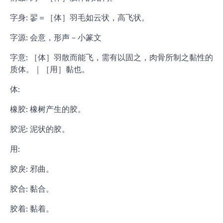
字身: 翏＝［体］羽毛如云状，高飞状。
字源: 会意，形声－小篆文
字意: ［体］羽散而能飞，需有以固之，肉骨所制之黏性的
质体。｜［用］黏也。
体:
橡胶: 橡树产生的胶。
胶泥: 泥状的胶。
用:
胶戾: 邪曲。
胶合: 黏合。
胶着: 黏着。