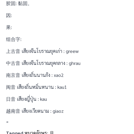
胶固: 黏固。
因:
果:
组合字:
上古音 เสียงจีนโบราณยุคเก่า : greew
中古音 เสียงจีนโบราณยุคกลาง : ghrau
南京音 เสียงถิ่นนานกิง : xao2
闽音 เสียงถิ่นหมิ่นหนาน : kau1
日音 เสียงญี่ปุ่น : kau
越南音 เสียงเวียดนาม : giaoz
“
Tagged
หมวดอักษร: 月