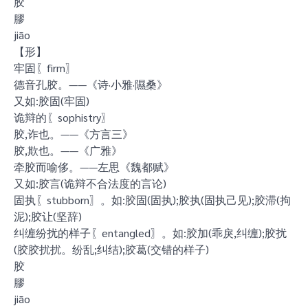
胶
膠
jiāo
【形】
牢固〖firm〗
德音孔胶。——《诗·小雅·隰桑》
又如:胶固(牢固)
诡辩的〖sophistry〗
胶,诈也。——《方言三》
胶,欺也。——《广雅》
牵胶而喻侈。——左思《魏都赋》
又如:胶言(诡辩不合法度的言论)
固执〖stubborn〗。如:胶固(固执);胶执(固执己见);胶滞(拘
泥);胶让(坚辞)
纠缠纷扰的样子〖entangled〗。如:胶加(乖戾,纠缠);胶扰
(胶胶扰扰。纷乱;纠结);胶葛(交错的样子)
胶
膠
jiāo