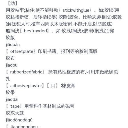
【动】
用胶粘牢;粘住;使不能移动〖stickwithglue〗。如:胶续(用
胶粘接断弦。后转指续娶);胶附(胶合。比喻志趣相投);胶致
(解送犯人时,槛车四周以木版密封,不能开启,以防脱逃)
船搁浅〖bestranded〗。如:胶浅(搁浅);胶溺(搁浅沉溺)
胶版
jiāobǎn
〖offsetplate〗印刷书籍、报刊等的胶制底版
胶布
jiāobù
〖rubberizedfabric〗∶涂有粘性橡胶的布,可用来做绝缘包
扎
〖adhesiveplaster〗〖口〗∶橡皮膏
胶带
jiāodài
〖tape〗用塑料作基材制成的磁带
胶东大鼓
jiāodōngdàgǔ
〖Jiaodongdagu-