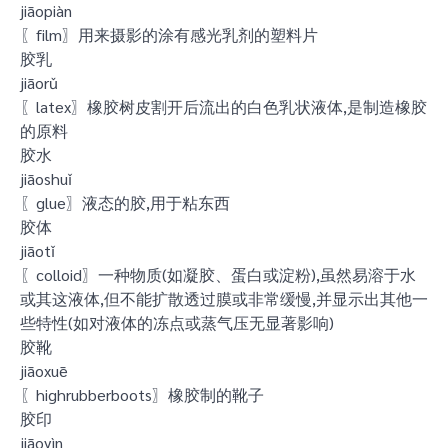
jiāopiàn
〖film〗用来摄影的涂有感光乳剂的塑料片
胶乳
jiāorǔ
〖latex〗橡胶树皮割开后流出的白色乳状液体,是制造橡胶
的原料
胶水
jiāoshuǐ
〖glue〗液态的胶,用于粘东西
胶体
jiāotǐ
〖colloid〗一种物质(如凝胶、蛋白或淀粉),虽然易溶于水
或其这液体,但不能扩散透过膜或非常缓慢,并显示出其他一
些特性(如对液体的冻点或蒸气压无显著影响)
胶靴
jiāoxuē
〖highrubberboots〗橡胶制的靴子
胶印
jiāoyìn