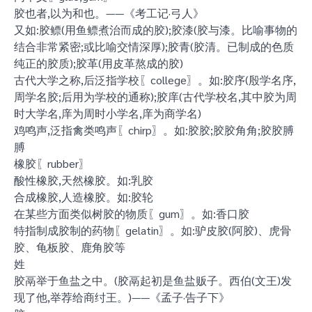
胶也者,以为和也。——《考工记·弓人》
又如:胶鳔(用鱼鳔煮治而成的胶);胶漆(胶与漆。比喻事物的
结合非常紧密;或比喻交情深厚);胶青(胶清。已制成的色质
纯正的胶质);胶革(用皮革熬成的胶)
古代大学之称,后泛指学校〖college〗。如:胶序(殷学名序,
周学名胶;后用为学校的通称);胶庠(古代学校名,其中胶为周
时大学名,庠为周时小学名,庠为商学名)
鸡鸣声,泛指禽类鸣声〖chirp〗。如:胶胶;胶胶角角;胶胶膊
膊
橡胶〖rubber〗
酸性橡胶,天然橡胶。如:乳胶
合成橡胶,人造橡胶。如:胶轮
在某些方面类似树胶的物质〖gum〗。如:香口胶
特指制成胶制的药物〖gelatin〗。如:驴皮胶(阿胶)、虎骨
胶、龟板胶、鹿角胶等
姓
胶鬲举于鱼盐之中。(胶鬲起初是鱼盐贩子。西伯(文王)发
现了他,举荐给商纣王。)——《孟子·告子下》