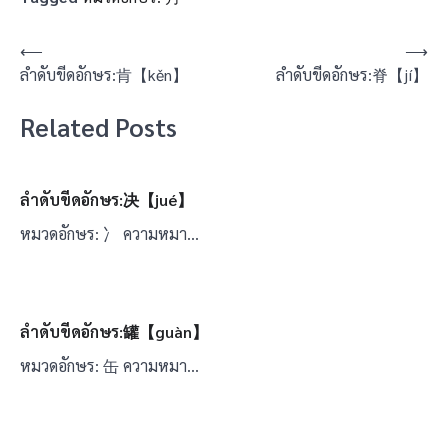
แนะแนว
⟵
⟶
ลำดับขีดอักษร:肯【kěn】
ลำดับขีดอักษร:脊【jí】
เรื่อง
Related Posts
ลำดับขีดอักษร:决【jué】
หมวดอักษร: 冫 ความหมา…
ลำดับขีดอักษร:罐【guàn】
หมวดอักษร: 缶 ความหมา…