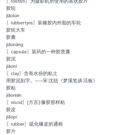
〖rollfilm〗为摄影机所使用的条状胶片
胶轮
jiāolún
〖rubbertyre〗装橡胶内外胎的车轮
胶轮大车
胶囊
jiāonáng
〖capsule〗装药的一种胶质囊
胶泥
jiāoní
〖clay〗含有水份的粘土
用胶泥刻字。——宋·沈括《梦溪笔谈·活板》
胶粘
jiāonián
〖viscid〗[方言]∶像胶那样粘
胶皮
jiāopí
〖rubber〗硫化橡皮的通称
胶片