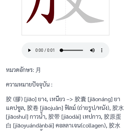
หมวดอักษร: 月
ความหมายปัจจุบัน :
胶 (膠) [jiāo] ยาง, เหนียว –> 胶囊 [jiāonáng] ยา
แคปซูล, 胶卷 [jiāojuǎn] ฟิลม์ (ถ่ายรูป/หนัง), 胶水
[jiāoshuǐ] กาวน้ำ, 胶带 [jiāodài] เทปกาว, 胶原蛋
白 [jiāoyuándànbái] คอลลาเจน(collagen), 胶水