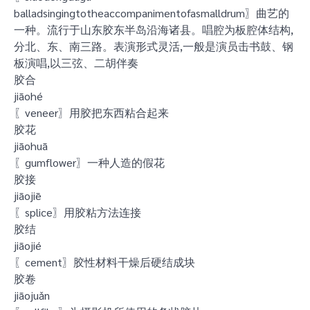
balladsingingtotheaccompanimentofasmalldrum〗曲艺的
一种。流行于山东胶东半岛沿海诸县。唱腔为板腔体结构,
分北、东、南三路。表演形式灵活,一般是演员击书鼓、钢
板演唱,以三弦、二胡伴奏
胶合
jiāohé
〖veneer〗用胶把东西粘合起来
胶花
jiāohuā
〖gumflower〗一种人造的假花
胶接
jiāojiē
〖splice〗用胶粘方法连接
胶结
jiāojié
〖cement〗胶性材料干燥后硬结成块
胶卷
jiāojuǎn