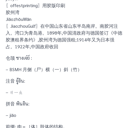
〖offestprinting〗用胶版印刷
胶州湾
JiāozhōuWān
〖JiaozhouGulf〗在中国山东省山东半岛南岸。南胶河注
入。湾口为青岛港。1898年,中国清政府与德国签订《中德
胶澳租界条约》,胶州湾为德国强租;1914年又为日本强
占。1922年,中国政府收回
仓颉 ชางเจ๋ย์ :
– BSMH 月侧（尸）横（一）斜（竹）
注音 จู้อิน:
– ㄐㄧㄠ
拼音 พินอิน:
– jiāo
前缀: 肉＝［体］肢体的结构。