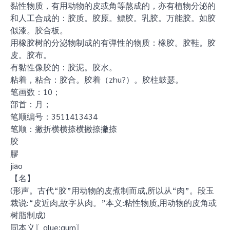
黏性物质，有用动物的皮或角等熬成的，亦有植物分泌的
和人工合成的：胶质。胶原。鳔胶。乳胶。万能胶。如胶
似漆。胶合板。
用橡胶树的分泌物制成的有弹性的物质：橡胶。胶鞋。胶
皮。胶布。
有黏性像胶的：胶泥。胶水。
粘着，粘合：胶合。胶着（zhu?）。胶柱鼓瑟。
笔画数：10；
部首：月；
笔顺编号：3511413434
笔顺：撇折横横捺横撇捺撇捺
胶
膠
jiāo
【名】
(形声。古代“胶”用动物的皮煮制而成,所以从“肉”。段玉
裁说:“皮近肉,故字从肉。”本义:粘性物质,用动物的皮角或
树脂制成)
同本义〖glue;gum〗